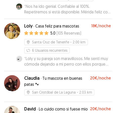
“
Nos ha ido genial. Confiable al 100%.
Repetiremos si está disponible. Mérida feliz con
Eva
”
Loly
18€
/noche
·
Casa feliz para mascotas
5.0
(
105
Reservas
)
Santa Cruz de Tenerife
- 2.00 km
6
Usuarios recurrentes
“
Loly y su pareja son maravillosos. Me sentí muy
cómoda dejando a mi perro con ellos porque
me informaron de las novedades, mandaron
fotos y cuidaron estupendamente de él.
”
Claudia
20€
/noche
·
Tu mascota en buenas
patas 🐾
San Cristóbal de La Laguna
- 2.03 km
David
20€
/noche
·
Lo cuido como si fuese mio