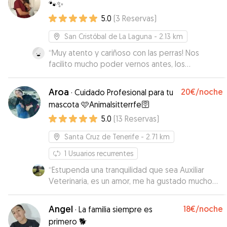
🐾✨
5.0
(
3
Reservas
)
San Cristóbal de La Laguna
- 2.13 km
“
Muy atento y cariñoso con las perras! Nos
facilito mucho poder vernos antes, los
horarios,etc.
”
Aroa
20€
/noche
·
Cuidado Profesional para tu
mascota 🩷Animalsitterrfe🛜
5.0
(
13
Reservas
)
Santa Cruz de Tenerife
- 2.71 km
1
Usuarios recurrentes
“
Estupenda una tranquilidad que sea Auxiliar
Veterinaria, es un amor, me ha gustado mucho
que me mostrases a su perrita, me quedé feliz
de ver que es un encanto de perrita, me fascinó
Angel
18€
/noche
·
La familia siempre es
que enviara fotos y hasta vídeos. Seguro
primero 🐕
repetiré
”