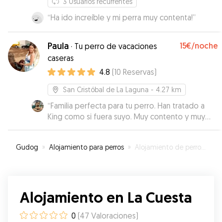
3
Usuarios recurrentes
“
Ha ido increíble y mi perra muy contenta!
”
Paula
15€
/noche
·
Tu perro de vacaciones
caseras
4.8
(
10
Reservas
)
San Cristóbal de La Laguna
- 4.27 km
“
Familia perfecta para tu perro. Han tratado a
King como si fuera suyo. Muy contento y muy
tranquilo lo he dejado con ellos. Repetiré
seguro.
”
Gudog
»
Alojamiento para perros
»
Alojamiento de perros en La Cuesta
Alojamiento en La Cuesta
0
(
47
Valoraciones
)