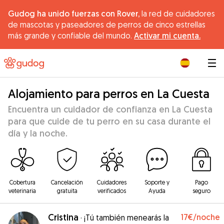
Gudog ha unido fuerzas con Rover,
la red de cuidadores
de mascotas y paseadores de perros de cinco estrellas
más grande y confiable del mundo.
Activar mi cuenta.
|
Alojamiento para perros en La Cuesta
Encuentra un cuidador de confianza en La Cuesta
para que cuide de tu perro en su casa durante el
día y la noche.
Cobertura
Cancelación
Cuidadores
Soporte y
Pago
veterinaria
gratuita
verificados
Ayuda
seguro
Cristina
17€
/noche
·
¡Tú también menearás la