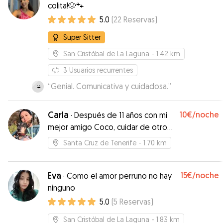
colita!🐶🐾
5.0
(
22
Reservas
)
Super Sitter
San Cristóbal de La Laguna
- 1.42 km
3
Usuarios recurrentes
“
Genial. Comunicativa y cuidadosa.
”
Carla
10€
/noche
·
Después de 11 años con mi
mejor amigo Coco, cuidar de otros
perritos es mi forma de seguir
Santa Cruz de Tenerife
- 1.70 km
dando amor perruno. 💛🐾
Eva
15€
/noche
·
Como el amor perruno no hay
ninguno
5.0
(
5
Reservas
)
San Cristóbal de La Laguna
- 1.83 km