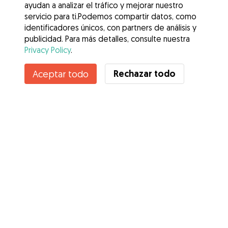
ayudan a analizar el tráfico y mejorar nuestro
servicio para ti.Podemos compartir datos, como
identificadores únicos, con partners de análisis y
publicidad. Para más detalles, consulte nuestra
Privacy Policy
.
Contacta con Claudia
Rechazar todo
Aceptar todo
¿Conoces los Beneficios de Gudog? Ver más
Servicios
Cómo funciona
Sobre Gudog
Opiniones
Cobertura Veterinaria
Consejos para dueños de perros