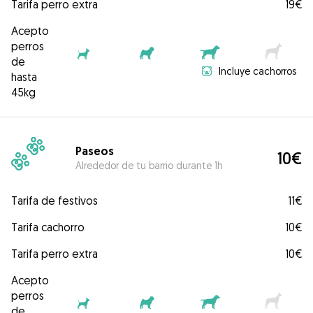
Tarifa perro extra
19€
Acepto
perros
de
Incluye cachorros
hasta
45kg
Paseos
10€
Alrededor de tu barrio durante 1h
Tarifa de festivos
11€
Tarifa cachorro
10€
Tarifa perro extra
10€
Acepto
perros
de