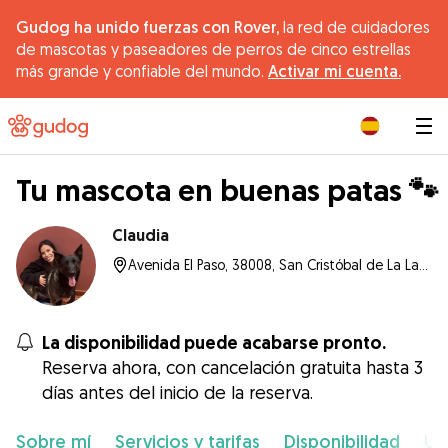
Gudog ha unido fuerzas con Rover,
la red de cuidadores
de mascotas y paseadores de perros de cinco estrellas
más grande y confiable del mundo.
Activar mi cuenta.
|
Tu mascota en buenas patas 🐾
Claudia
Avenida El Paso, 38008, San Cristóbal de La Laguna
La disponibilidad puede acabarse pronto.
Reserva ahora, con cancelación gratuita hasta 3
días antes del inicio de la reserva.
Sobre mí
Servicios y tarifas
Disponibilidad
Ub