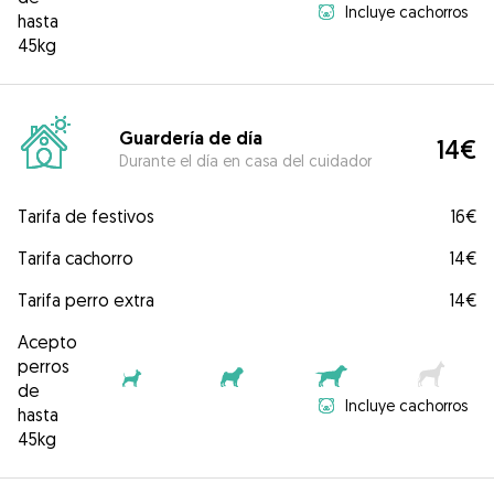
Incluye cachorros
hasta
45kg
Guardería de día
14€
Durante el día en casa del cuidador
Tarifa de festivos
16€
Tarifa cachorro
14€
Tarifa perro extra
14€
Acepto
perros
de
Incluye cachorros
hasta
45kg