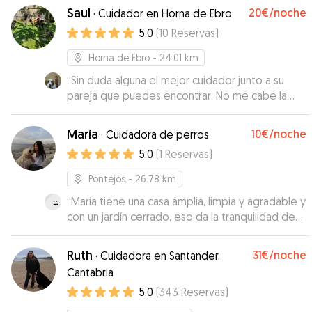
Saul
20€
/noche
·
Cuidador en Horna de Ebro
5.0
(
10
Reservas
)
Horna de Ebro
- 24.01 km
“
Sin duda alguna el mejor cuidador junto a su
pareja que puedes encontrar. No me cabe la
menor duda de que Mila ha disfrutado su
estancia con ellos. La han tratado como una mas
María
10€
/noche
·
Cuidadora de perros
de su casa y no podemos estar mas contentos
5.0
(
1
Reservas
)
por ello.
”
Pontejos
- 26.78 km
“
María tiene una casa ámplia, limpia y agradable y
con un jardín cerrado, eso da la tranquilidad de
que no pueden escaparse.(el mío lo hace). Me
mandó vídeos y fotos cada día, tanto de casa
Ruth
31€
/noche
·
Cuidadora en Santander,
como de los paseos que daban, que fueron
Cantabria
muchos. Lo más importante es que es una chica
5.0
(
343
Reservas
)
muy responsable y tanto ella como su familia son
encantadores, Otto se enamoró nada más verla