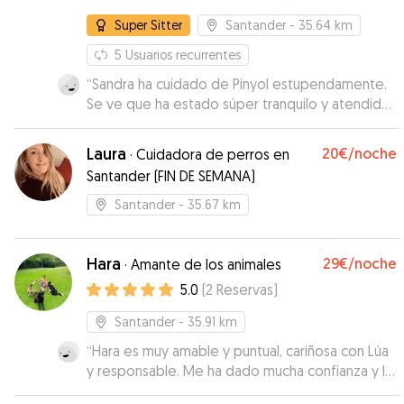
Super Sitter
Santander
- 35.64 km
5
Usuarios recurrentes
“
Sandra ha cuidado de Pinyol estupendamente.
Se ve que ha estado súper tranquilo y atendido.
Durante todo el tiempo nos ha mandado fotos y
se le veia disfrutando. Gracias!!
”
Laura
20€
/noche
·
Cuidadora de perros en
Santander (FIN DE SEMANA)
Santander
- 35.67 km
Hara
29€
/noche
·
Amante de los animales
5.0
(
2
Reservas
)
Santander
- 35.91 km
“
Hara es muy amable y puntual, cariñosa con Lúa
y responsable. Me ha dado mucha confianza y la
recomiendo como paseadora. Gracias
”