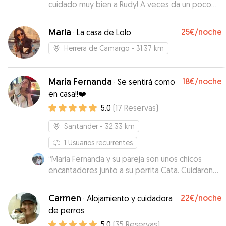
cuidado muy bien a Rudy! A veces da un poco
de miedo dejarlo con alguien desconocido,pero
sin duda hemos acertado!! Tiene un jardín genial
Maria
25€
/noche
·
La casa de Lolo
para los perretes. Nos mandaba fotos y se le
veía encantado Repetiremos sin duda.
”
Herrera de Camargo
- 31.37 km
María Fernanda
18€
/noche
·
Se sentirá como
en casa!!❤️
5.0
(
17
Reservas
)
Santander
- 32.33 km
1
Usuarios recurrentes
“
Maria Fernanda y su pareja son unos chicos
encantadores junto a su perrita Cata. Cuidaron
de Lola estupendamente, jugaron con ella, se
preocuparon de la alimentación de Lola porque
Carmen
22€
/noche
·
Alojamiento y cuidadora
la cuesta bastante fuera de casa comer y
de perros
además me facilitaron bastante tanto llevar a
5.0
(
35
Reservas
)
Lola como recogerla. Sin duda para repetir.
”