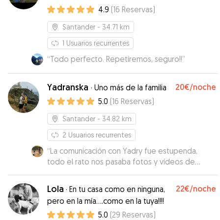
4.9
(
16
Reservas
)
alguien
”
Santander
- 34.71 km
1
Usuarios recurrentes
“
Todo perfecto. Repetiremos, seguro!!
”
Yadranska
20€
/noche
·
Uno más de la familia
5.0
(
16
Reservas
)
Santander
- 34.82 km
2
Usuarios recurrentes
“
La comunicación con Yadry fue estupenda,
todo el rato nos pasaba fotos y vídeos de
Weasley y se le veía muy bien. Si algún día
vuelvo a necesitar que alguien se quede con él,
Lola
22€
/noche
·
En tu casa como en ninguna,
no dudaría en volver a escribirles a ella y a su
pero en la mía....como en la tuya!!!!
pareja 😊
”
5.0
(
29
Reservas
)