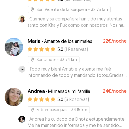
San Vicente de la Barquera
- 32.75 km
“
Carmen y su compañera han sido muy atentas
tanto con Kira y Puk como con nosotros. Nos han
dado desde el minuto 1, confianza para dejarlos
a su cargo. A su recojida estaban muy bien y
Maria
22€
/noche
·
Amante de los animales
contentos. Con Puk han tenido un trato especial
5.0
(
1
Reservas
)
pues es escapista y en todo momento lo han
tenido bajo control. La casa es un paraiso, con un
Santander
- 33.74 km
jardín que hace las delicias de los peludos.Muy
“
Todo muy bien! Amable y atenta me fué
recomendables y cuando volvamos a ir por la
informando de todo y mandando fotos.Gracias
zona contactaremos nuevamente con ellas. Se
Maria 😉 🦮
”
percibe su amor por los animales
”
Andrea
24€
/noche
·
Mi manada, mi familia
5.0
(
3
Reservas
)
Entrambasaguas
- 34.15 km
“
Andrea ha cuidado de Bihotz estupendamente!!
Me ha mantenido informada y me he sentido