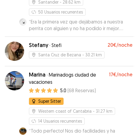
Santander
- 28.62 km
y al recogerle estaba feliz, nada ansioso por
marcharse y muy limpio. A María se le nota que le
50
Usuarios recurrentes
gustan los perros y que tiene mucha mano y
“
Era la primera vez que dejábamos a nuestra
experiencia. Sin duda, me quedo con la
perrita con alguien y no ha podido ir mejor.
tranquilidad de haber encontrado una "mamá
Desde el minuto uno con Ruth han sido todo
adoptiva" para próximos viajes. Sí tenéis la
facilidades, es súper flexible en horarios,
Stefany
suerte de que tenga disponibilidad, no dudéis
20€
/noche
·
Stefi
transparente y nos mantuvo informados en todo
en contar con ella!
”
momento. Nuestra perra no ha podido estar en
Santa Cruz de Bezana
- 30.21 km
mejores manos. Mil gracias de nuevo,
repetiremos sin dudarlo!
”
Marina
17€
/noche
·
Marinadogs ciudad de
vacaciones
5.0
(
68
Reservas
)
Super Sitter
Western coast of Cantabria
- 31.27 km
14
Usuarios recurrentes
“
Todo perfecto! Nos dio facilidades y ha