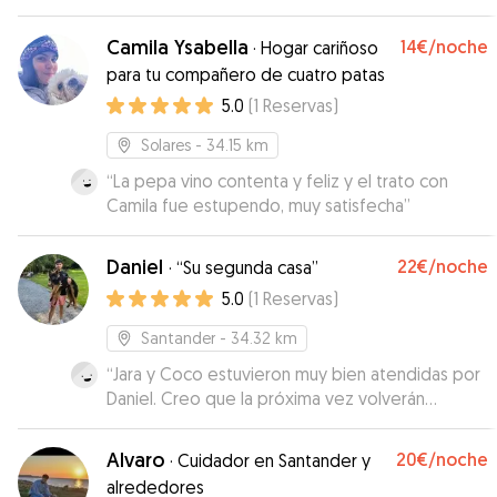
muy agusto con ella, y lo más importante es que
Bihotz ha estado como en casa. Repetiré!!
”
Camila Ysabella
14€
/noche
·
Hogar cariñoso
para tu compañero de cuatro patas
5.0
(
1
Reservas
)
Solares
- 34.15 km
“
La pepa vino contenta y feliz y el trato con
Camila fue estupendo, muy satisfecha
”
Daniel
22€
/noche
·
“Su segunda casa”
5.0
(
1
Reservas
)
Santander
- 34.32 km
“
Jara y Coco estuvieron muy bien atendidas por
Daniel. Creo que la próxima vez volverán
contentas. La comunicación con nosotros
también fue buena, nos envió fotos, vídeos...
Alvaro
20€
/noche
·
Cuidador en Santander y
Contaremos con él la próxima vez que
alrededores
necesitemos dejar a nuestras peludas con