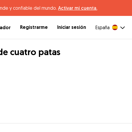
ande y confiable del mundo.
Activar mi cuenta.
Registrarme
Iniciar sesión
dador
España
de cuatro patas