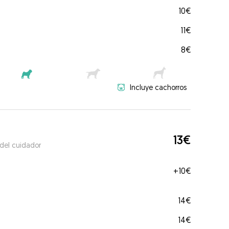
10€
11€
8€
Incluye cachorros
13€
 del cuidador
+
10€
14€
14€