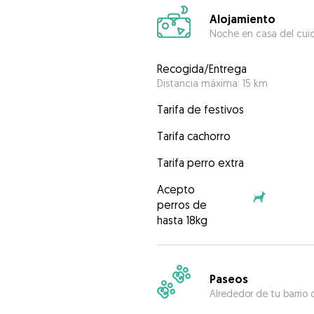
Alojamiento
Noche en casa del cui
Recogida/Entrega
Distancia máxima: 15 km
Tarifa de festivos
Tarifa cachorro
Tarifa perro extra
Acepto
perros de
hasta 18kg
Paseos
Alrededor de tu barrio 