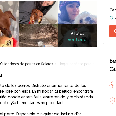
Cam
9
fotos
ver
9 fotos
ver todo
todo
Be
Cuidadores de perros en Solares
»
Hogar cariñoso para tu compañero de cuatro patas
G
a
nte de los perros. Disfruto enormemente de los
re libre con ellos. En mi hogar, tu peludo encontrará
riño donde estará feliz, entretenido y recibirá toda
site. ¡Su bienestar es mi prioridad!
del perro. Disponible cualquier día, incluso días