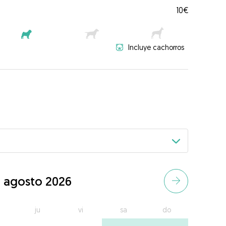
10€
Incluye cachorros
agosto 2026
ju
vi
sa
do