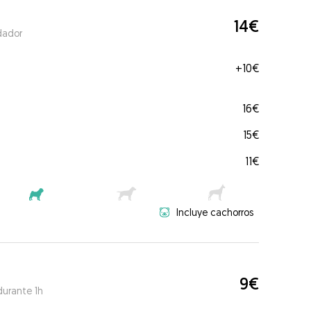
14€
dador
+
10€
16€
15€
11€
Incluye cachorros
9€
durante 1h