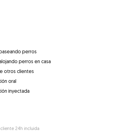
 paseando perros
alojando perros en casa
e otros clientes
ión oral
ión inyectada
 cliente 24h incluida