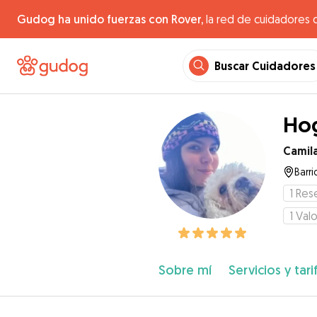
Gudog ha unido fuerzas con Rover,
la red de cuidadores 
Buscar Cuidadores
Hog
Camila
Barri
1
Res
1
Valo
Sobre mí
Servicios y tari