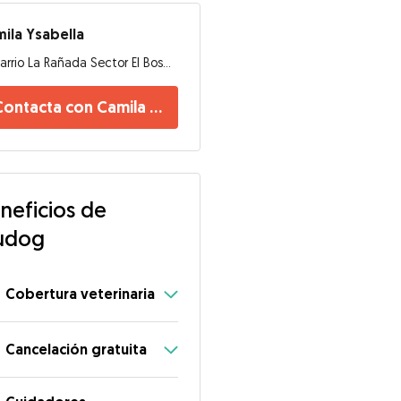
ila Ysabella
Barrio La Rañada Sector El Bosque, 39716, Solares
Contacta con Camila Ysabella
neficios de
udog
Cobertura veterinaria
Cancelación gratuita