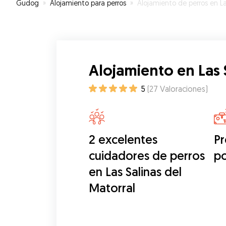
Gudog
»
Alojamiento para perros
»
Alojamiento de perros en Las Salinas del Mator
Alojamiento en Las 
5
(
27
Valoraciones
)
2 excelentes
Pr
cuidadores de perros
p
en Las Salinas del
Matorral