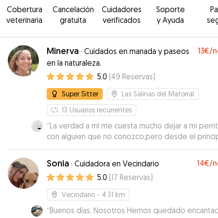
Cobertura
Cancelación
Cuidadores
Soporte
P
veterinaria
gratuita
verificados
y Ayuda
se
Minerva
13€
/n
·
Cuidados en manada y paseos
en la naturaleza.
5.0
(
49
Reservas
)
Super Sitter
Las Salinas del Matorral
13
Usuarios recurrentes
“
La verdad a mí me cuesta mucho dejar a mi perri
con alguien que no conozco,pero desde el princi
mi perro se sintió a gusto,ellos son muy atentos y
nota que saben cómo cuidarlos,así que si eres c
Sonia
14€
/n
·
Cuidadora en Vecindario
yo que te cuesta confiar este es tu sitio😉
”
5.0
(
17
Reservas
)
Vecindario
- 4.31 km
“
Buenos días, Nosotros Hemos quedado encanta