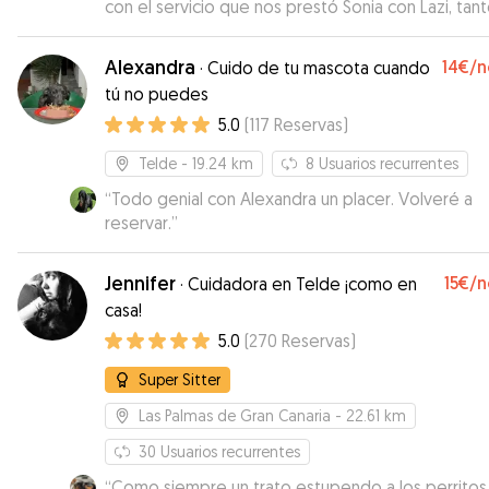
con el servicio que nos prestó Sonia con Lazi, tan
por el cariño que le prestó a la perrita como el se
que nos prestó a Nosotros, nos tenía puntualmen
Alexandra
14€
/n
·
Cuido de tu mascota cuando
informados del Estado de Lazi con Fotos y mensaj
tú no puedes
diario, totalmente recomendable. Atte. Esteban
5.0
(
117
Reservas
)
Santiago Bermúdez
”
Telde
- 19.24 km
8
Usuarios recurrentes
“
Todo genial con Alexandra un placer. Volveré a
reservar.
”
Jennifer
15€
/n
·
Cuidadora en Telde ¡como en
casa!
5.0
(
270
Reservas
)
Super Sitter
Las Palmas de Gran Canaria
- 22.61 km
30
Usuarios recurrentes
“
Como siempre un trato estupendo a los perritos