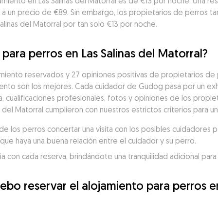
amiento en Las Salinas del Matorral es de €13 por noche. Una res
as a un precio de €89. Sin embargo, los propietarios de perros 
alinas del Matorral por tan solo €13 por noche.
 para perros en Las Salinas del Matorral?
iento reservados y 27 opiniones positivas de propietarios de p
nto son los mejores. Cada cuidador de Gudog pasa por un exh
a, cualificaciones profesionales, fotos y opiniones de los propiet
s del Matorral cumplieron con nuestros estrictos criterios para 
 los perros concertar una visita con los posibles cuidadores p
que haya una buena relación entre el cuidador y su perro.
 con cada reserva, brindándote una tranquilidad adicional para 
bo reservar el alojamiento para perros en 