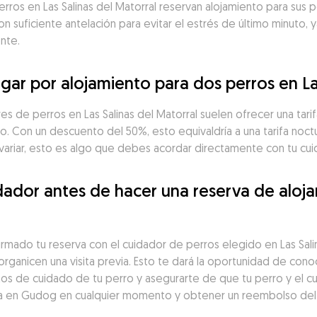
rros en Las Salinas del Matorral reservan alojamiento para sus pe
suficiente antelación para evitar el estrés de último minuto, y
nte.
ar por alojamiento para dos perros en Las
res de perros en Las Salinas del Matorral suelen ofrecer una tar
to. Con un descuento del 50%, esto equivaldría a una tarifa noc
variar, esto es algo que debes acordar directamente con tu cui
ador antes de hacer una reserva de aloja
irmado tu reserva con el cuidador de perros elegido en Las Sal
rganicen una visita previa. Esto te dará la oportunidad de cono
tos de cuidado de tu perro y asegurarte de que tu perro y el cu
a en Gudog en cualquier momento y obtener un reembolso del 1