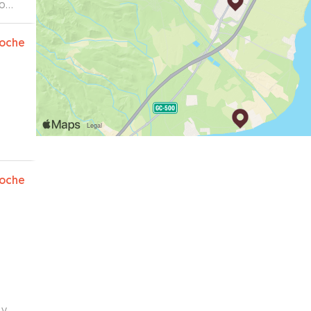
to
rvicio
te
oche
es a
oche
 y