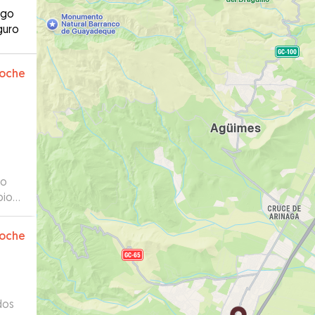
ago
guro
oche
to
pio
 se
omo
oche
dos