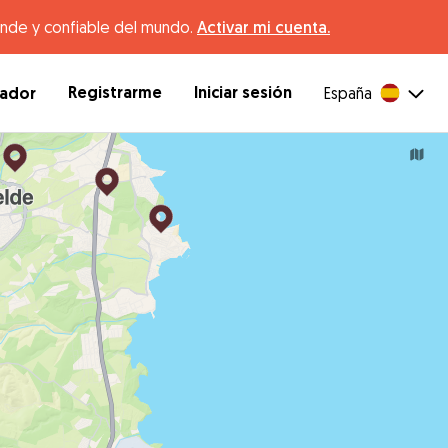
ande y confiable del mundo.
Activar mi cuenta.
Registrarme
Iniciar sesión
dador
España