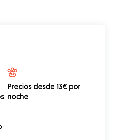
Precios desde 13€ por
os
noche
o