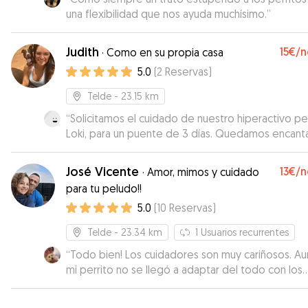
una flexibilidad que nos ayuda muchísimo.
”
Judith
15€
/n
·
Como en su propia casa
5.0
(
2
Reservas
)
Telde
- 23.15 km
“
Solicitamos el cuidado de nuestro hiperactivo pe
Loki, para un puente de 3 días. Quedamos encan
con los cuidados de Judith, siempre enviando fot
cada paseo, en las que solo con ver su cara de
José Vicente
13€
/n
·
Amor, mimos y cuidado
felicidad durante los paseos o durmiendo a pata
para tu peludo!!
suelta después de ellos ya se notaba que estaba
5.0
(
10
Reservas
)
buenas manos. Incluso la anfitriona Koa ayudó a Lo
su estancia cediendo parte de su casa y
Telde
- 23.34 km
1
Usuarios recurrentes
acompañándolo en cada paseo. Sin duda volver
a contar con ellas.
“
Todo bien! Los cuidadores son muy cariñosos. A
”
mi perrito no se llegó a adaptar del todo con los
perros grandes.
”