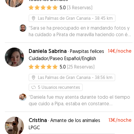
5.0
(
3
Reservas
)
Las Palmas de Gran Canaria
- 38.45 km
“
Sara se ha preocupado en ir mandando fotos y
ha cuidado a Pirata de maravilla haciendo con él
planes divertidos.
”
Daniela Sabrina
14€
/noche
·
Pawpitas felices
Cuidador/Paseo Español/English
5.0
(
25
Reservas
)
Las Palmas de Gran Canaria
- 38.56 km
5
Usuarios recurrentes
“
Daniela fue muy atenta durante todo el tiempo
que cuido a Pipa, estaba en constante
comunicación y nos enviaba fotos e información
de pipa
”
Cristina
13€
/noche
·
Amante de los animales
LPGC