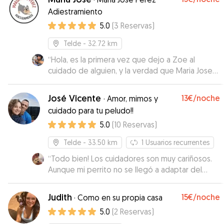
Adiestramiento
5.0
(
3
Reservas
)
Telde
- 32.72 km
“
Hola, es la primera vez que dejo a Zoe al
cuidado de alguien, y la verdad que Maria Jose
me transmitió mucha tranquilidad . Me mantenía
informada de como estaba cada día y mantuvo
José Vicente
13€
/noche
·
Amor, mimos y
su pelo en perfecto estado con su
cuidado para tu peludo!!
correspondientes cepillado .Mi perrita ha
5.0
(
10
Reservas
)
estado en buenas manos y seguiremos
contando con ella cuando la necesite . 100%
Telde
- 33.50 km
1
Usuarios recurrentes
recomemdada.
”
“
Todo bien! Los cuidadores son muy cariñosos.
Aunque mi perrito no se llegó a adaptar del
todo con los perros grandes.
”
Judith
15€
/noche
·
Como en su propia casa
5.0
(
2
Reservas
)