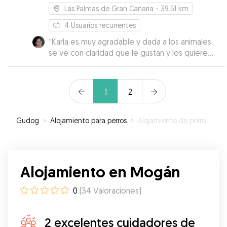
Las Palmas de Gran Canaria
- 39.51 km
4
Usuarios recurrentes
“
Karla es muy agradable y dada a los animales,
se ve con claridad que le gustan y los quiere
mucho 🥰 Liah y Mylo se sintieron en su casa
como en la nuestra propia, y Karla se preocupó
por mantenerme informada de cómo estaban
1
2
mis gorditos en todo momento 🙏🏽
”
Gudog
»
Alojamiento para perros
»
Alojamiento de perros en Mogán
Alojamiento en Mogán
0
(
34
Valoraciones
)
2 excelentes cuidadores de