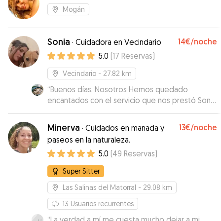
Mogán
Sonia
14€
/noche
·
Cuidadora en Vecindario
5.0
(
17
Reservas
)
Vecindario
- 27.82 km
“
Buenos días, Nosotros Hemos quedado
encantados con el servicio que nos prestó Sonia
con Lazi, tanto por el cariño que le prestó a la
perrita como el servicio que nos prestó a
Minerva
13€
/noche
·
Cuidados en manada y
Nosotros, nos tenía puntualmente informados
paseos en la naturaleza.
del Estado de Lazi con Fotos y mensajes a diario,
5.0
(
49
Reservas
)
totalmente recomendable. Atte. Esteban
Santiago Bermúdez
”
Super Sitter
Las Salinas del Matorral
- 29.08 km
13
Usuarios recurrentes
“
La verdad a mí me cuesta mucho dejar a mi