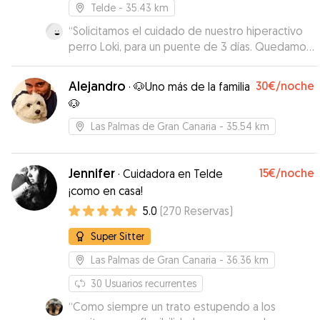
Telde
- 35.43 km
“
Solicitamos el cuidado de nuestro hiperactivo
perro Loki, para un puente de 3 días. Quedamos
encantados con los cuidados de Judith, siempre
enviando fotos de cada paseo, en las que solo
Alejandro
30€
/noche
·
🐶Uno más de la familia
con ver su cara de felicidad durante los paseos
🐶
o durmiendo a pata suelta después de ellos ya
se notaba que estaba en buenas manos. Incluso
Las Palmas de Gran Canaria
- 35.54 km
la anfitriona Koa ayudó a Loki en su estancia
cediendo parte de su casa y acompañándolo en
cada paseo. Sin duda volveremos a contar con
Jennifer
15€
/noche
·
Cuidadora en Telde
ellas.
”
¡como en casa!
5.0
(
270
Reservas
)
Super Sitter
Las Palmas de Gran Canaria
- 36.36 km
30
Usuarios recurrentes
“
Como siempre un trato estupendo a los