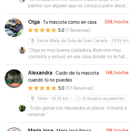
perrito con alguien que no conozco,pero desde
el principio mi perro se sintió a gusto,ellos son
muy atentos y se nota que saben cómo
Olga
20€
/noche
·
Tu mascota como en casa
cuidarlos,así que si eres como yo que te cuesta
5.0
(
7
Reservas
)
confiar este es tu sitio😉
”
Santa María de Guía de Gran Canaría
- 29.93 km
“
Olga es muy buena cuidadora, Boni vino muy
contenta y estuvo en una casa donde no le falto
el cariño, repetiré con ella seguro.
”
Alexandra
14€
/noche
·
Cuido de tu mascota
cuando tú no puedes
5.0
(
117
Reservas
)
Telde
- 30.35 km
8
Usuarios recurrentes
“
Todo genial con Alexandra un placer. Volveré a
reservar.
”
María Jose
15€
/noche
·
María José Pérez