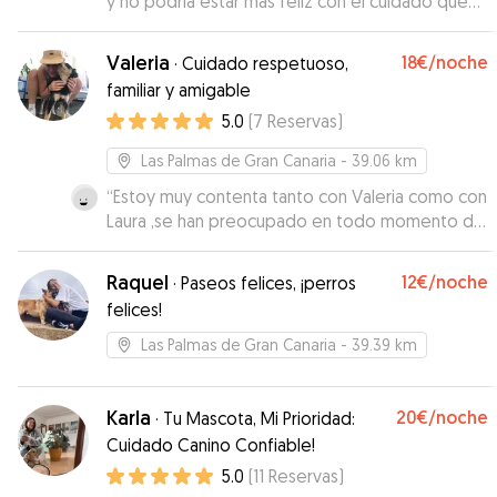
y no podría estar más feliz con el cuidado que
recibió! Fue atenta, cariñosa y me mantuvo
siempre al tanto con fotos y videos. Aldito la
Valeria
18€
/noche
·
Cuidado respetuoso,
paso genial y estaba super contento :)
”
familiar y amigable
5.0
(
7
Reservas
)
Las Palmas de Gran Canaria
- 39.06 km
“
Estoy muy contenta tanto con Valeria como con
Laura ,se han preocupado en todo momento de
enviar vídeos y fotos de Lolo .lo han cuidado
con mucho mimo y se han preocupados en todo
Raquel
12€
/noche
·
Paseos felices, ¡perros
momento de sus necesidades, pese a que es
felices!
muy mayor; ellas han conseguido que esté
tranquilo y no extrañe .Muchas gracias y repetiré
Las Palmas de Gran Canaria
- 39.39 km
.
”
Karla
20€
/noche
·
Tu Mascota, Mi Prioridad:
Cuidado Canino Confiable!
5.0
(
11
Reservas
)