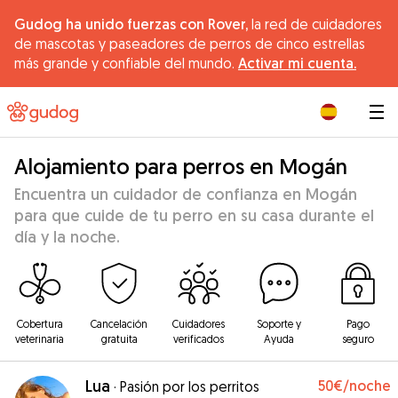
Gudog ha unido fuerzas con Rover,
la red de cuidadores
de mascotas y paseadores de perros de cinco estrellas
más grande y confiable del mundo.
Activar mi cuenta.
|
Alojamiento para perros en Mogán
Encuentra un cuidador de confianza en Mogán
para que cuide de tu perro en su casa durante el
día y la noche.
Cobertura
Cancelación
Cuidadores
Soporte y
Pago
veterinaria
gratuita
verificados
Ayuda
seguro
Lua
50€
/noche
·
Pasión por los perritos