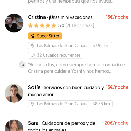
perritos y una flexibilidad que nos ayuda
muchísimo.
”
Cristina
15€
/noche
·
¡Unas mini vacaciones!
5.0
(
201
Reservas
)
Super Sitter
Las Palmas de Gran Canaria
- 37.99 km
32
Usuarios recurrentes
“
Buenos días, como siempre hemos confiado e
Cristina para cuidar a Yoshi y nos hemos
quedado muy contentos de todos el cariño y
mimo con que la acometida,muchas gracias
Sofía
15€
/noche
·
Servicios con buen cuidado y
Cristina.
”
mucho amor
Las Palmas de Gran Canaria
- 38.38 km
Sara
20€
/noche
·
Cuidadora de perros y de
todos los animales