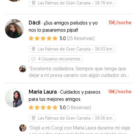
Las Palmas de Gran Canaria
- 38.78 km
Dácil
15€
/noche
·
¡¡Sus amigos peludos y yo
nos lo pasaremos pipa!!
5.0
(
25
Reservas
)
Las Palmas de Gran Canaria
- 38.93 km
4
Usuarios recurrentes
“
Excelente cuidadora. Siempre que tenga que
dejar a mi presa canario con algún cuidador sin
duda será con Dacil. Además me mandó videos
para que viera lo bien que estaba mi Alai. Muy
Maria Laura
18€
/noche
·
Cuidados y paseos
recomendable.
”
para tus mejores amigos
5.0
(
1
Reservas
)
Las Palmas de Gran Canaria
- 39.06 km
“
Dejé a mi Corgi con Maria Laura durante mi viaje