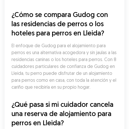
¿Cómo se compara Gudog con 
las residencias de perros o los 
hoteles para perros en Lleida?
El enfoque de Gudog para el alojamiento para 
perros es una alternativa acogedora y sin jaulas a las 
residencias caninas o los hoteles para perros. Con 8 
cuidadores particulares de confianza de Gudog en 
Lleida, tu perro puede disfrutar de un alojamiento 
para perros como en casa, con toda la atención y el 
cariño que recibiría en su propio hogar.
¿Qué pasa si mi cuidador cancela 
una reserva de alojamiento para 
perros en Lleida?