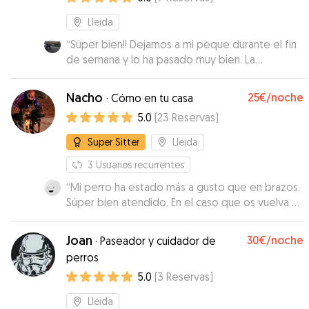
Lleida
“
Súper bien!! Dejamos a mi peque durante el fin
de semana y lo ha pasado muy bien. La
comunicación genial, Jovita siempre estuvo
enviando fotos de Lulú y en todo momento se
Nacho
25€
/noche
·
Cómo en tu casa
le veía muy a gusto. Repetiremos sin duda. La
5.0
(
23
Reservas
)
recomiendo 100%
”
Super Sitter
Lleida
3
Usuarios recurrentes
“
Mi perro ha estado más a gusto que en brazos.
Súper bien atendido. En el caso que os vuelva a
necesitar, contaré con vosotros!
”
Joan
30€
/noche
·
Paseador y cuidador de
perros
5.0
(
3
Reservas
)
Lleida