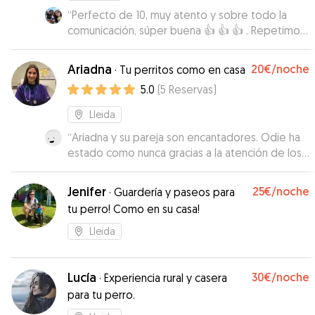
“
Perfecto de 10, muy atento y sobre todo la
comunicación, súper buena 👍 👍 👍 . Repetimos
seguro 😁😁
”
Ariadna
20€
/noche
·
Tu perritos como en casa
5.0
(
5
Reservas
)
Lleida
“
Ariadna y su pareja son encantadores. Odie ha
estado como nunca gracias a la atención de los
cuidadores y al espacio. Son la mejor opción sin
duda para nuestra mascota. ¡Repetiremos
Jenifer
25€
/noche
·
Guardería y paseos para
siempre!
”
tu perro! Como en su casa!
Lleida
Lucía
30€
/noche
·
Experiencia rural y casera
para tu perro.