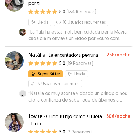
por ti
5.0
(
134
Reservas
)
Lleida
10
Usuarios recurrentes
“
La Tula ha estat molt ben cuidada per la Mayra,
cada dia m'enviava un vídeo per veure com
estava i el contacte sempre ha estat constant!
”
Natàlia
25€
/noche
·
La encantadora perruna
5.0
(
19
Reservas
)
Super Sitter
Lleida
3
Usuarios recurrentes
“
Natalia es muy atenta y desde un principio nos
dio la confianza de saber que dejábamos a
nuestra perrita en buenas manos. Además nos
estuvo pasando un montón de fotos y vídeos
Jovita
30€
/noche
·
Cuido tu hijo cómo si fuera
que agradecemos mucho!! Está claro que ambas
el mío.
disfrutaron y sin duda repetiremos. Moltes
5.0
(
7
Reservas
)
gràcies!!
”