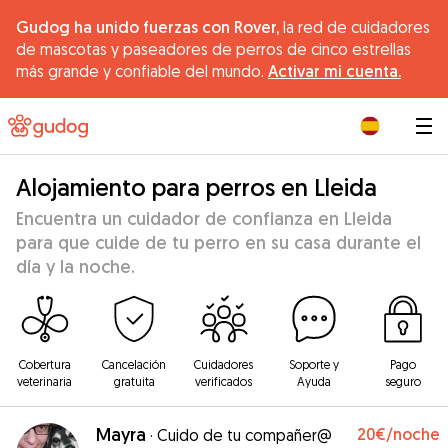
Gudog ha unido fuerzas con Rover,
la red de cuidadores
de mascotas y paseadores de perros de cinco estrellas
más grande y confiable del mundo.
Activar mi cuenta.
|
Alojamiento para perros en Lleida
Encuentra un cuidador de confianza en Lleida
para que cuide de tu perro en su casa durante el
día y la noche.
Cobertura
Cancelación
Cuidadores
Soporte y
Pago
veterinaria
gratuita
verificados
Ayuda
seguro
Mayra
20€
/noche
·
Cuido de tu compañer@