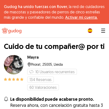
Gudog ha unido fuerzas con Rover,
la red de cuidadores
de mascotas y paseadores de perros de cinco estrellas
más grande y confiable del mundo.
Activar mi cuenta.
|
Cuido de tu compañer@ por ti
Mayra
Priorat, 25005, Lleida
10
Usuarios recurrentes
134
Reservas
60
Valoraciones
La disponibilidad puede acabarse pronto.
Reserva ahora, con cancelación gratuita hasta 3