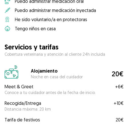
Puedo administrar medicación oral
Puedo administrar medicación inyectada
He sido voluntario/a en protectoras
Tengo niños en casa
Servicios y tarifas
Cobertura veterinaria y atención al cliente 24h incluida
Alojamiento
20€
Noche en casa del cuidador
Meet & Greet
+
6€
Conoce a tu cuidador antes de la fecha de inicio.
Recogida/Entrega
+
10€
Distancia máxima: 20 km
Tarifa de festivos
20€