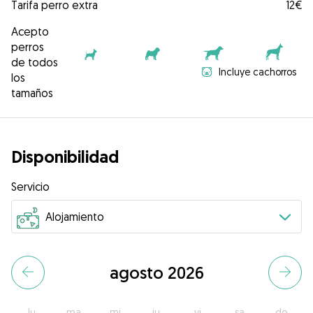
Tarifa perro extra
12€
Acepto
perros
de todos
Incluye cachorros
los
tamaños
Disponibilidad
Servicio
agosto 2026
lu
ma
mi
ju
vi
sa
do