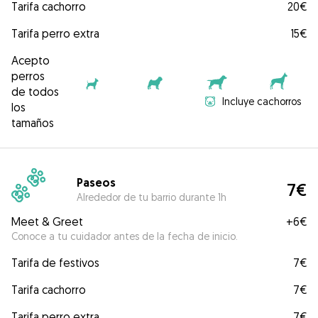
Tarifa cachorro
20€
Tarifa perro extra
15€
Acepto
perros
de todos
Incluye cachorros
los
tamaños
Paseos
7€
Alrededor de tu barrio durante 1h
Meet & Greet
+
6€
Conoce a tu cuidador antes de la fecha de inicio.
Tarifa de festivos
7€
Tarifa cachorro
7€
Tarifa perro extra
7€