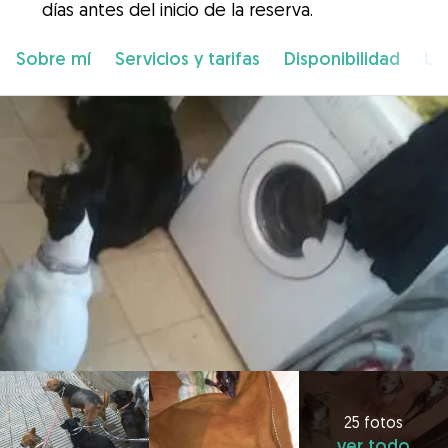
días antes del inicio de la reserva.
Sobre mí
Servicios y tarifas
Disponibilidad
Ub
25 fotos
ver todo