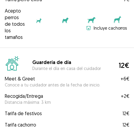
Acepto
perros
de todos
Incluye cachorros
los
tamaños
Guardería de día
12€
Durante el día en casa del cuidador
Meet & Greet
+
6€
Conoce a tu cuidador antes de la fecha de inicio.
Recogida/Entrega
+
2€
Distancia máxima: 3 km
Tarifa de festivos
12€
Tarifa cachorro
12€