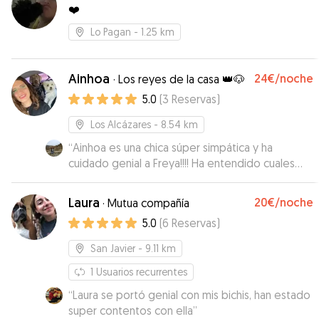
❤️
agradecidos porque Nano a estado sin duda
súper feliz … Mil gracias Laura , eres un sol 🥰😘
Lo Pagan
- 1.25 km
🐶
”
Ainhoa
24€
/noche
·
Los reyes de la casa 👑🐶
5.0
(
3
Reservas
)
Los Alcázares
- 8.54 km
“
Ainhoa es una chica súper simpática y ha
cuidado genial a Freya!!!! Ha entendido cuales
son sus necesidades y constantemente nos ha
pasado fotos y vídeos 😊 repetiremos sin
Laura
20€
/noche
·
Mutua compañía
duda!!! Mil gracias por todo🥰
”
5.0
(
6
Reservas
)
San Javier
- 9.11 km
1
Usuarios recurrentes
“
Laura se portó genial con mis bichis, han estado
super contentos con ella
”