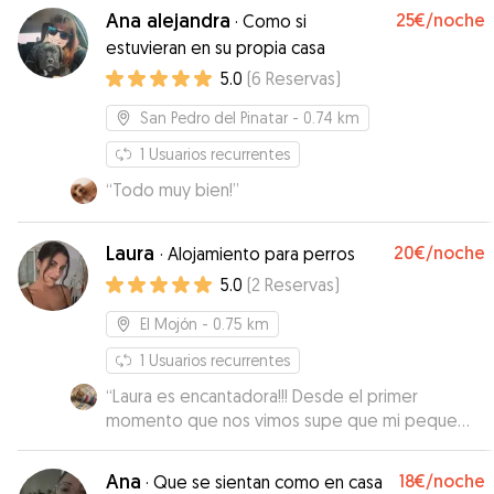
Ana alejandra
25€
/noche
·
Como si
estuvieran en su propia casa
5.0
(
6
Reservas
)
San Pedro del Pinatar
- 0.74 km
1
Usuarios recurrentes
“
Todo muy bien!
”
Laura
20€
/noche
·
Alojamiento para perros
5.0
(
2
Reservas
)
El Mojón
- 0.75 km
1
Usuarios recurrentes
“
Laura es encantadora!!! Desde el primer
momento que nos vimos supe que mi peque
estaría feliz y cuidado … Nos a tenido
informados de cómo estaba disfrutando con msj
Ana
18€
/noche
·
Que se sientan como en casa
, fotos y vídeos Estamos muy contentos y