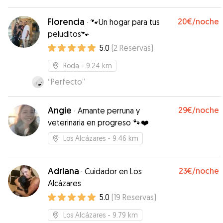
Florencia
20€
/noche
·
🐾Un hogar para tus
peluditos🐾
5.0
(
2
Reservas
)
Roda
- 9.24 km
“
Perfecto
”
Angie
29€
/noche
·
Amante perruna y
veterinaria en progreso 🐾❤️
Los Alcázares
- 9.46 km
Adriana
23€
/noche
·
Cuidador en Los
Alcázares
5.0
(
19
Reservas
)
Los Alcázares
- 9.79 km