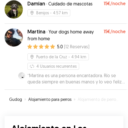
estado muy amables y se ve que aman a los
Damian
15€
/noche
·
Cuidado de mascotas
perros. Hemos quedado a encantados con ellos
y seguro que volveremos a dejarla con ellos.
”
Benijos
- 4.57 km
Martina
15€
/noche
·
Your dogs home away
from home
5.0
(
12
Reservas
)
Puerto de la Cruz
- 4.94 km
4
Usuarios recurrentes
“
Martina es una persona encantadora. Río se
queda siempre en buenas manos y lo veo feliz
que es lo más importante .
”
Gudog
»
Alojamiento para perros
»
Alojamiento de perros en Los Realejos