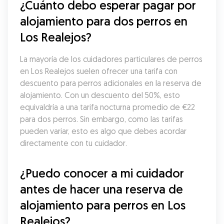
¿Cuánto debo esperar pagar por 
alojamiento para dos perros en 
Los Realejos?
La mayoría de los cuidadores particulares de perros 
en Los Realejos suelen ofrecer una tarifa con 
descuento para perros adicionales en la reserva de 
alojamiento. Con un descuento del 50%, esto 
equivaldría a una tarifa nocturna promedio de €22 
para dos perros. Sin embargo, como las tarifas 
pueden variar, esto es algo que debes acordar 
directamente con tu cuidador.
¿Puedo conocer a mi cuidador 
antes de hacer una reserva de 
alojamiento para perros en Los 
Realejos?