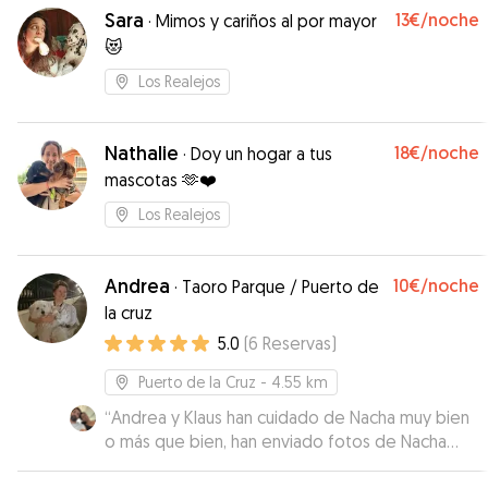
Sara
13€
/noche
·
Mimos y cariños al por mayor
😻
Los Realejos
Nathalie
18€
/noche
·
Doy un hogar a tus
mascotas 🫶❤️
Los Realejos
Andrea
10€
/noche
·
Taoro Parque / Puerto de
la cruz
5.0
(
6
Reservas
)
Puerto de la Cruz
- 4.55 km
“
Andrea y Klaus han cuidado de Nacha muy bien
o más que bien, han enviado fotos de Nacha
donde se la veía súper feliz. Ellos siempre han