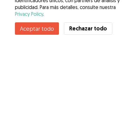
identificadores únicos, con partners de análisis y
publicidad. Para más detalles, consulte nuestra
Privacy Policy
.
Rechazar todo
Aceptar todo
Servicios
Cómo funciona
Sobre Gudog
Opiniones
Cobertura Veterinaria
Consejos para dueños de perros
Consejos para cuidadores