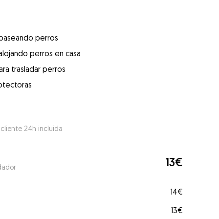
 paseando perros
alojando perros en casa
ra trasladar perros
otectoras
 cliente 24h incluida
13€
dador
14€
13€