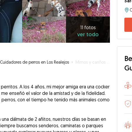
Sar
11
fotos
ver
11 fotos
ver todo
todo
Be
Cuidadores de perros en Los Realejos
»
Mimos y cariños al por mayor 😻
G
 perritos. A los 4 años, mi mejor amiga era una cocker
 me enseñó el valor de la amistad y de la fidelidad.
perros, con el tiempo he tenido más animales como
una dálmata de 2 añitos, nuestros días se basan en
 siempre buscamos senderos, caminatas o parques