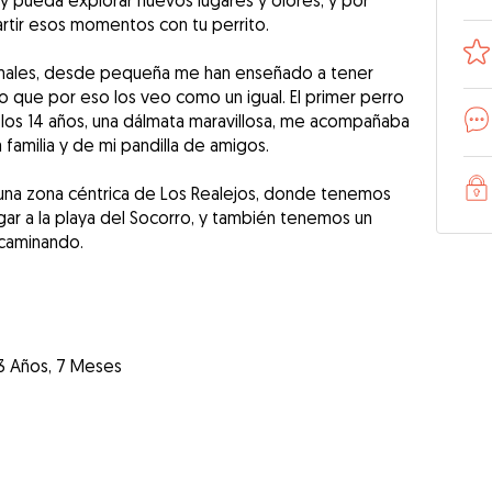
y pueda explorar nuevos lugares y olores, y por
rtir esos momentos con tu perrito.
imales, desde pequeña me han enseñado a tener
eo que por eso los veo como un igual. El primer perro
 los 14 años, una dálmata maravillosa, me acompañaba
 familia y de mi pandilla de amigos.
, una zona céntrica de Los Realejos, donde tenemos
egar a la playa del Socorro, y también tenemos un
 caminando.
3 Años, 7 Meses