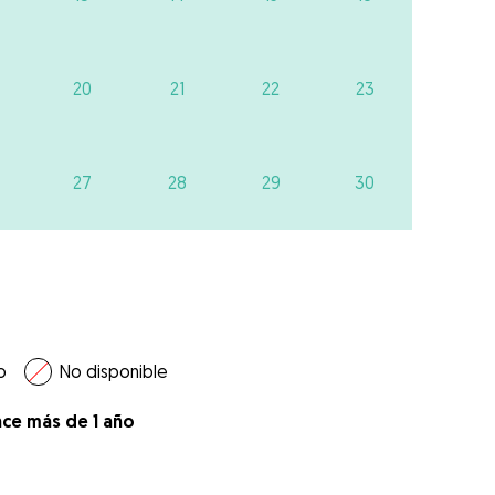
20
21
22
23
27
28
29
30
o
No disponible
ace más de 1 año