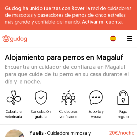
Gudog ha unido fuerzas con Rover,
la red de cuidadores
de mascotas y paseadores de perros de cinco estrellas
más grande y confiable del mundo.
Activar mi cuenta.
|
Alojamiento para perros en Magaluf
Encuentra un cuidador de confianza en Magaluf
para que cuide de tu perro en su casa durante el
día y la noche.
Cobertura
Cancelación
Cuidadores
Soporte y
Pago
veterinaria
gratuita
verificados
Ayuda
seguro
Yaelis
20€
/noche
·
Cuidadora mimosa y