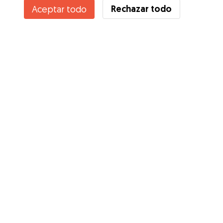
Rechazar todo
Aceptar todo
Servicios
Cómo funciona
Sobre Gudog
Opiniones
Cobertura Veterinaria
Consejos para dueños de perros
Consejos para cuidadores
Hazte cuidador
Blog