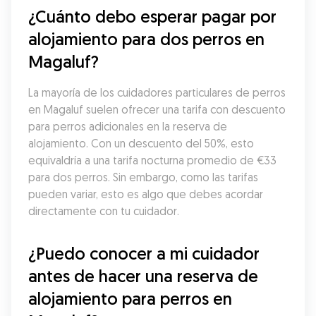
¿Cuánto debo esperar pagar por 
alojamiento para dos perros en 
Magaluf?
La mayoría de los cuidadores particulares de perros 
en Magaluf suelen ofrecer una tarifa con descuento 
para perros adicionales en la reserva de 
alojamiento. Con un descuento del 50%, esto 
equivaldría a una tarifa nocturna promedio de €33 
para dos perros. Sin embargo, como las tarifas 
pueden variar, esto es algo que debes acordar 
directamente con tu cuidador.
¿Puedo conocer a mi cuidador 
antes de hacer una reserva de 
alojamiento para perros en 