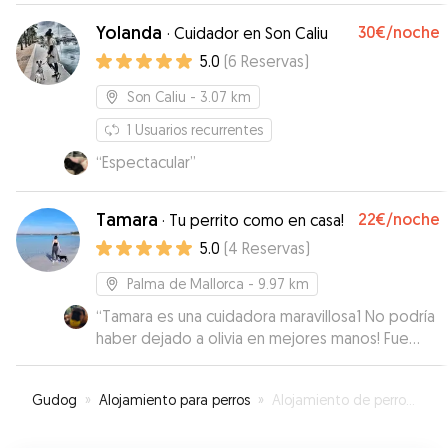
Yolanda
30€
/noche
·
Cuidador en Son Caliu
5.0
(
6
Reservas
)
Son Caliu
- 3.07 km
1
Usuarios recurrentes
“
Espectacular
”
Tamara
22€
/noche
·
Tu perrito como en casa!
5.0
(
4
Reservas
)
Palma de Mallorca
- 9.97 km
“
Tamara es una cuidadora maravillosa1 No podría
haber dejado a olivia en mejores manos! Fue
como dejarla en casa! Recibí mil fotitos, ella
estuvo mimadísima y cuidada como una más de
Gudog
»
Alojamiento para perros
»
Alojamiento de perros en Magaluf
la familia y su perrita Bamba fue la perfecta
hermana mayor!
”