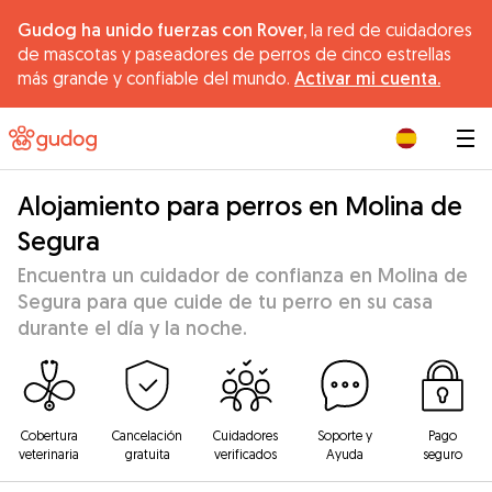
Gudog ha unido fuerzas con Rover,
la red de cuidadores
de mascotas y paseadores de perros de cinco estrellas
más grande y confiable del mundo.
Activar mi cuenta.
|
Alojamiento para perros en Molina de
Segura
Encuentra un cuidador de confianza en Molina de
Segura para que cuide de tu perro en su casa
durante el día y la noche.
Cobertura
Cancelación
Cuidadores
Soporte y
Pago
veterinaria
gratuita
verificados
Ayuda
seguro