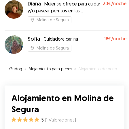
Diana
30€
/noche
·
Mujer se ofrece para cuidar
y/o pasear perritos en las
urbanizaciones de Molina
Molina de Segura
Sofia
18€
/noche
·
Cuidadora canina
Molina de Segura
Gudog
»
Alojamiento para perros
»
Alojamiento de perros en Molina de Segura
Alojamiento en Molina de
Segura
5
(
1
Valoraciones
)