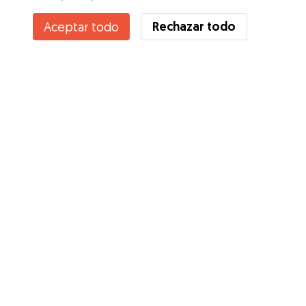
Rechazar todo
Aceptar todo
Servicios
Cómo funciona
Sobre Gudog
Opiniones
Cobertura Veterinaria
Consejos para dueños de perros
Consejos para cuidadores
Hazte cuidador
Blog