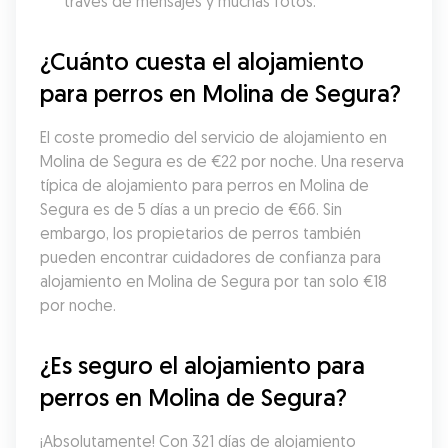
través de mensajes y muchas fotos.
¿Cuánto cuesta el alojamiento 
para perros en Molina de Segura?
El coste promedio del servicio de alojamiento en 
Molina de Segura es de €22 por noche. Una reserva 
típica de alojamiento para perros en Molina de 
Segura es de 5 días a un precio de €66. Sin 
embargo, los propietarios de perros también 
pueden encontrar cuidadores de confianza para 
alojamiento en Molina de Segura por tan solo €18 
por noche.
¿Es seguro el alojamiento para 
perros en Molina de Segura?
¡Absolutamente! Con 321 días de alojamiento 