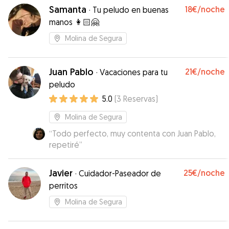
Samanta
18€
/noche
·
Tu peludo en buenas
manos 👩🏻🤗
Molina de Segura
Juan Pablo
21€
/noche
·
Vacaciones para tu
peludo
5.0
(
3
Reservas
)
Molina de Segura
“
Todo perfecto, muy contenta con Juan Pablo,
repetiré
”
Javier
25€
/noche
·
Cuidador-Paseador de
perritos
Molina de Segura