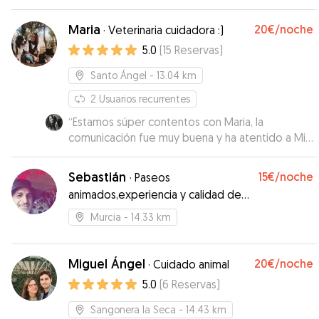
varios días. Desde el primer momento, supe que
Lux estaba en las mejores manos. Guillermo es
Maria
20€
/noche
·
Veterinaria cuidadora :)
increíblemente atento, cariñoso y se nota que
5.0
(
15
Reservas
)
ama a los animales. Me mantuvo informado con
fotos y actualizaciones regulares, lo que me dio
Santo Ángel
- 13.04 km
una tranquilidad enorme. Lux volvió a casa feliz,
sano y claramente bien cuidado. ¡Lo recomiendo
2
Usuarios recurrentes
al 100% a cualquiera que busque un cuidador de
“
Estamos súper contentos con Maria, la
perros excepcional! Sin duda, Guillermo será mi
comunicación fue muy buena y ha atentido a Mila
primera opción la próxima vez que necesite
genial en todo momento! Se nota que sabe
ayuda con Lux.
”
tratar a los border collies. Repetiremos con ella
Sebastián
15€
/noche
·
Paseos
siempre que podamos.
”
animados,experiencia y calidad de
trabajo
Murcia
- 14.33 km
Miguel Ángel
20€
/noche
·
Cuidado animal
5.0
(
6
Reservas
)
Sangonera la Seca
- 14.43 km