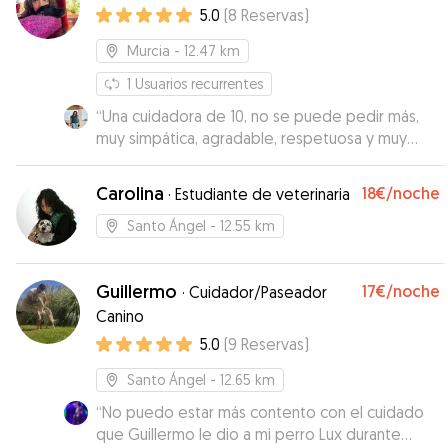
5.0
(
8
Reservas
)
Murcia
- 12.47 km
1
Usuarios recurrentes
“
Una cuidadora de 10, no se puede pedir más,
muy simpática, agradable, respetuosa y muy
cariñosa con los animales, miércoles estaba con
gastroenteritis y estuvo muy atenta,
Carolina
18€
/noche
·
Estudiante de veterinaria
medicándola y cuidándola en todo momento,
dándole sus paseos e informándome de todo.
Santo Ángel
- 12.55 km
Estoy muy contenta y agradecida. Sin duda pasa
a ser mi cuidadora de confianza, no he podido
Guillermo
17€
/noche
encontrar a nadie mejor. Muchas gracias Nazaret
·
Cuidador/Paseador
❤️.
”
Canino
5.0
(
9
Reservas
)
Santo Ángel
- 12.65 km
“
No puedo estar más contento con el cuidado
que Guillermo le dio a mi perro Lux durante