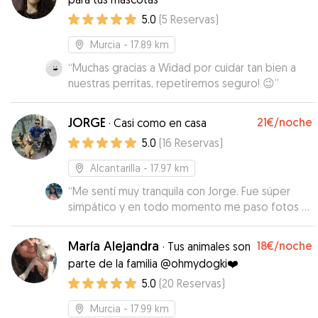
5.0
(
5
Reservas
)
Murcia
- 17.89 km
“
Muchas gracias a Widad por cuidar tan bien a
nuestras perritas, repetiremos seguro! 😉
”
JORGE
21€
/noche
·
Casi como en casa
5.0
(
16
Reservas
)
Alcantarilla
- 17.97 km
“
Me sentí muy tranquila con Jorge. Fue súper
simpático y en todo momento me paso fotos y
vídeos de mi perrita, donde se la veía súper
feliz. Era muy cariñoso con ella!!
”
María Alejandra
18€
/noche
·
Tus animales son
parte de la familia @ohmydogki❤️
5.0
(
20
Reservas
)
Murcia
- 17.99 km