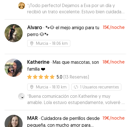
“
¡Todo perfecto! Dejamos a Eva por un día y
recibió un trato excelente. Estuvo bien cuidada,
feliz y tranquila. Sin duda repetiremos. ¡Muchas
gracias, María!
”
Alvaro
15€
/noche
·
🐾🐶 el mejo amigo para tu
perro 🐶🐾
Murcia
- 18.06 km
Katherine
18€
/noche
·
Mas que mascotas, son
familia ❤️
5.0
(
13
Reservas
)
Murcia
- 18.10 km
1
Usuarios recurrentes
“
Buena comunicación con Katherine y muy
amable. Lola estuvo estupendamente, volveré a
dejar a mi perrita de nuevo con ella sin duda.
”
MAR
19€
/noche
·
Cuidadora de perrillos desde
pequeña, con mucho amor para