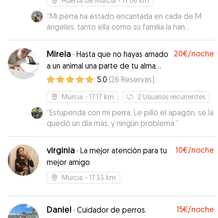
Huerta de Murcia
- 17.06 km
“
Mi perra ha estado encantada en cada de M
ángeles, tanto ella como su familia la han
cuidado súper bien y ha estado muy contenta.
Me ha ido actualizando con fotos y vídeos y la
Mireia
20€
/noche
·
Hasta que no hayas amado
comunicación ha sido genial. Volveremos,
a un animal una parte de tu alma
seguro! Además tiene una casa grande con
sigue dormida
5.0
(
26
Reservas
)
jardín en el que Caqui ha podido relajarse, tomar
el sol... mil gracias!
”
Murcia
- 17.17 km
2
Usuarios recurrentes
“
Estupenda con mi perra. Le pilló el apagón, se la
quedó un día más, y ningún problema.
”
virginia
10€
/noche
·
La mejor atención para tu
mejor amigo
Murcia
- 17.33 km
Daniel
15€
/noche
·
Cuidador de perros.