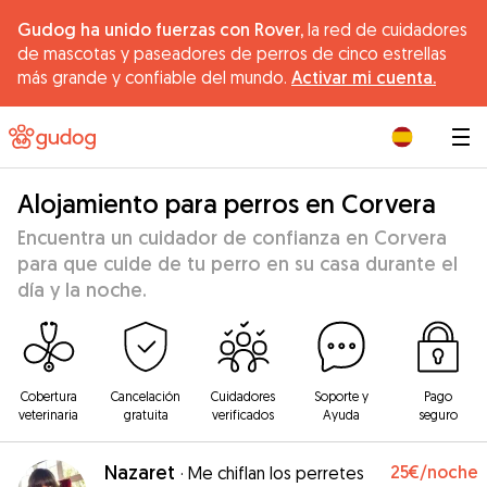
Gudog ha unido fuerzas con Rover,
la red de cuidadores
de mascotas y paseadores de perros de cinco estrellas
más grande y confiable del mundo.
Activar mi cuenta.
|
Alojamiento para perros en Corvera
Encuentra un cuidador de confianza en Corvera
para que cuide de tu perro en su casa durante el
día y la noche.
Cobertura
Cancelación
Cuidadores
Soporte y
Pago
veterinaria
gratuita
verificados
Ayuda
seguro
Nazaret
25€
/noche
·
Me chiflan los perretes