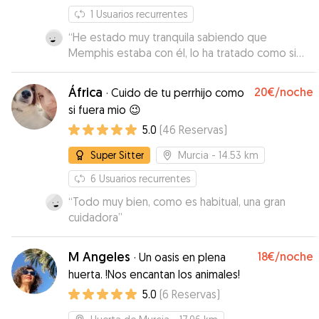
1
Usuarios recurrentes
“
He estado muy tranquila sabiendo que
Memphis estaba con él, lo ha tratado como si
fuera suyo! Gracias 🤩
”
África
20€
/noche
·
Cuido de tu perrhijo como
si fuera mio 😉
5.0
(
46
Reservas
)
Super Sitter
Murcia
- 14.53 km
6
Usuarios recurrentes
“
Todo muy bien, como es habitual, una gran
cuidadora
”
M Angeles
18€
/noche
·
Un oasis en plena
huerta. !Nos encantan los animales!
5.0
(
6
Reservas
)