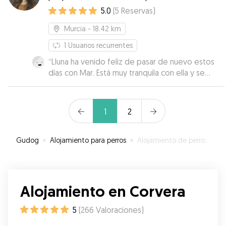
ellos.
5.0
(
5
Reservas
)
Murcia
- 18.42 km
1
Usuarios recurrentes
“
Lluna ha venido feliz de pasar de nuevo estos
días con Mar. Está muy tranquila con ella y se
nota que le gusta su compañía . La verdad es
que yo me quedo súper tranquila cuando se
queda con ella . Me informa y envía fotos todos
1
2
los días y está disponible y con buena
disposición para cualquier consulta o necesidad
que surja . Gracias Mar!!!
”
Gudog
»
Alojamiento para perros
»
Alojamiento de perros en Corvera
Alojamiento en Corvera
5
(
266
Valoraciones
)