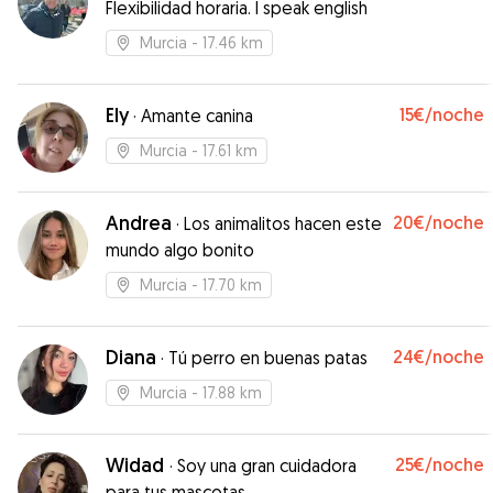
Flexibilidad horaria. I speak english
Murcia
- 17.46 km
Ely
15€
/noche
·
Amante canina
Murcia
- 17.61 km
Andrea
20€
/noche
·
Los animalitos hacen este
mundo algo bonito
Murcia
- 17.70 km
Diana
24€
/noche
·
Tú perro en buenas patas
Murcia
- 17.88 km
Widad
25€
/noche
·
Soy una gran cuidadora
para tus mascotas