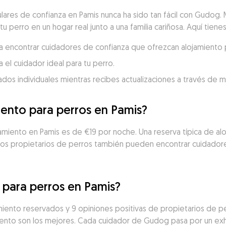
ulares de confianza en Pamis nunca ha sido tan fácil con Gudog.
tu perro en un hogar real junto a una familia cariñosa. Aquí tien
ara encontrar cuidadores de confianza que ofrezcan alojamiento p
 el cuidador ideal para tu perro.
dados individuales mientras recibes actualizaciones a través de 
iento para perros en Pamis?
amiento en Pamis es de €19 por noche. Una reserva típica de al
 los propietarios de perros también pueden encontrar cuidadore
 para perros en Pamis?
iento reservados y 9 opiniones positivas de propietarios de per
nto son los mejores. Cada cuidador de Gudog pasa por un exh