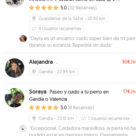
🐶🏠
5.0
(
112
Reservas
)
Guardamar de la Safor
- 20.93 km
9
Usuarios recurrentes
“
Dayra es un encanto, cuidó súper bien de mi perr
durante su estancia. Repetiría sin duda
”
Alejandra
30€
/n
·
.
Gandía
- 22.94 km
Soraya
17€
/n
·
Paseo y cuido a tu perro en
Gandia o Valencia
5.0
(
8
Reservas
)
Gandía
- 23.10 km
1
Usuarios recurrentes
“
Excepcional. Cuidadora maravillosa, la perra no ha
podido estar en mejores manos. Eternamente