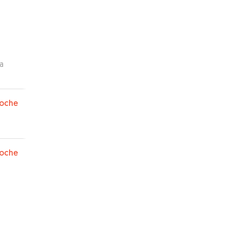
a
oche
oche