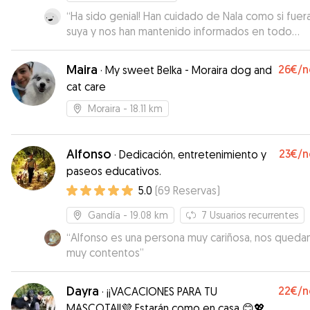
“
Ha sido genial! Han cuidado de Nala como si fuer
suya y nos han mantenido informados en todo
momento. Volveríamos a repetir sin duda!
”
Maira
26€
/n
·
My sweet Belka - Moraira dog and
cat care
Moraira
- 18.11 km
Alfonso
23€
/n
·
Dedicación, entretenimiento y
paseos educativos.
5.0
(
69
Reservas
)
Gandía
- 19.08 km
7
Usuarios recurrentes
“
Alfonso es una persona muy cariñosa, nos qued
muy contentos
”
Dayra
22€
/n
·
¡¡VACACIONES PARA TU
MASCOTA!!💜 Estarán como en casa 😊💖