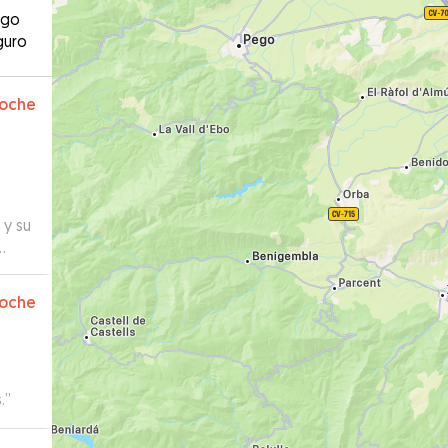
ago
guro
oche
 y su
acto
s
oche
tenía
smo,
.
”
Por