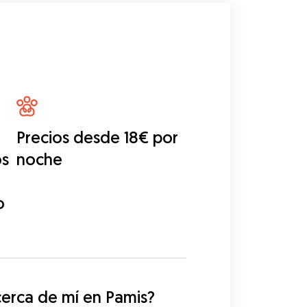
Precios desde 18€ por
os
noche
o
erca de mí en Pamis?