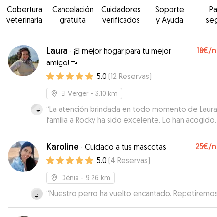
Cobertura
Cancelación
Cuidadores
Soporte
P
veterinaria
gratuita
verificados
y Ayuda
se
Laura
18€
/n
·
¡El mejor hogar para tu mejor
amigo! 🐾
5.0
(
12
Reservas
)
El Verger
- 3.10 km
“
La atención brindada en todo momento de Laura
familia a Rocky ha sido excelente. Lo han acogido
como uno más de su manada. He estado en cont
todos los días con Laura enviándome fotos de su
Karoline
25€
/n
·
Cuidado a tus mascotas
paseos y estada en casa. Lo bueno de todo que 
5.0
(
4
Reservas
)
otros perros y niños que a pesar de mi esceptici
por ser Rocky arisco a los niños, los ha aceptado sin
Dénia
- 9.26 km
ningún problema. La acogida ha sido fenomenal
“
Nuestro perro ha vuelto encantado. Repetiremos
ademas que lo tenian muy consentido je je! Además el
estar en casa es como si estuviese en la nuestra. 
supuesto no dudaré en volvérlo a dejar al ccuidado de