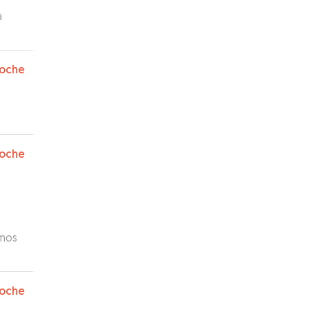
a
oche
oche
amos
oche