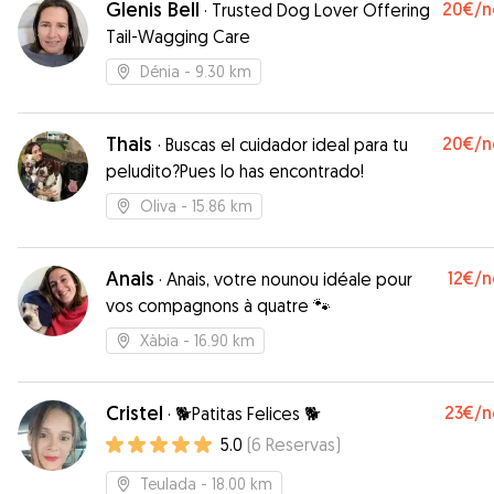
Glenis Bell
20€
/n
·
Trusted Dog Lover Offering
Laura y su familia. Mil gracias a ti y tu familia.
”
Tail-Wagging Care
Dénia
- 9.30 km
Thais
20€
/n
·
Buscas el cuidador ideal para tu
peludito?Pues lo has encontrado!
Oliva
- 15.86 km
Anais
12€
/n
·
Anais, votre nounou idéale pour
vos compagnons à quatre 🐾
Xàbia
- 16.90 km
Cristel
23€
/n
·
🐕Patitas Felices 🐕
5.0
(
6
Reservas
)
Teulada
- 18.00 km