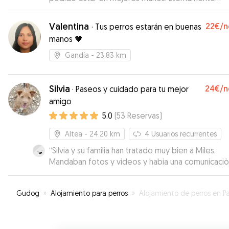
agradecidos.
”
Valentina
22€
/n
·
Tus perros estarán en buenas
manos 🧡
Gandía
- 23.83 km
Silvia
24€
/n
·
Paseos y cuidado para tu mejor
amigo
5.0
(
53
Reservas
)
Altea
- 24.20 km
4
Usuarios recurrentes
“
Silvia y su familia han tratado muy bien a Miles.
Mandaban fotos y videos y habia una comunicaci
muy buena! Muchs gracias:)
”
Gudog
»
Alojamiento para perros
»
Alojamiento de perros en Pami