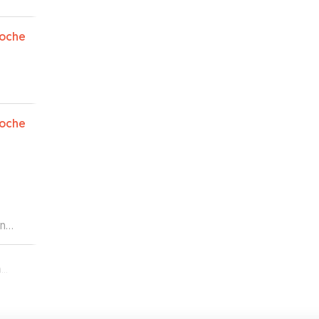
oche
oche
òn
s