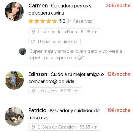
Carmen
20€
/noche
·
Cuidadora perros y
peluquera canina
5.0
(
14
Reservas
)
Castellón de la Plana
- 51.28 km
1
Usuarios recurrentes
“
Super maja y amable, buen trato y volveré a
repetir para la próxima 😊
”
Edinson
12€
/noche
·
Cuido a tu mejor amigo o
compañero@ de vida
Les Useres
- 52.78 km
Patricio
19€
/noche
·
Paseador y cuidador de
mascotas.
El Grao de Castellón
- 53.55 km