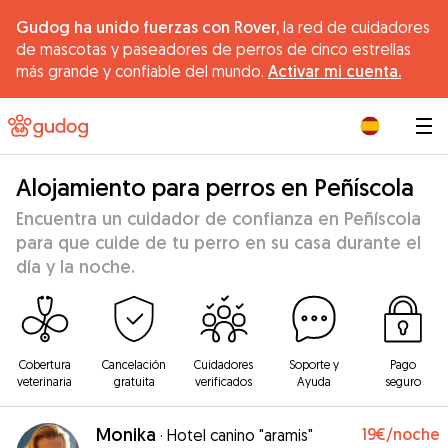
Gudog ha unido fuerzas con Rover,
la red de cuidadores
de mascotas y paseadores de perros de cinco estrellas
más grande y confiable del mundo.
Activar mi cuenta.
|
Alojamiento para perros en Peñíscola
Encuentra un cuidador de confianza en Peñíscola
para que cuide de tu perro en su casa durante el
día y la noche.
Cobertura
Cancelación
Cuidadores
Soporte y
Pago
veterinaria
gratuita
verificados
Ayuda
seguro
Monika
19€
/noche
·
Hotel canino "aramis"