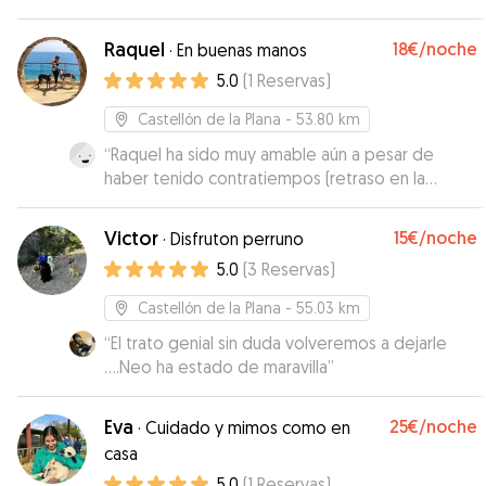
Raquel
18€
/noche
·
En buenas manos
5.0
(
1
Reservas
)
Castellón de la Plana
- 53.80 km
“
Raquel ha sido muy amable aún a pesar de
haber tenido contratiempos (retraso en la
entrega) Loki se quedó de maravilla, disfrutó
mucho y nosotros hemos estado tranquilísimos.
Victor
15€
/noche
·
Disfruton perruno
Sin duda para repetir y súper recomendable. Sus
5.0
(
3
Reservas
)
dos peludos son preciosos y muy simpáticos.
”
Castellón de la Plana
- 55.03 km
“
El trato genial sin duda volveremos a dejarle
....Neo ha estado de maravilla
”
Eva
25€
/noche
·
Cuidado y mimos como en
casa
5.0
(
1
Reservas
)