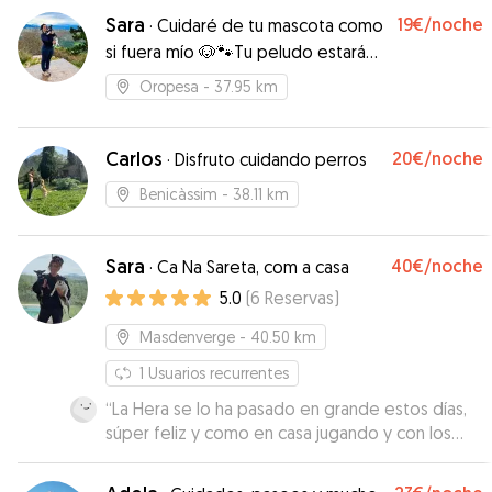
con ella.
”
Sara
19€
/noche
·
Cuidaré de tu mascota como
si fuera mío 🐶🐾Tu peludo estará
más agusto que un arbusto 😁
Oropesa
- 37.95 km
Carlos
20€
/noche
·
Disfruto cuidando perros
Benicàssim
- 38.11 km
Sara
40€
/noche
·
Ca Na Sareta, com a casa
5.0
(
6
Reservas
)
Masdenverge
- 40.50 km
1
Usuarios recurrentes
“
La Hera se lo ha pasado en grande estos días,
súper feliz y como en casa jugando y con los
paseos. Unos cuidadores encantadores que se
nota que son amantes de los animales.