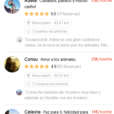
Adela
23€
/noche
·
Cuidados, paseos y mucho
Repetiremos siempre que podamos!
”
cariño!
5.0
(
13
Reservas
)
Benicàssim
- 43.67 km
1
Usuarios recurrentes
“
Excepcional, Adela es una gran cuidadora
canina. Se le nota el amor por los animales. Mis
perros la adoran.
”
Consu
25€
/noche
·
Amor a los animales.
4.9
(
55
Reservas
)
Benicàssim
- 45.53 km
2
Usuarios recurrentes
“
Consu ha cuidado de mi perro muy bien y
además es flexible con los horarios.
Recomendable
”
Celeste
14€
/noche
·
Paz para ti, felicidad para