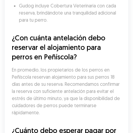
Gudog incluye Cobertura Veterinaria con cada 
reserva, brindándote una tranquilidad adicional 
para tu perro.
¿Con cuánta antelación debo 
reservar el alojamiento para 
perros en Peñíscola?
En promedio, los propietarios de los perros en 
Peñíscola reservan alojamiento para sus perros 18 
días antes de su reserva. Recomendamos confirmar 
la reserva con suficiente antelación para evitar el 
estrés de último minuto, ya que la disponibilidad de 
cuidadores de perros puede terminarse 
rápidamente.
¿Cuánto debo esperar pagar por 