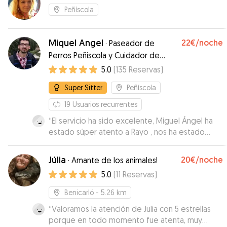
Peñíscola
Miquel Angel
22€
/noche
·
Paseador de
Perros Peñiscola y Cuidador de
Mascotas y adiestramiento básico.
5.0
(
135
Reservas
)
Super Sitter
Peñíscola
19
Usuarios recurrentes
“
El servicio ha sido excelente, Miguel Ángel ha
estado súper atento a Rayo , nos ha estado
mandado fotos y vídeos en todo momento ,
explicándonos como el día a día con el ... Ojalá
Júlia
20€
/noche
·
Amante de los animales!
hubiera más personas como el , siempre servicial
5.0
(
11
Reservas
)
.. lo recomiendo 100x100
”
Benicarló
- 5.26 km
“
Valoramos la atención de Julia con 5 estrellas
porque en todo momento fue atenta, muy