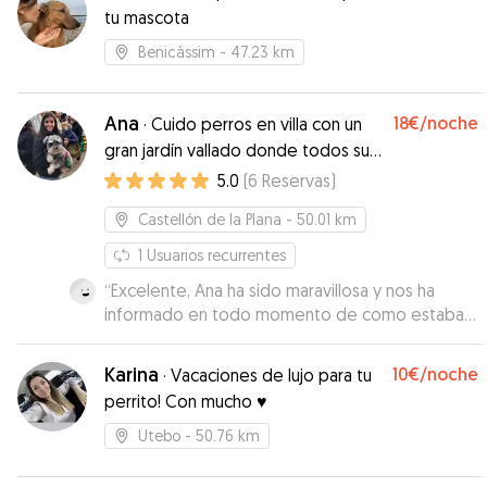
tu mascota
Benicàssim
- 47.23 km
Ana
18€
/noche
·
Cuido perros en villa con un
gran jardín vallado donde todos sus
sueños se harán realidad
5.0
(
6
Reservas
)
Castellón de la Plana
- 50.01 km
1
Usuarios recurrentes
“
Excelente, Ana ha sido maravillosa y nos ha
informado en todo momento de como estaba
chica!
”
Karina
10€
/noche
·
Vacaciones de lujo para tu
perrito! Con mucho ♥️
Utebo
- 50.76 km