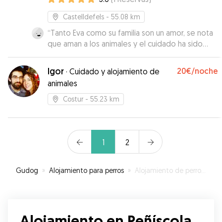
Castelldefels
- 55.08 km
“
Tanto Eva como su familia son un amor, se nota
que aman a los animales y el cuidado ha sido
como a uno más de la familia. Es mi sitio de
confianza para las futuras ocasiones en las que
Igor
20€
/noche
·
Cuidado y alojamiento de
necesite dejar a Togo sabiendo que estará en
animales
buenas manos y disfrutará del espacio de su
casa y amplio jardín junto con la compañía de
Costur
- 55.23 km
Mel que es su perrita que es también un amor.
No le doy más estrellas porque no se puede,
pero la experiencia ha sido de 10!!
”
1
2
Gudog
»
Alojamiento para perros
»
Alojamiento de perros en Peñíscola
Alojamiento en Peñíscola