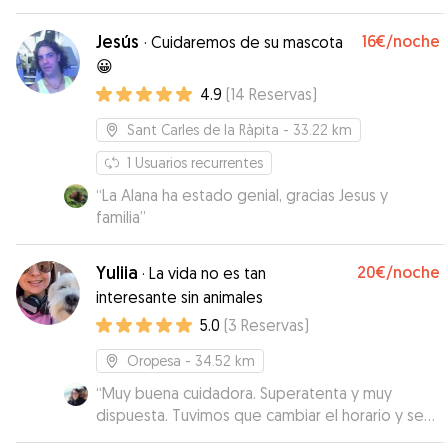
simpatica y nos ofreció todo tipo detalles.
Durante la estancia todo fuerón atenciones para
Jesús
16€
/noche
·
Cuidaremos de su mascota
la perrita y enviando información continuamente.
😀
Desde luego es para repetir. Sin ningúna duda…
4.9
(
14
Reservas
)
Gracias!! 👏🤗
”
Sant Carles de la Ràpita
- 33.22 km
1
Usuarios recurrentes
“
La Alana ha estado genial, gracias Jesus y
familia
”
Yuliia
20€
/noche
·
La vida no es tan
interesante sin animales
5.0
(
3
Reservas
)
Oropesa
- 34.52 km
“
Muy buena cuidadora. Superatenta y muy
dispuesta. Tuvimos que cambiar el horario y se
adapto perfectamente. Pecas estuvo muy bien