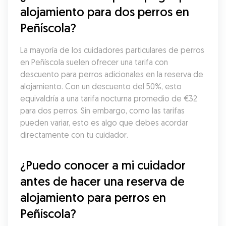
alojamiento para dos perros en 
Peñíscola?
La mayoría de los cuidadores particulares de perros 
en Peñíscola suelen ofrecer una tarifa con 
descuento para perros adicionales en la reserva de 
alojamiento. Con un descuento del 50%, esto 
equivaldría a una tarifa nocturna promedio de €32 
para dos perros. Sin embargo, como las tarifas 
pueden variar, esto es algo que debes acordar 
directamente con tu cuidador.
¿Puedo conocer a mi cuidador 
antes de hacer una reserva de 
alojamiento para perros en 
Peñíscola?