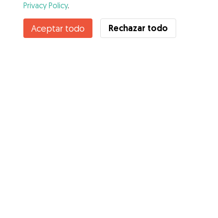
Privacy Policy
.
Rechazar todo
Aceptar todo
Servicios
Cómo funciona
Sobre Gudog
Opiniones
Cobertura Veterinaria
Consejos para dueños de perros
Consejos para cuidadores
Hazte cuidador