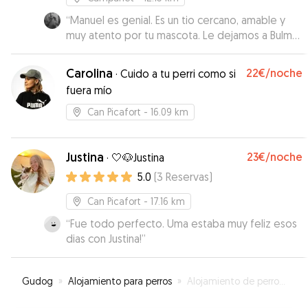
“
Manuel es genial. Es un tio cercano, amable y
muy atento por tu mascota. Le dejamos a Bulma
una semana y consiguió que nuestra perrita, que
a veces es un poco nerviosa y reacia con otros
Carolina
22€
/noche
·
Cuido a tu perri como si
perros, estuviera muy agusto estando con varios
fuera mío
perretes que no conocía de nada. Nos mantuvo
informados en todo momento, mandándonos
Can Picafort
- 16.09 km
fotos y vídeos tanto de la estancia en su casa
como de los paseos. Se le nota el cariño que
tiene a los perretes y la buena mano que tiene
Justina
23€
/noche
·
🤍🐶Justina
para que se sientan a gusto. ¡Volveremos a
5.0
(
3
Reservas
)
repetir sin lugar a dudas, un crack! ✨😀
”
Can Picafort
- 17.16 km
“
Fue todo perfecto. Uma estaba muy feliz esos
dias con Justina!
”
Gudog
»
Alojamiento para perros
»
Alojamiento de perros en Pollença