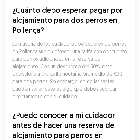
¿Cuánto debo esperar pagar por 
alojamiento para dos perros en 
Pollença?
La mayoría de los cuidadores particulares de perros 
en Pollença suelen ofrecer una tarifa con descuento 
para perros adicionales en la reserva de 
alojamiento. Con un descuento del 50%, esto 
equivaldría a una tarifa nocturna promedio de €33 
para dos perros. Sin embargo, como las tarifas 
pueden variar, esto es algo que debes acordar 
directamente con tu cuidador.
¿Puedo conocer a mi cuidador 
antes de hacer una reserva de 
alojamiento para perros en 