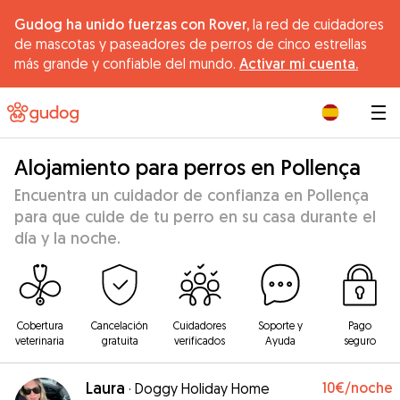
Gudog ha unido fuerzas con Rover,
la red de cuidadores
de mascotas y paseadores de perros de cinco estrellas
más grande y confiable del mundo.
Activar mi cuenta.
|
Alojamiento para perros en Pollença
Encuentra un cuidador de confianza en Pollença
para que cuide de tu perro en su casa durante el
día y la noche.
Cobertura
Cancelación
Cuidadores
Soporte y
Pago
veterinaria
gratuita
verificados
Ayuda
seguro
Laura
10€
/noche
·
Doggy Holiday Home