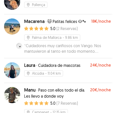
Pollença
Macarena
18€
/noche
·
🐱 Patitas felices 🐶🐾
5.0
(
2
Reservas
)
Palma de Mallorca
- 9.86 km
“
Cuidadores muy cariñosos con Vango. Nos
mantuvieron al tanto en todo momento.
Repetiremos!
”
Laura
24€
/noche
·
Cuidadora de mascotas
Alcúdia
- 11.04 km
Manu
20€
/noche
·
Paso con ellos todo el día.
Les llevo a donde voy
5.0
(
7
Reservas
)
Campanet
- 12.15 km