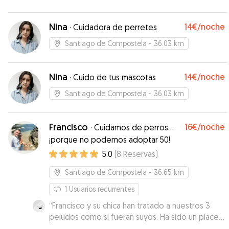
Nina
14€
/noche
·
Cuidadora de perretes
Santiago de Compostela
- 36.03 km
Nina
14€
/noche
·
Cuido de tus mascotas
Santiago de Compostela
- 36.03 km
Francisco
16€
/noche
·
Cuidamos de perros…
¡porque no podemos adoptar 50!
5.0
(
8
Reservas
)
Santiago de Compostela
- 36.65 km
1
Usuarios recurrentes
“
Francisco y su chica han tratado a nuestros 3
peludos como si fueran suyos. Ha sido un placer
tenerlos de cuidadores. Millones de gracias!!!
”