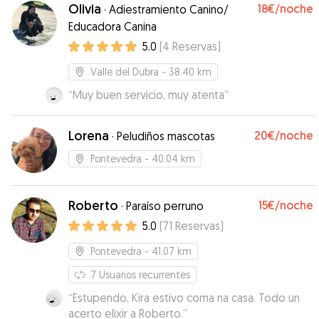
Los recomendamos al 100%. Repetiremos!
”
Olivia
18€
/noche
·
Adiestramiento Canino/
Educadora Canina
5.0
(
4
Reservas
)
Valle del Dubra
- 38.40 km
“
Muy buen servicio, muy atenta
”
Lorena
20€
/noche
·
Peludiños mascotas
Pontevedra
- 40.04 km
Roberto
15€
/noche
·
Paraíso perruno
5.0
(
71
Reservas
)
Pontevedra
- 41.07 km
7
Usuarios recurrentes
“
Estupendo, Kira estivo coma na casa. Todo un
acerto elixir a Roberto.
”