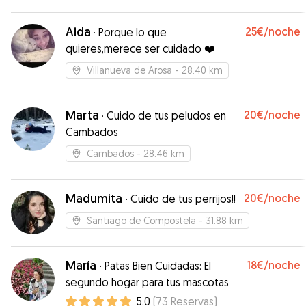
Aida
25€
/noche
·
Porque lo que
quieres,merece ser cuidado ❤️
Villanueva de Arosa
- 28.40 km
Marta
20€
/noche
·
Cuido de tus peludos en
Cambados
Cambados
- 28.46 km
Madumita
20€
/noche
·
Cuido de tus perrijos!!
Santiago de Compostela
- 31.88 km
María
18€
/noche
·
Patas Bien Cuidadas: El
segundo hogar para tus mascotas
5.0
(
73
Reservas
)