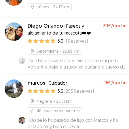
Liñares
- 24.17 km
Diego Orlando
30€
/noche
·
Paseos y
alojamiento de tu mascota❤️❤️
5.0
(
1
Reservas
)
Bertamiráns
- 26.89 km
“
Un chico encantador y cariñoso con mi perro
Volveré a dejarle a rusky sin dudarlo si vuelvo de
viaje Super contenta con el servicio
”
marcos
16€
/noche
·
Cuidador
5.0
(
293
Reservas
)
Negreira
- 27.01 km
48
Usuarios recurrentes
“
Lilo se lo ha pasado de lujo con Marcos y ha
estado muy bien cuidada.
”