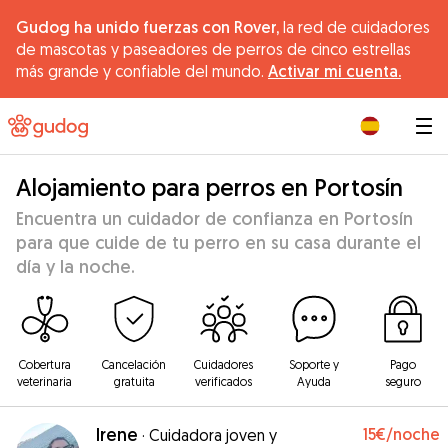
Gudog ha unido fuerzas con Rover,
la red de cuidadores
de mascotas y paseadores de perros de cinco estrellas
más grande y confiable del mundo.
Activar mi cuenta.
|
Alojamiento para perros en Portosín
Encuentra un cuidador de confianza en Portosín
para que cuide de tu perro en su casa durante el
día y la noche.
Cobertura
Cancelación
Cuidadores
Soporte y
Pago
veterinaria
gratuita
verificados
Ayuda
seguro
Irene
15€
/noche
·
Cuidadora joven y