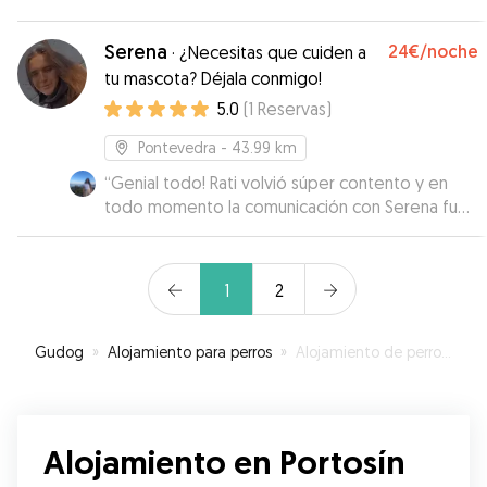
Serena
24€
/noche
·
¿Necesitas que cuiden a
tu mascota? Déjala conmigo!
5.0
(
1
Reservas
)
Pontevedra
- 43.99 km
“
Genial todo! Rati volvió súper contento y en
todo momento la comunicación con Serena fue
de 10.
”
1
2
Gudog
»
Alojamiento para perros
»
Alojamiento de perros en Portosín
Alojamiento en Portosín