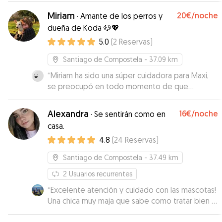
Miriam
20€
/noche
·
Amante de los perros y
dueña de Koda 🐶💖
5.0
(
2
Reservas
)
Santiago de Compostela
- 37.09 km
“
Miriam ha sido una súper cuidadora para Maxi,
se preocupó en todo momento de que
estuviese bien, tanto en los paseos como en
casa. Muy responsable y cariñosa. Muchas
Alexandra
16€
/noche
·
Se sentirán como en
gracias!
”
casa.
4.8
(
24
Reservas
)
Santiago de Compostela
- 37.49 km
2
Usuarios recurrentes
“
Excelente atención y cuidado con las mascotas!
Una chica muy maja que sabe como tratar bien a
los animales! No podemos estar más contentos,