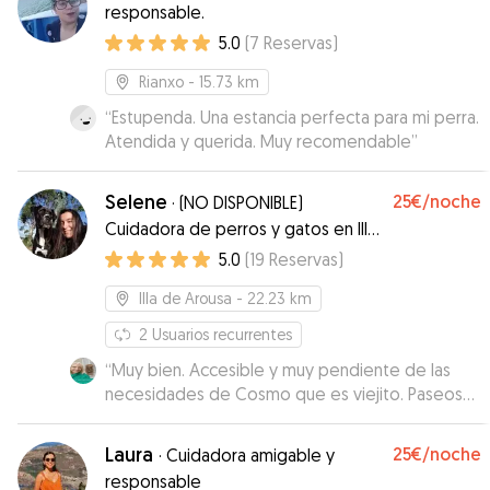
responsable.
5.0
(
7
Reservas
)
Rianxo
- 15.73 km
“
Estupenda. Una estancia perfecta para mi perra.
Atendida y querida. Muy recomendable
”
Selene
25€
/noche
·
(NO DISPONIBLE)
Cuidadora de perros y gatos en Illa
de Arousa
5.0
(
19
Reservas
)
Illa de Arousa
- 22.23 km
2
Usuarios recurrentes
“
Muy bien. Accesible y muy pendiente de las
necesidades de Cosmo que es viejito. Paseos
cortos y mucho cariño. Muy contenta
”
Laura
25€
/noche
·
Cuidadora amigable y
responsable