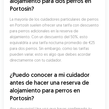
alojamiento para dos perros en 
Portosín?
La mayoría de los cuidadores particulares de perros 
en Portosín suelen ofrecer una tarifa con descuento 
para perros adicionales en la reserva de 
alojamiento. Con un descuento del 50%, esto 
equivaldría a una tarifa nocturna promedio de €25 
para dos perros. Sin embargo, como las tarifas 
pueden variar, esto es algo que debes acordar 
directamente con tu cuidador.
¿Puedo conocer a mi cuidador 
antes de hacer una reserva de 
alojamiento para perros en 
Portosín?
¡Por supuesto! Una vez que hayas confirmado tu 