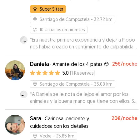
Super Sitter
Santiago de Compostela
- 32.72 km
10
Usuarios recurrentes
“
Era nuestra primera experiencia y dejar a Pippo
nos había creado un sentimiento de culpabilidad
y abandono muy grande, pero con las fotos y
vídeos que íbamos recibiendo nos sentíamos
Daniela
25€
/noche
·
Amante de los 4 patas 😍
cada vez más tranquilos. Cuando lo recogimos y
5.0
(
1
Reservas
)
conocimos a Maria nos dimos cuenta de lo a
gusto que había estado y lo bien cuidado.
Santiago de Compostela
- 35.08 km
También gracias a su marido que nos recibió y
“
A Daniela se le nota de lejos el amor por los
acompañó muy amablemente. Desde luego que
animales y la buena mano que tiene con ellos. Sin
en caso de necesitarlo, repetiremos con ellos.
dudarlo, contaré con ella en futuras ocasiones.
”
Gracias por todo
”
Sara
20€
/noche
·
Cariñosa, paciente y
cuidadosa con los detalles
Vedra
- 35.85 km