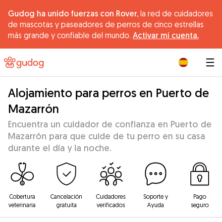
Gudog ha unido fuerzas con Rover,
la red de cuidadores
de mascotas y paseadores de perros de cinco estrellas
más grande y confiable del mundo.
Activar mi cuenta.
|
Alojamiento para perros en Puerto de
Mazarrón
Encuentra un cuidador de confianza en Puerto de
Mazarrón para que cuide de tu perro en su casa
durante el día y la noche.
Cobertura
Cancelación
Cuidadores
Soporte y
Pago
veterinaria
gratuita
verificados
Ayuda
seguro