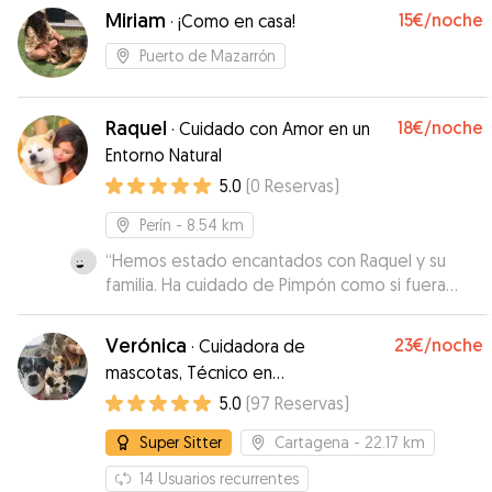
Miriam
15€
/noche
·
¡Como en casa!
Puerto de Mazarrón
Raquel
18€
/noche
·
Cuidado con Amor en un
Entorno Natural
5.0
(
0
Reservas
)
Perín
- 8.54 km
“
Hemos estado encantados con Raquel y su
familia. Ha cuidado de Pimpón como si fuera
suyo y nos ha ido informando muy a menudo. Él
ha estado súper a gusto y feliz. Repetiremos 🥰
”
Verónica
23€
/noche
·
Cuidadora de
mascotas, Técnico en
Intervenciones Asistidas por Perros
5.0
(
97
Reservas
)
Super Sitter
Cartagena
- 22.17 km
14
Usuarios recurrentes