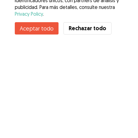
identificadores únicos, con partners de análisis y
publicidad. Para más detalles, consulte nuestra
Privacy Policy
.
Rechazar todo
Aceptar todo
Servicios
Cómo funciona
Sobre Gudog
Opiniones
Cobertura Veterinaria
Consejos para dueños de perros
Consejos para cuidadores