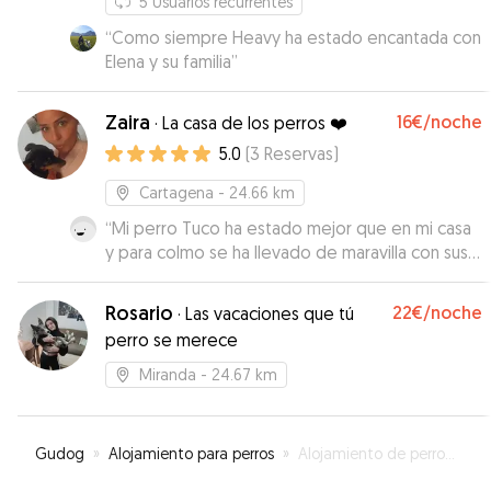
5
Usuarios recurrentes
“
Como siempre Heavy ha estado encantada con
Elena y su familia
”
Zaira
16€
/noche
·
La casa de los perros ❤️
5.0
(
3
Reservas
)
Cartagena
- 24.66 km
“
Mi perro Tuco ha estado mejor que en mi casa
y para colmo se ha llevado de maravilla con sus
perritas, la pena es que no haya más estrellas
para valorar porque se las ponía a Zaira. La
Rosario
22€
/noche
·
Las vacaciones que tú
recomiendo totalmente y seguro que repito.
”
perro se merece
Miranda
- 24.67 km
Gudog
»
Alojamiento para perros
»
Alojamiento de perros en Puerto de Mazarrón