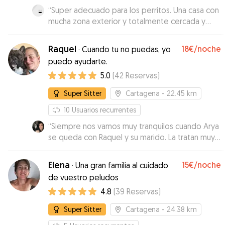
“
Super adecuado para los perritos. Una casa con
mucha zona exterior y totalmente cercada y
Veronica transmite mucha tranquilidad. Dejamos
a nuestra perrita completamente convencidos
Raquel
18€
/noche
·
Cuando tu no puedas, yo
de que estaría muy bien cuidada
”
puedo ayudarte.
5.0
(
42
Reservas
)
Super Sitter
Cartagena
- 22.45 km
10
Usuarios recurrentes
“
Siempre nos vamos muy tranquilos cuando Arya
se queda con Raquel y su marido. La tratan muy
bien, la miman un montón y por eso ella se
queda muy feliz y a gusto con ellos.
”
Elena
15€
/noche
·
Una gran familia al cuidado
de vuestro peludos
4.8
(
39
Reservas
)
Super Sitter
Cartagena
- 24.38 km