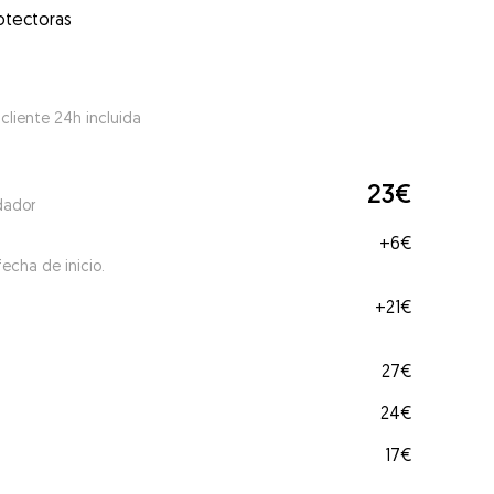
otectoras
 cliente 24h incluida
23€
dador
+
6€
echa de inicio.
+
21€
27€
24€
17€