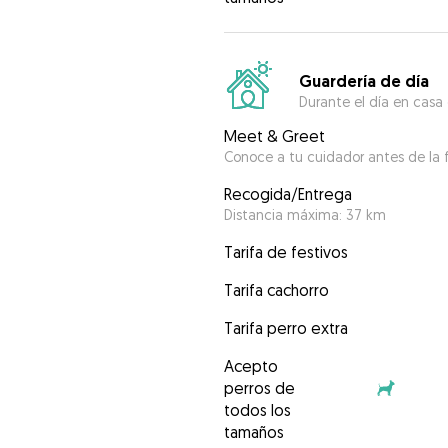
Guardería de día
Durante el día en casa
Meet & Greet
Conoce a tu cuidador antes de la f
Recogida/Entrega
Distancia máxima: 37 km
Tarifa de festivos
Tarifa cachorro
Tarifa perro extra
Acepto
perros de
todos los
tamaños