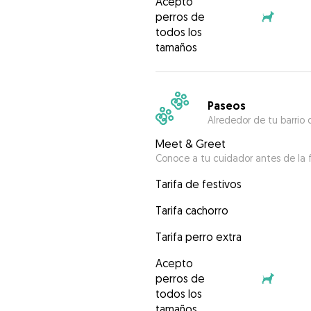
Acepto
perros de
todos los
tamaños
Paseos
Alrededor de tu barrio 
Meet & Greet
Conoce a tu cuidador antes de la f
Tarifa de festivos
Tarifa cachorro
Tarifa perro extra
Acepto
perros de
todos los
tamaños