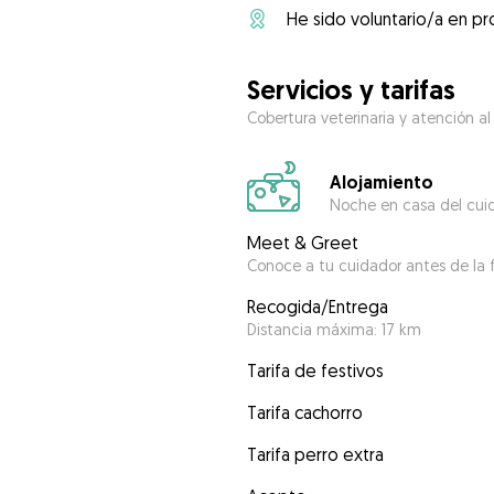
He sido voluntario/a en pr
Servicios y tarifas
Cobertura veterinaria y atención al
Alojamiento
Noche en casa del cui
Meet & Greet
Conoce a tu cuidador antes de la f
Recogida/Entrega
Distancia máxima: 17 km
Tarifa de festivos
Tarifa cachorro
Tarifa perro extra