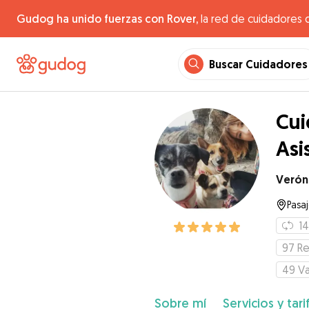
Gudog ha unido fuerzas con Rover,
la red de cuidadores 
Buscar Cuidadores
Cui
Asi
Verón
Pasa
14
97
Re
49
Va
Sobre mí
Servicios y tari