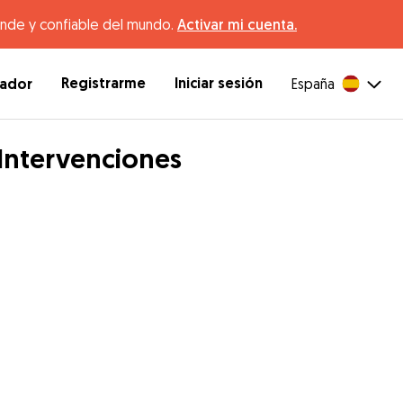
ande y confiable del mundo.
Activar mi cuenta.
Registrarme
Iniciar sesión
dador
España
Intervenciones