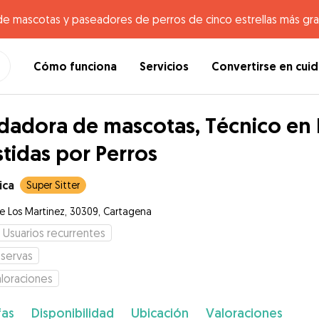
de mascotas y paseadores de perros de cinco estrellas más gr
Cómo funciona
Servicios
Convertirse en cui
dadora de mascotas, Técnico en 
stidas por Perros
ica
Super Sitter
je Los Martinez, 30309, Cartagena
Usuarios recurrentes
servas
loraciones
fas
Disponibilidad
Ubicación
Valoraciones