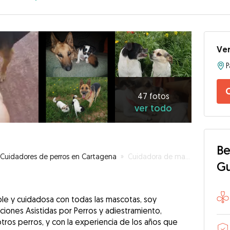
Ver
47
fotos
ver
47 fotos
ver todo
todo
Be
Cuidadores de perros en Cartagena
»
Cuidadora de mascotas, Técnico en Intervenciones Asistidas por Perros
G
e y cuidadosa con todas las mascotas, soy
iones Asistidas por Perros y adiestramiento,
otros perros, y con la experiencia de los años que