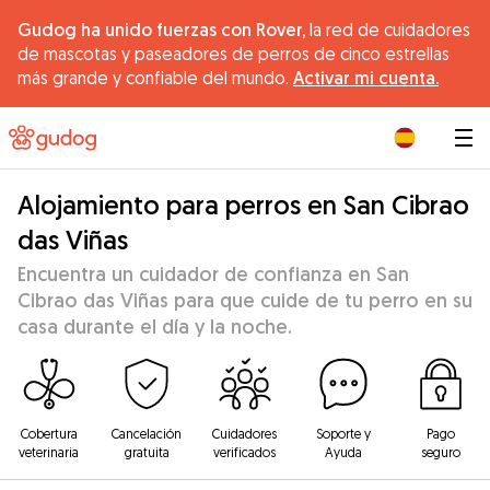
Gudog ha unido fuerzas con Rover,
la red de cuidadores
de mascotas y paseadores de perros de cinco estrellas
más grande y confiable del mundo.
Activar mi cuenta.
|
Alojamiento para perros en San Cibrao
das Viñas
Encuentra un cuidador de confianza en San
Cibrao das Viñas para que cuide de tu perro en su
casa durante el día y la noche.
Cobertura
Cancelación
Cuidadores
Soporte y
Pago
veterinaria
gratuita
verificados
Ayuda
seguro