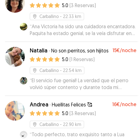
5.0
(
3
Reservas
)
Carballino
- 22.33 km
“
Ana Victoria ha sido una cuidadora encantadora.
Paquita ha estado genial, se la veía disfrutar en
las fotos que me iba mandando. Muchas
gracias!!
”
Natalia
15€
/noche
·
No son perritos, son hijitos
5.0
(
1
Reservas
)
Carballino
- 22.54 km
“
El servicio fue genial! La verdad que el perro
volvió súper contento y durante toda mi
estancia fuera Natalia me envío fotos y vídeos.
Repetiré sin duda 💙💙💙
”
Andrea
16€
/noche
·
Huellitas Felices 🥰
5.0
(
3
Reservas
)
Carballino
- 22.90 km
“
Todo perfecto, trato exquisito tanto a Lua