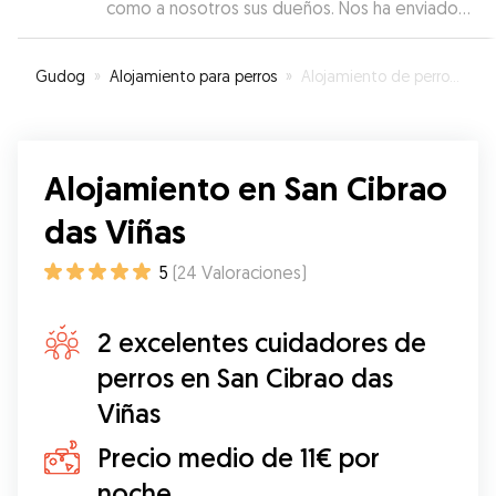
como a nosotros sus dueños. Nos ha enviado
información y fotos diariamente. Lua estuvo
como en casa, muy cuidada y con mucho cariño.
Gudog
»
Alojamiento para perros
»
Alojamiento de perros en San Cibrao das Viñas
Estamos muy contentos y agradecidos
”
Alojamiento en San Cibrao
das Viñas
5
(
24
Valoraciones
)
2 excelentes cuidadores de
perros en San Cibrao das
Viñas
Precio medio de 11€ por
noche