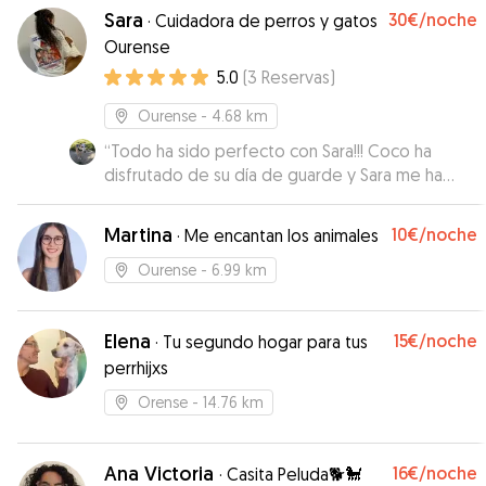
Sara
30€
/noche
·
Cuidadora de perros y gatos
Ourense
5.0
(
3
Reservas
)
Ourense
- 4.68 km
“
Todo ha sido perfecto con Sara!!! Coco ha
disfrutado de su día de guarde y Sara me ha
mantenido informado en todo momento.
”
Martina
10€
/noche
·
Me encantan los animales
Ourense
- 6.99 km
Elena
15€
/noche
·
Tu segundo hogar para tus
perrhijxs
Orense
- 14.76 km
Ana Victoria
16€
/noche
·
Casita Peluda🐕🐩