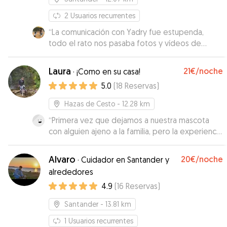
2
Usuarios recurrentes
“
La comunicación con Yadry fue estupenda,
todo el rato nos pasaba fotos y vídeos de
Weasley y se le veía muy bien. Si algún día
vuelvo a necesitar que alguien se quede con él,
Laura
21€
/noche
·
¡Como en su casa!
no dudaría en volver a escribirles a ella y a su
5.0
(
18
Reservas
)
pareja 😊
”
Hazas de Cesto
- 12.28 km
“
Primera vez que dejamos a nuestra mascota
con alguien ajeno a la familia, pero la experiencia
no puede ser más positiva. Laura fue muy
amable y atenta en respondernos siempre que
Alvaro
20€
/noche
·
Cuidador en Santander y
le escribimos, además de mandarnos divertidos
alrededores
documentos gráficos de la estancia. Creo que
4.9
(
16
Reservas
)
Ringo se lo pasó muy bien, así que seguro que
repetiremos. ¡Gracias Laura!.
”
Santander
- 13.81 km
1
Usuarios recurrentes