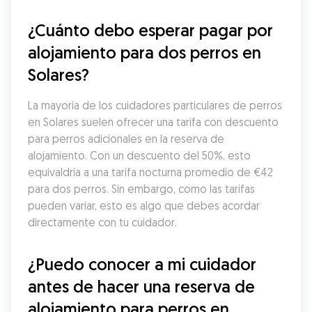
¿Cuánto debo esperar pagar por 
alojamiento para dos perros en 
Solares?
La mayoría de los cuidadores particulares de perros 
en Solares suelen ofrecer una tarifa con descuento 
para perros adicionales en la reserva de 
alojamiento. Con un descuento del 50%, esto 
equivaldría a una tarifa nocturna promedio de €42 
para dos perros. Sin embargo, como las tarifas 
pueden variar, esto es algo que debes acordar 
directamente con tu cuidador.
¿Puedo conocer a mi cuidador 
antes de hacer una reserva de 
alojamiento para perros en 