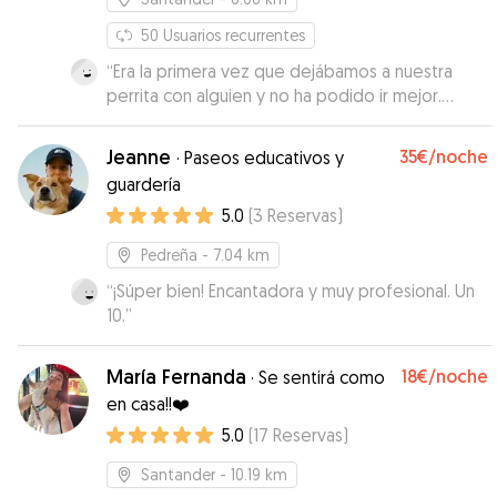
50
Usuarios recurrentes
“
Era la primera vez que dejábamos a nuestra
perrita con alguien y no ha podido ir mejor.
Desde el minuto uno con Ruth han sido todo
facilidades, es súper flexible en horarios,
Jeanne
35€
/noche
·
Paseos educativos y
transparente y nos mantuvo informados en todo
guardería
momento. Nuestra perra no ha podido estar en
5.0
(
3
Reservas
)
mejores manos. Mil gracias de nuevo,
repetiremos sin dudarlo!
”
Pedreña
- 7.04 km
“
¡Súper bien! Encantadora y muy profesional. Un
10.
”
María Fernanda
18€
/noche
·
Se sentirá como
en casa!!❤️
5.0
(
17
Reservas
)
Santander
- 10.19 km