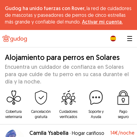
Gudog ha unido fuerzas con Rover,
la red de cuidadores
de mascotas y paseadores de perros de cinco estrellas
más grande y confiable del mundo.
Activar mi cuenta.
|
Alojamiento para perros en Solares
Encuentra un cuidador de confianza en Solares
para que cuide de tu perro en su casa durante el
día y la noche.
Cobertura
Cancelación
Cuidadores
Soporte y
Pago
veterinaria
gratuita
verificados
Ayuda
seguro
Camila Ysabella
14€
/noche
·
Hogar cariñoso