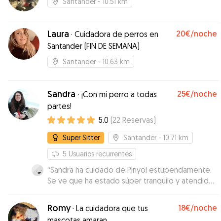
Santander
- 10.51 km
Laura
20€
/noche
·
Cuidadora de perros en
Santander (FIN DE SEMANA)
Santander
- 10.63 km
Sandra
25€
/noche
·
¡Con mi perro a todas
partes!
5.0
(
22
Reservas
)
Super Sitter
Santander
- 10.71 km
5
Usuarios recurrentes
“
Sandra ha cuidado de Pinyol estupendamente.
Se ve que ha estado súper tranquilo y atendido.
Durante todo el tiempo nos ha mandado fotos y
se le veia disfrutando. Gracias!!
”
Romy
18€
/noche
·
La cuidadora que tus
mascotas amaran.