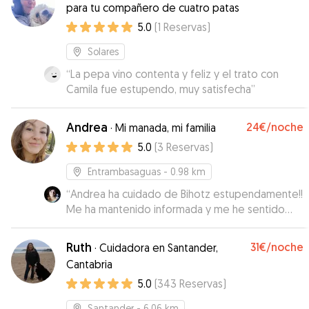
para tu compañero de cuatro patas
5.0
(
1
Reservas
)
Solares
“
La pepa vino contenta y feliz y el trato con
Camila fue estupendo, muy satisfecha
”
Andrea
24€
/noche
·
Mi manada, mi familia
5.0
(
3
Reservas
)
Entrambasaguas
- 0.98 km
“
Andrea ha cuidado de Bihotz estupendamente!!
Me ha mantenido informada y me he sentido
muy agusto con ella, y lo más importante es que
Bihotz ha estado como en casa. Repetiré!!
”
Ruth
31€
/noche
·
Cuidadora en Santander,
Cantabria
5.0
(
343
Reservas
)
Santander
- 6.06 km