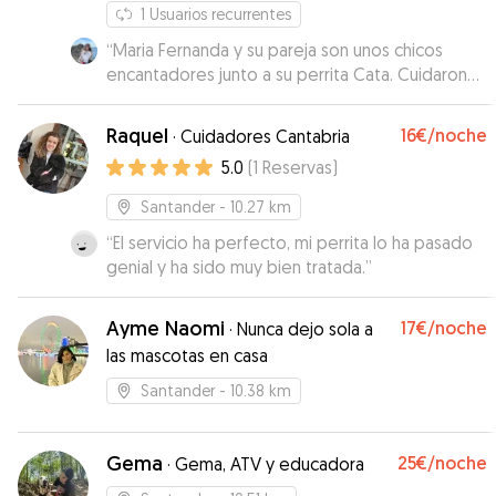
1
Usuarios recurrentes
“
Maria Fernanda y su pareja son unos chicos
encantadores junto a su perrita Cata. Cuidaron
de Lola estupendamente, jugaron con ella, se
preocuparon de la alimentación de Lola porque
Raquel
16€
/noche
·
Cuidadores Cantabria
la cuesta bastante fuera de casa comer y
5.0
(
1
Reservas
)
además me facilitaron bastante tanto llevar a
Lola como recogerla. Sin duda para repetir.
”
Santander
- 10.27 km
“
El servicio ha perfecto, mi perrita lo ha pasado
genial y ha sido muy bien tratada.
”
Ayme Naomi
17€
/noche
·
Nunca dejo sola a
las mascotas en casa
Santander
- 10.38 km
Gema
25€
/noche
·
Gema, ATV y educadora