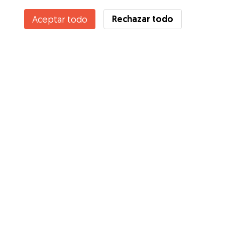
Rechazar todo
Aceptar todo
Servicios
Cómo funciona
Sobre Gudog
Opiniones
Cobertura Veterinaria
Consejos para dueños de perros
Consejos para cuidadores
Hazte cuidador
Blog