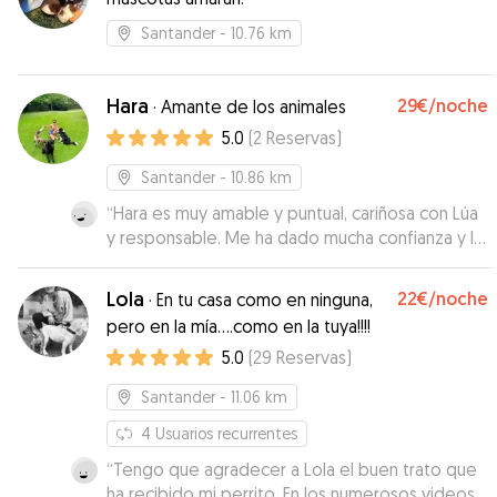
Santander
- 10.76 km
Hara
29€
/noche
·
Amante de los animales
5.0
(
2
Reservas
)
Santander
- 10.86 km
“
Hara es muy amable y puntual, cariñosa con Lúa
y responsable. Me ha dado mucha confianza y la
recomiendo como paseadora. Gracias
”
Lola
22€
/noche
·
En tu casa como en ninguna,
pero en la mía....como en la tuya!!!!
5.0
(
29
Reservas
)
Santander
- 11.06 km
4
Usuarios recurrentes
“
Tengo que agradecer a Lola el buen trato que
ha recibido mi perrito. En los numerosos videos