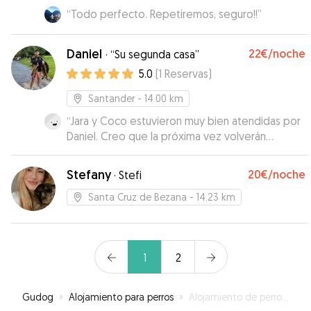
“
Todo perfecto. Repetiremos, seguro!!
”
Daniel
22€
/noche
·
“Su segunda casa”
5.0
(
1
Reservas
)
Santander
- 14.00 km
“
Jara y Coco estuvieron muy bien atendidas por
Daniel. Creo que la próxima vez volverán
contentas. La comunicación con nosotros
también fue buena, nos envió fotos, vídeos...
Stefany
20€
/noche
·
Stefi
Contaremos con él la próxima vez que
necesitemos dejar a nuestras peludas con
Santa Cruz de Bezana
- 14.23 km
alguien
”
1
2
Gudog
»
Alojamiento para perros
»
Alojamiento de perros en Solares