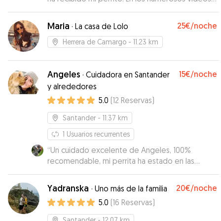
que me ha ido mandando durante mi ausencia,
he podido comprobar cómo éste se
Maria
25€
/noche
·
La casa de Lolo
encontraba feliz acompañado por otra
compañía perruna que le ha hecho mi ausencia
Herrera de Camargo
- 11.23 km
mucho más agradable. Repetiré sin duda en
sucesivas ocasiones. Muchas gracias, Lola.
”
Angeles
15€
/noche
·
Cuidadora en Santander
y alrededores
5.0
(
12
Reservas
)
Santander
- 11.37 km
1
Usuarios recurrentes
“
Un cuidado excelente de Angeles, 100%
recomendable, mi perrita ha estado en las
mejores manos, además de demostrar el cariño
hacia ella, la preocupación de que esté lo mejor
Yadranska
20€
/noche
·
Uno más de la familia
posible. Repetiremos seguro 🤗
”
5.0
(
16
Reservas
)
Santander
- 12.07 km