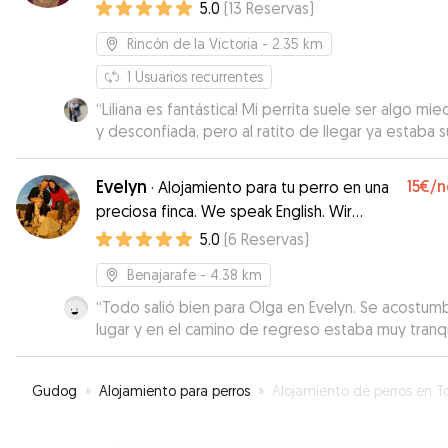
5.0
(
13
Reservas
)
Rincón de la Victoria
- 2.35 km
1
Usuarios recurrentes
“
Liliana es fantástica! Mi perrita suele ser algo mi
y desconfiada, pero al ratito de llegar ya estaba 
cómoda! :) me ha encantado el trato que le han d
muchos paseos, le han permitido subirse a un pe
Evelyn
15€
/n
·
Alojamiento para tu perro en una
sofalito junto con su perrito y además me estuvo
preciosa finca. We speak English. Wir
mandando muchísimas fotos y videos! MUY CONT
sprechen Deutsch.
5.0
(
6
Reservas
)
Sin duda si vuelvo a Malaga repetiré con ella!
”
Benajarafe
- 4.38 km
“
Todo salió bien para Olga en Evelyn. Se acostumb
lugar y en el camino de regreso estaba muy tranqu
Gudog
»
Alojamiento para perros
»
Alojamiento de perros en Torre de Benagal