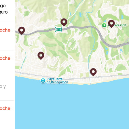
ago
guro
oche
oche
o y
oche