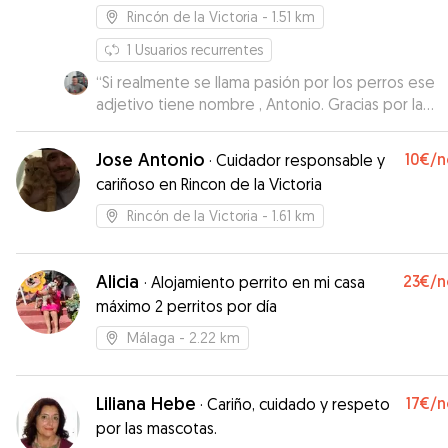
Rincón de la Victoria
- 1.51 km
1
Usuarios recurrentes
“
Si realmente se llama pasión por los perros ese
adjetivo tiene nombre , Antonio. Gracias por la
atención y cariño con el que has cuidado a Sara
”
Jose Antonio
10€
/n
·
Cuidador responsable y
cariñoso en Rincon de la Victoria
Rincón de la Victoria
- 1.61 km
Alicia
23€
/n
·
Alojamiento perrito en mi casa
máximo 2 perritos por día
Málaga
- 2.22 km
Liliana Hebe
17€
/n
·
Cariño, cuidado y respeto
por las mascotas.