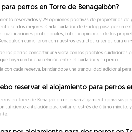
o para perros en Torre de Benagalbón?
iento reservados y 29 opiniones positivas de propietarios de pe
nto son los mejores. Cada cuidador de Gudog pasa por un exh
a, cualificaciones profesionales, fotos y opiniones de los propiet
Benagalbón cumplieron con nuestros estrictos criterios para uni
 los perros concertar una visita con los posibles cuidadores p
que haya una buena relación entre el cuidador y su perro.
 con cada reserva, brindándote una tranquilidad adicional para 
ebo reservar el alojamiento para perros 
erros en Torre de Benagalbón reservan alojamiento para sus perr
suficiente antelación para evitar el estrés de último minuto, y
nte.
gar por alojamiento para dos perros en T