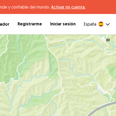
ande y confiable del mundo.
Activar mi cuenta.
Registrarme
Iniciar sesión
dador
España