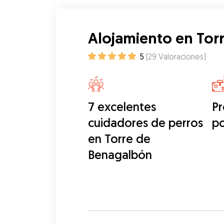
Alojamiento en Tor
5
(
29
Valoraciones
)
7 excelentes
Pr
cuidadores de perros
p
en Torre de
Benagalbón