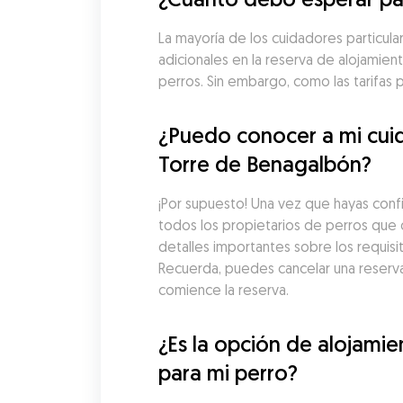
La mayoría de los cuidadores particul
adicionales en la reserva de alojamien
perros. Sin embargo, como las tarifas
¿Puedo conocer a mi cuid
Torre de Benagalbón?
¡Por supuesto! Una vez que hayas con
todos los propietarios de perros que o
detalles importantes sobre los requisi
Recuerda, puedes cancelar una reserv
comience la reserva.
¿Es la opción de alojami
para mi perro?