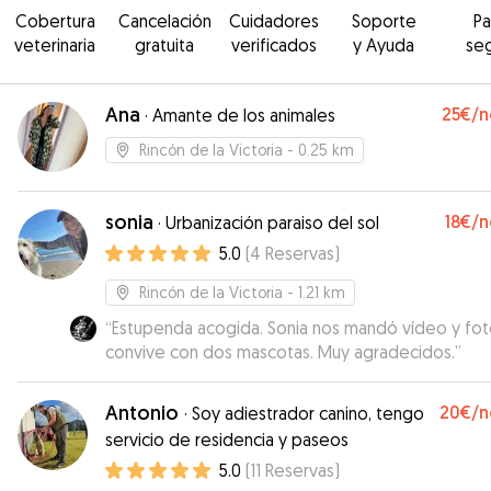
Cobertura
Cancelación
Cuidadores
Soporte
P
veterinaria
gratuita
verificados
y Ayuda
se
Ana
25€
/n
·
Amante de los animales
Rincón de la Victoria
- 0.25 km
sonia
18€
/n
·
Urbanización paraiso del sol
5.0
(
4
Reservas
)
Rincón de la Victoria
- 1.21 km
“
Estupenda acogida. Sonia nos mandó vídeo y fot
convive con dos mascotas. Muy agradecidos.
”
Antonio
20€
/n
·
Soy adiestrador canino, tengo
servicio de residencia y paseos
5.0
(
11
Reservas
)