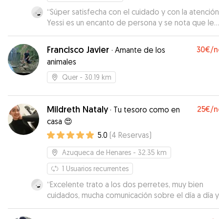
“
Súper satisfecha con el cuidado y con la atención!
Yessi es un encanto de persona y se nota que le
encantan los perros. Los acoge muy bien y me es
pasando fotos todos los días. Nos da mucha
Francisco Javier
30€
/n
·
Amante de los
tranquilidad y si volviera a necesitar el servicio, lo
animales
solicitaría totalmente con ella. Un placer 🫶
”
Quer
- 30.19 km
Mildreth Nataly
25€
/n
·
Tu tesoro como en
casa 😍
5.0
(
4
Reservas
)
Azuqueca de Henares
- 32.35 km
1
Usuarios recurrentes
“
Excelente trato a los dos perretes, muy bien
cuidados, mucha comunicación sobre el día a día y
también con fotos y vídeos de ellos
”