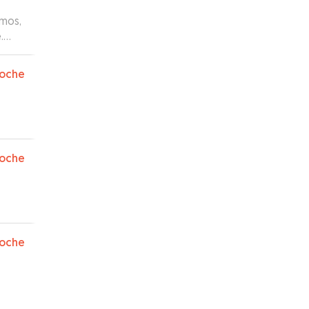
emos,
.
oche
oche
oche