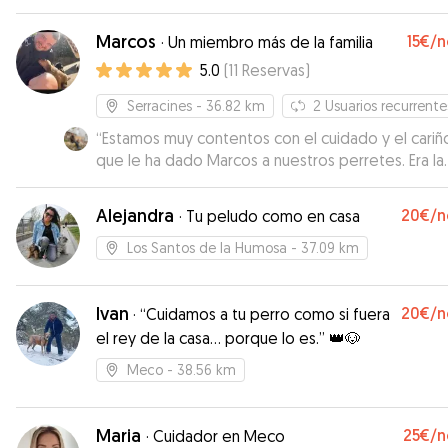
Marcos
15€
/n
·
Un miembro más de la familia
5.0
(
11
Reservas
)
Serracines
- 36.82 km
2
Usuarios recurrente
“
Estamos muy contentos con el cuidado y el cariñ
que le ha dado Marcos a nuestros perretes. Era la
primera vez que los teníamos que dejar con algui
ha sido todo un acierto, sin duda volveremos a
Alejandra
20€
/n
·
Tu peludo como en casa
repetir.
”
Los Santos de la Humosa
- 37.09 km
Ivan
20€
/n
·
“Cuidamos a tu perro como si fuera
el rey de la casa… porque lo es.” 👑🐶
Meco
- 38.56 km
Maria
25€
/n
·
Cuidador en Meco