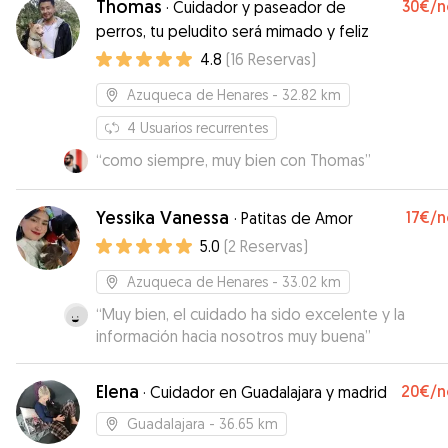
Thomas
30€
/n
·
Cuidador y paseador de
perros, tu peludito será mimado y feliz
4.8
(
16
Reservas
)
Azuqueca de Henares
- 32.82 km
4
Usuarios recurrentes
“
como siempre, muy bien con Thomas
”
Yessika Vanessa
17€
/n
·
Patitas de Amor
5.0
(
2
Reservas
)
Azuqueca de Henares
- 33.02 km
“
Muy bien, el cuidado ha sido excelente y la
información hacia nosotros muy buena
”
Elena
20€
/n
·
Cuidador en Guadalajara y madrid
Guadalajara
- 36.65 km