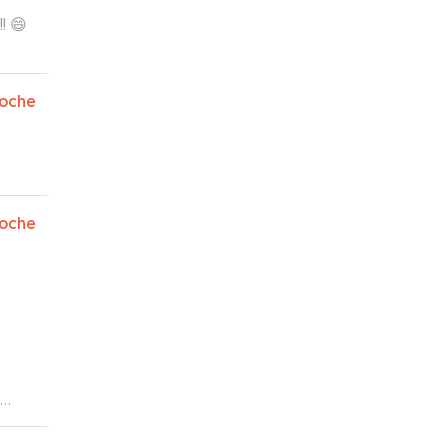
! 😄
tuvo
oche
oche