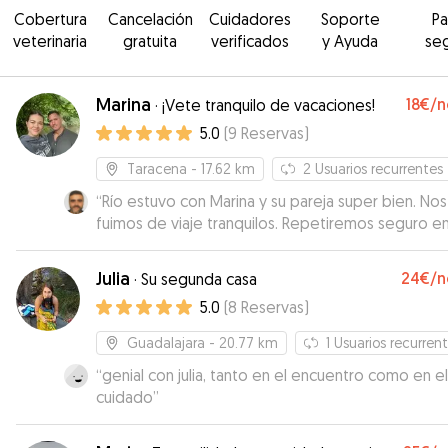
Cobertura
Cancelación
Cuidadores
Soporte
P
veterinaria
gratuita
verificados
y Ayuda
se
Marina
18€
/n
·
¡Vete tranquilo de vacaciones!
5.0
(
9
Reservas
)
Taracena
- 17.62 km
2
Usuarios recurrentes
“
Río estuvo con Marina y su pareja super bien. Nos
fuimos de viaje tranquilos. Repetiremos seguro en
futuro. Muchas gracias.
”
Julia
24€
/n
·
Su segunda casa
5.0
(
8
Reservas
)
Guadalajara
- 20.77 km
1
Usuarios recurren
“
genial con julia, tanto en el encuentro como en el
cuidado
”