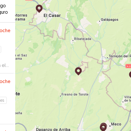
ago
guro
oche
 el
oche
tes