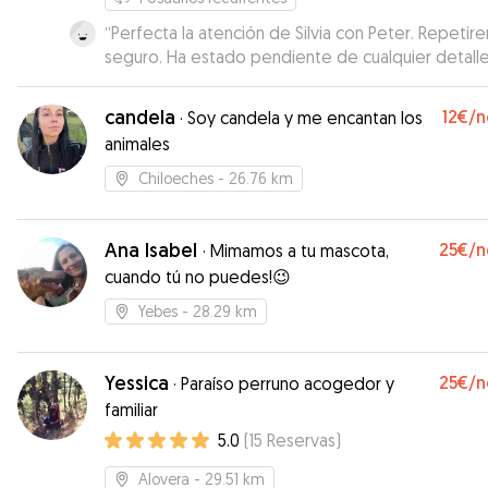
“
Perfecta la atención de Silvia con Peter. Repetir
seguro. Ha estado pendiente de cualquier detalle
Recomendable 100%.
”
candela
12€
/n
·
Soy candela y me encantan los
animales
Chiloeches
- 26.76 km
Ana Isabel
25€
/n
·
Mimamos a tu mascota,
cuando tú no puedes!😉
Yebes
- 28.29 km
Yessica
25€
/n
·
Paraíso perruno acogedor y
familiar
5.0
(
15
Reservas
)
Alovera
- 29.51 km