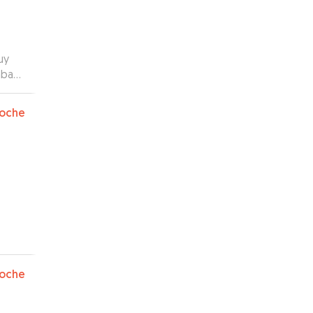
uy
aba
oche
oche