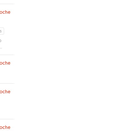
oche
s
o
en y
oche
oche
oche