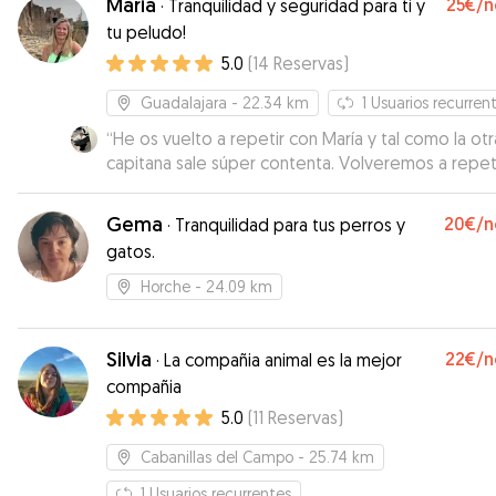
Maria
25€
/n
·
Tranquilidad y seguridad para ti y
tu peludo!
5.0
(
14
Reservas
)
Guadalajara
- 22.34 km
1
Usuarios recurren
“
He os vuelto a repetir con María y tal como la otra vez
capitana sale súper contenta. Volveremos a repeti
Gema
20€
/n
·
Tranquilidad para tus perros y
gatos.
Horche
- 24.09 km
Silvia
22€
/n
·
La compañia animal es la mejor
compañia
5.0
(
11
Reservas
)
Cabanillas del Campo
- 25.74 km
1
Usuarios recurrentes