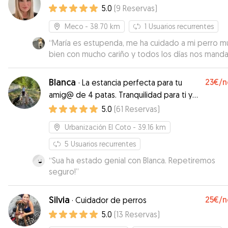
5.0
(
9
Reservas
)
Meco
- 38.70 km
1
Usuarios recurrentes
“
María es estupenda, me ha cuidado a mi perro m
bien con mucho cariño y todos los días nos mand
fotos, Recomendable,es genial.
”
Blanca
23€
/n
·
La estancia perfecta para tu
amig@ de 4 patas. Tranquilidad para ti y
para ellos
5.0
(
61
Reservas
)
Urbanización El Coto
- 39.16 km
5
Usuarios recurrentes
“
Sua ha estado genial con Blanca. Repetiremos
seguro!
”
Silvia
25€
/n
·
Cuidador de perros
5.0
(
13
Reservas
)