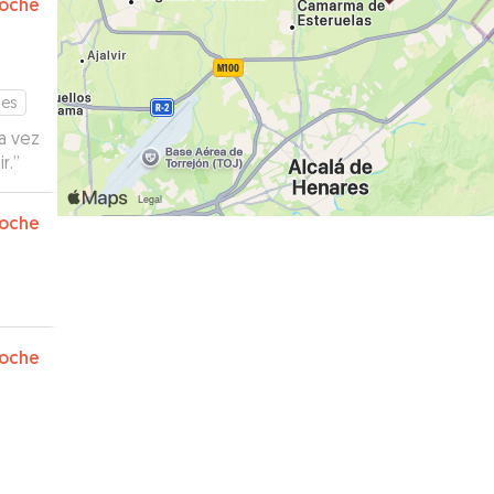
oche
tes
r.
”
oche
oche