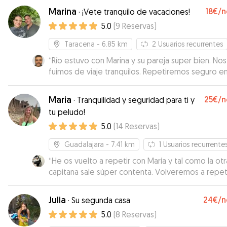
Marina
18€
/n
·
¡Vete tranquilo de vacaciones!
5.0
(
9
Reservas
)
Taracena
- 6.85 km
2
Usuarios recurrentes
“
Río estuvo con Marina y su pareja super bien. Nos
fuimos de viaje tranquilos. Repetiremos seguro en
futuro. Muchas gracias.
”
Maria
25€
/n
·
Tranquilidad y seguridad para ti y
tu peludo!
5.0
(
14
Reservas
)
Guadalajara
- 7.41 km
1
Usuarios recurrente
“
He os vuelto a repetir con María y tal como la otra vez
capitana sale súper contenta. Volveremos a repeti
Julia
24€
/n
·
Su segunda casa
5.0
(
8
Reservas
)