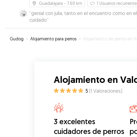
Guadalajara
- 7.69 km
1
Usuarios recurrente
“
genial con julia, tanto en el encuentro como en el
cuidado
”
Gudog
»
Alojamiento para perros
»
Alojamiento de perros en Valdel
Alojamiento en Val
5
(
1
Valoraciones
)
3 excelentes
Pr
cuidadores de perros
p