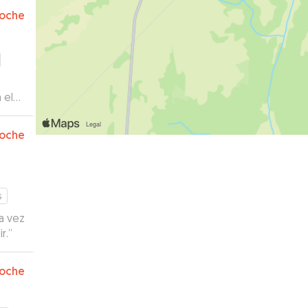
oche
 el
oche
s
r.
”
oche