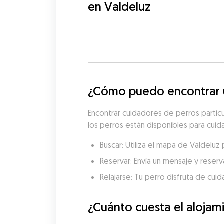
en Valdeluz
¿Cómo puedo encontrar u
Encontrar cuidadores de perros partic
los perros están disponibles para cuida
Buscar: Utiliza el mapa de Valdelu
Reservar: Envía un mensaje y reserva
Relajarse: Tu perro disfruta de cui
¿Cuánto cuesta el alojam