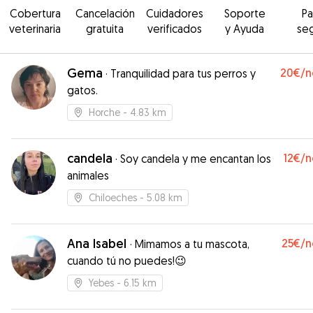
Cobertura
Cancelación
Cuidadores
Soporte
P
veterinaria
gratuita
verificados
y Ayuda
se
Gema
20€
/n
·
Tranquilidad para tus perros y
gatos.
Horche
- 4.83 km
candela
12€
/n
·
Soy candela y me encantan los
animales
Chiloeches
- 5.08 km
Ana Isabel
25€
/n
·
Mimamos a tu mascota,
cuando tú no puedes!😉
Yebes
- 6.15 km