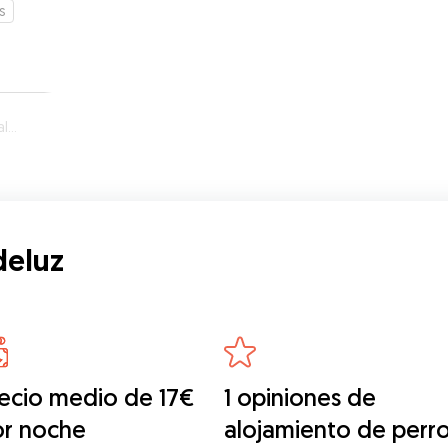
s
uz
deluz
ecio medio de 17€
1 opiniones de
or noche
alojamiento de perr