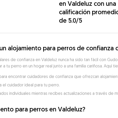
en Valdeluz con una
calificación promedi
de 5.0/5
n alojamiento para perros de confianza c
ulares de confianza en Valdeluz nunca ha sido tan fácil con Gud
r a tu perro en un hogar real junto a una familia cariñosa. Aquí t
z para encontrar cuidadores de confianza que ofrezcan alojamient
 el cuidador ideal para tu perro.
dados individuales mientras recibes actualizaciones a través de 
iento para perros en Valdeluz?