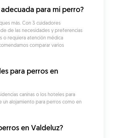
a adecuada para mi perro?
sques más. Con 3 cuidadores 
nde de las necesidades y preferencias 
s o requiera atención médica 
Recomendamos comparar varios 
es para perros en 
idencias caninas o los hoteles para 
e un alojamiento para perros como en 
perros en Valdeluz?