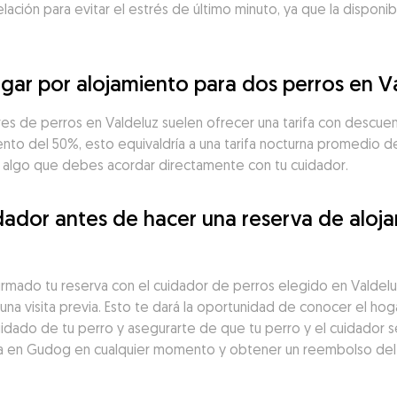
telación para evitar el estrés de último minuto, ya que la dispon
ar por alojamiento para dos perros en V
res de perros en Valdeluz suelen ofrecer una tarifa con descuent
nto del 50%, esto equivaldría a una tarifa nocturna promedio de
es algo que debes acordar directamente con tu cuidador.
ador antes de hacer una reserva de aloja
irmado tu reserva con el cuidador de perros elegido en Valdel
na visita previa. Esto te dará la oportunidad de conocer el hoga
idado de tu perro y asegurarte de que tu perro y el cuidador s
a en Gudog en cualquier momento y obtener un reembolso del 1