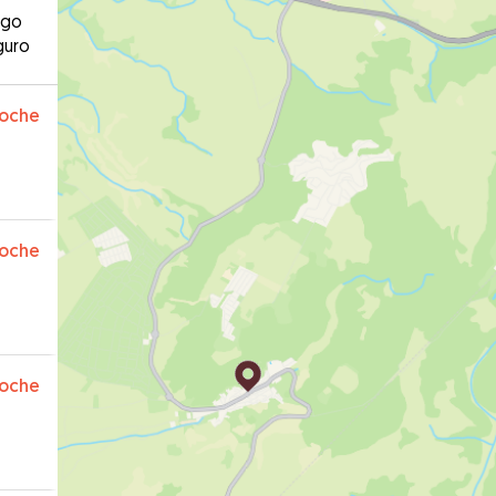
ago
guro
oche
oche
oche