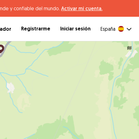
ande y confiable del mundo.
Activar mi cuenta.
Registrarme
Iniciar sesión
dador
España