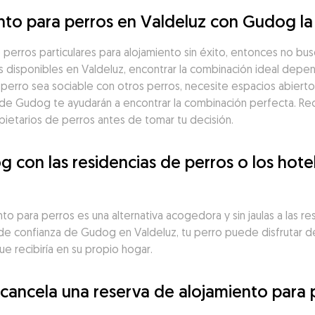
ento para perros en Valdeluz con Gudog l
perros particulares para alojamiento sin éxito, entonces no bu
os disponibles en Valdeluz, encontrar la combinación ideal depe
 perro sea sociable con otros perros, necesite espacios abierto
da de Gudog te ayudarán a encontrar la combinación perfecta. 
opietarios de perros antes de tomar tu decisión.
on las residencias de perros o los hotel
 para perros es una alternativa acogedora y sin jaulas a las res
 de confianza de Gudog en Valdeluz, tu perro puede disfrutar d
ue recibiría en su propio hogar.
 cancela una reserva de alojamiento para 