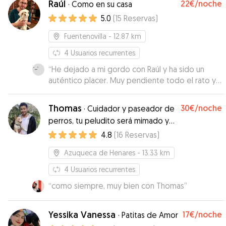
Raúl
22€
/noche
·
Como en su casa
5.0
(
15
Reservas
)
Fuentenovilla
- 12.87 km
4
Usuarios recurrentes
“
He dejado a mi gordo con Raúl y ha sido un
auténtico placer. Muy pendiente todo el rato y
jugando mucho con el. En todo momento me
enviaba fotos y vídeos de el. Da mucha
Thomas
30€
/noche
·
Cuidador y paseador de
tranquilidad tener cuidadores así! Lo
perros, tu peludito será mimado y
recomiendo.
”
feliz
4.8
(
16
Reservas
)
Azuqueca de Henares
- 13.33 km
4
Usuarios recurrentes
“
como siempre, muy bien con Thomas
”
Yessika Vanessa
17€
/noche
·
Patitas de Amor