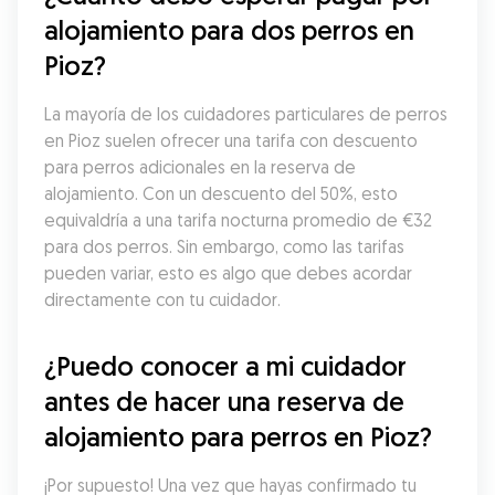
alojamiento para dos perros en 
Pioz?
La mayoría de los cuidadores particulares de perros 
en Pioz suelen ofrecer una tarifa con descuento 
para perros adicionales en la reserva de 
alojamiento. Con un descuento del 50%, esto 
equivaldría a una tarifa nocturna promedio de €32 
para dos perros. Sin embargo, como las tarifas 
pueden variar, esto es algo que debes acordar 
directamente con tu cuidador.
¿Puedo conocer a mi cuidador 
antes de hacer una reserva de 
alojamiento para perros en Pioz?
¡Por supuesto! Una vez que hayas confirmado tu 