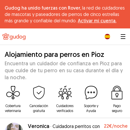
Gudog ha unido fuerzas con Rover,
la red de cuidadores
de mascotas y paseadores de perros de cinco estrellas
más grande y confiable del mundo.
Activar mi cuenta.
|
Alojamiento para perros en Pioz
Encuentra un cuidador de confianza en Pioz para
que cuide de tu perro en su casa durante el día y
la noche.
Cobertura
Cancelación
Cuidadores
Soporte y
Pago
veterinaria
gratuita
verificados
Ayuda
seguro
Veronica
22€
/noche
·
Cuidadora perritos con