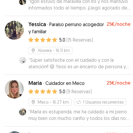
“
Igon estuvo de maravilla con Iris y nos mantuvo
informados todo el tiempo. ¡Llegó agotado de
lo bien que se lo pasó!
”
Yessica
25€
/noche
·
Paraíso perruno acogedor
y familiar
5.0
(
15
Reservas
)
Alovera
- 16.11 km
“
Súper satisfecha con el cuidado y con la
atención!! 😄 Yessi es un encanto de persona y
se nota que le encantan los perros. Los acoge
muy bien y me estuvo pasando fotos todos los
Maria
25€
/noche
·
Cuidador en Meco
días. Nos da mucha tranquilidad y si volviera a
5.0
(
9
Reservas
)
necesitar el servicio, lo solicitaría totalmente con
ella. Un placer 🫶
”
Meco
- 16.27 km
1
Usuarios recurrentes
“
María es estupenda, me ha cuidado a mi perro
muy bien con mucho cariño y todos los días nos
mandaba fotos, Recomendable,es genial.
”