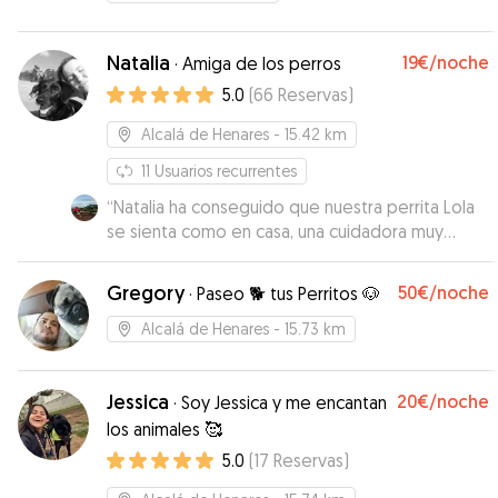
Natalia
19€
/noche
·
Amiga de los perros
5.0
(
66
Reservas
)
Alcalá de Henares
- 15.42 km
11
Usuarios recurrentes
“
Natalia ha conseguido que nuestra perrita Lola
se sienta como en casa, una cuidadora muy
recomendable, alguien en quien confiar nuestros
peludos
”
Gregory
50€
/noche
·
Paseo 🐕 tus Perritos 🐶
Alcalá de Henares
- 15.73 km
Jessica
20€
/noche
·
Soy Jessica y me encantan
los animales 🥰
5.0
(
17
Reservas
)