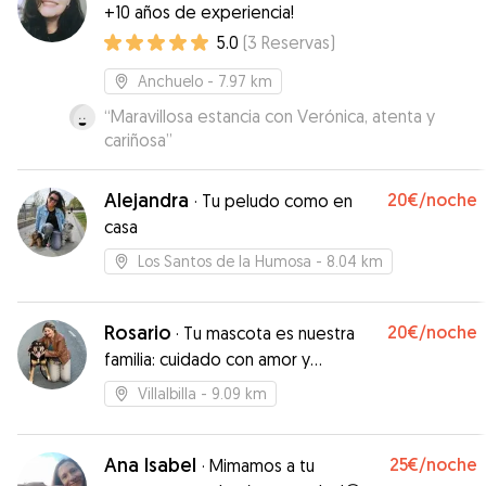
+10 años de experiencia!
5.0
(
3
Reservas
)
Anchuelo
- 7.97 km
“
Maravillosa estancia con Verónica, atenta y
cariñosa
”
Alejandra
20€
/noche
·
Tu peludo como en
casa
Los Santos de la Humosa
- 8.04 km
Rosario
20€
/noche
·
Tu mascota es nuestra
familia: cuidado con amor y
dedicación en cada paso
Villalbilla
- 9.09 km
Ana Isabel
25€
/noche
·
Mimamos a tu