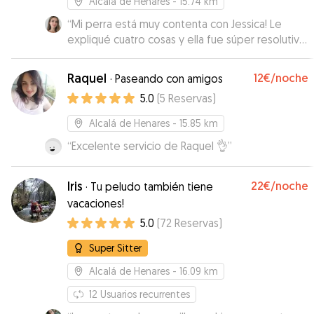
Alcalá de Henares
- 15.74 km
“
Mi perra está muy contenta con Jessica! Le
expliqué cuatro cosas y ella fue súper resolutiva
para que el paseo fuese genial y eso que yo no
estaba para explicarle. Se le nota que le gusta
Raquel
12€
/noche
·
Paseando con amigos
cuidar a los perretes y que todo el mundo esté
5.0
(
5
Reservas
)
contento. La verdad que ha sido una buena
sorpresa! Además está muy disponible y se
Alcalá de Henares
- 15.85 km
agradece. Gracias a ella estoy más tranquila con
“
Excelente servicio de Raquel 👌
”
que mi perra esté feliz!
”
Iris
22€
/noche
·
Tu peludo también tiene
vacaciones!
5.0
(
72
Reservas
)
Super Sitter
Alcalá de Henares
- 16.09 km
12
Usuarios recurrentes