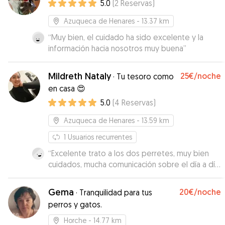
5.0
(
2
Reservas
)
Azuqueca de Henares
- 13.37 km
“
Muy bien, el cuidado ha sido excelente y la
información hacia nosotros muy buena
”
Mildreth Nataly
25€
/noche
·
Tu tesoro como
en casa 😍
5.0
(
4
Reservas
)
Azuqueca de Henares
- 13.59 km
1
Usuarios recurrentes
“
Excelente trato a los dos perretes, muy bien
cuidados, mucha comunicación sobre el día a día
y también con fotos y vídeos de ellos
”
Gema
20€
/noche
·
Tranquilidad para tus
perros y gatos.
Horche
- 14.77 km