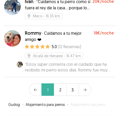
Ivan
20€
/noche
·
“Cuidamos a tu perro como si
fuera el rey de la casa… porque lo
es.” 👑🐶
Meco
- 16.35 km
Rommy
18€
/noche
·
Cuidamos a tu mejor
amigo ❤️
5.0
(
12
Reservas
)
Alcalá de Henares
- 16.47 km
“
Estoy súper contenta con el cuidado que ha
recibido mi perro estos días. Rommy fue muy
atenta desde el principio, y durante todos estos
días me ha mantenido informada enviándome
fotos. En todas las fotos se veía que Oreo
1
2
3
estaba feliz, relajado y bien atendido. Sin duda
volveré a contar con ella en el futuro.
”
Gudog
»
Alojamiento para perros
»
Alojamiento de perros en Pioz