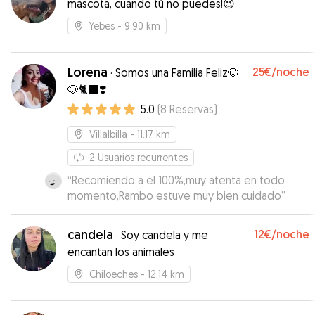
mascota, cuando tú no puedes!😉
Yebes
- 9.90 km
Lorena
25€
/noche
·
Somos una Familia Feliz🐶
🐶🐈‍⬛❣️
5.0
(
8
Reservas
)
Villalbilla
- 11.17 km
2
Usuarios recurrentes
“
Recomiendo a el 100%,muy atenta en todo
momento,Rambo estuve muy bien cuidado
”
candela
12€
/noche
·
Soy candela y me
encantan los animales
Chiloeches
- 12.14 km