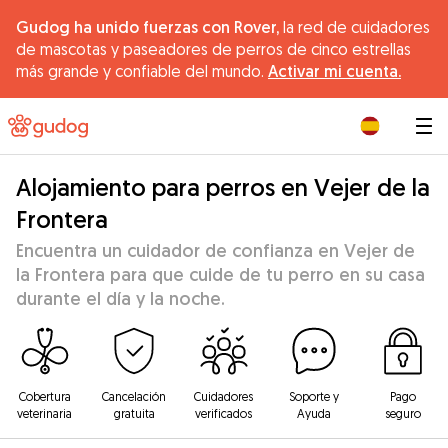
Gudog ha unido fuerzas con Rover,
la red de cuidadores
de mascotas y paseadores de perros de cinco estrellas
más grande y confiable del mundo.
Activar mi cuenta.
|
Alojamiento para perros en Vejer de la
Frontera
Encuentra un cuidador de confianza en Vejer de
la Frontera para que cuide de tu perro en su casa
durante el día y la noche.
Cobertura
Cancelación
Cuidadores
Soporte y
Pago
veterinaria
gratuita
verificados
Ayuda
seguro