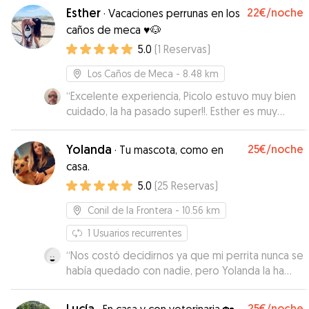
Esther
22€
/noche
·
Vacaciones perrunas en los
caños de meca ♥️🐶
5.0
(
1
Reservas
)
Los Caños de Meca
- 8.48 km
“
Excelente experiencia, Picolo estuvo muy bien
cuidado, la ha pasado super!!. Esther es muy
responsable y amorosa; el lugar es muy
adecuado. Repetiremos!!!!
”
Yolanda
25€
/noche
·
Tu mascota, como en
casa.
5.0
(
25
Reservas
)
Conil de la Frontera
- 10.56 km
1
Usuarios recurrentes
“
Nos costó decidirnos ya que mi perrita nunca se
había quedado con nadie, pero Yolanda la ha
cuidado como si fuera suya. Ha estado como en
su casa. Nos ha mantenido informados,
Lucía
25€
/noche