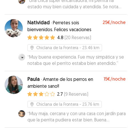
“
Una chica super encantadora, mi perrita ha
estado muy bien cuidada y atendida. Se nota
que le encantan los animales, me ha estado
mandando fotos y videos de los paseos. Sin
Natividad
25€
/noche
·
Perretes sois
duda volveré a repetir con ella cuando lo
bienvenidos. Felices vacaciones
necesite.
”
4.8
(
20
Reservas
)
Chiclana de la Frontera
- 23.46 km
“
Muy buena experiencia. Fue muy simpática y se
notaba que el perrito estaba bien atendido.
”
Paula
15€
/noche
·
Amante de los perros en
ambiente sano!!
2.7
(
9
Reservas
)
Chiclana de la Frontera
- 23.76 km
“
Muy maja, cercana y con una casa con jardín para
que la perrita pudiera estar bien. Buena
comunicación en todo momento. Te manda