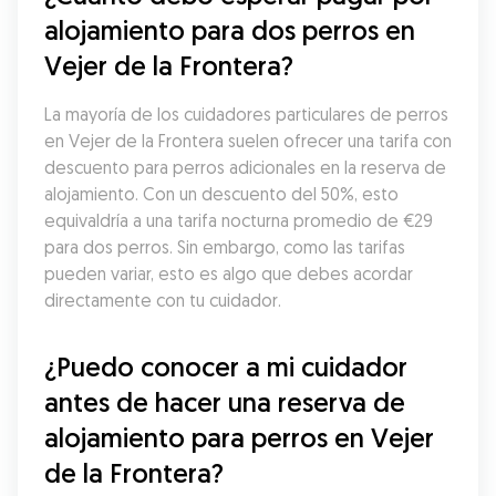
alojamiento para dos perros en 
Vejer de la Frontera?
La mayoría de los cuidadores particulares de perros 
en Vejer de la Frontera suelen ofrecer una tarifa con 
descuento para perros adicionales en la reserva de 
alojamiento. Con un descuento del 50%, esto 
equivaldría a una tarifa nocturna promedio de €29 
para dos perros. Sin embargo, como las tarifas 
pueden variar, esto es algo que debes acordar 
directamente con tu cuidador.
¿Puedo conocer a mi cuidador 
antes de hacer una reserva de 
alojamiento para perros en Vejer 
de la Frontera?