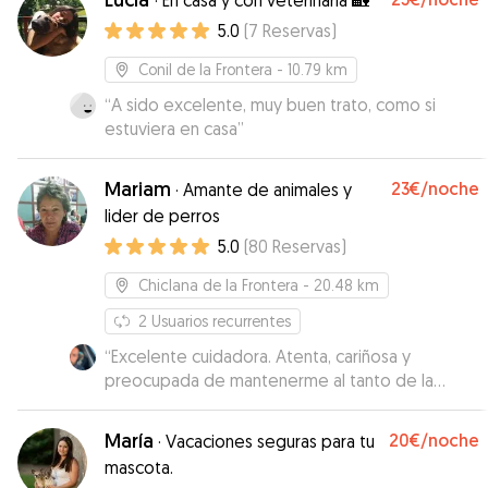
·
En casa y con veterinaria 🏡
mandando fotos y vídeos y contando lo bien
5.0
(
7
Reservas
)
que estaba. Mil gracias por todo. Sin duda
volveríamos a contar contigo! La recomendamos
Conil de la Frontera
- 10.79 km
100x100
”
“
A sido excelente, muy buen trato, como si
estuviera en casa
”
Mariam
23€
/noche
·
Amante de animales y
lider de perros
5.0
(
80
Reservas
)
Chiclana de la Frontera
- 20.48 km
2
Usuarios recurrentes
“
Excelente cuidadora. Atenta, cariñosa y
preocupada de mantenerme al tanto de la
estancia de mi perra. Repetiremos.
”
María
20€
/noche
·
Vacaciones seguras para tu
mascota.