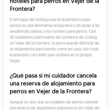
hoteles para perros en Vejer de la 
Frontera?
El enfoque de Gudog para el alojamiento para 
perros es una alternativa acogedora y sin jaulas a las 
residencias caninas o los hoteles para perros. Con 
18 cuidadores particulares de confianza de Gudog 
en Vejer de la Frontera, tu perro puede disfrutar de 
un alojamiento para perros como en casa, con toda 
la atención y el cariño que recibiría en su propio 
hogar.
¿Qué pasa si mi cuidador cancela 
una reserva de alojamiento para 
perros en Vejer de la Frontera?
Aunque es raro que un cuidador de perros cancele 
una reserva de alojamiento para perros en Vejer de 