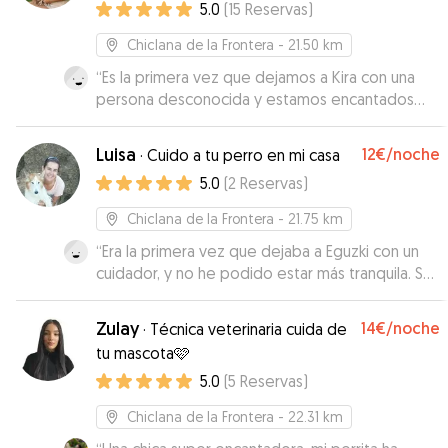
5.0
(
15
Reservas
)
Chiclana de la Frontera
- 21.50 km
“
Es la primera vez que dejamos a Kira con una
persona desconocida y estamos encantados
con que haya sido con María, transmite mucha
confianza. Ha cuidado muy bien de ella, si
Luisa
12€
/noche
·
Cuido a tu perro en mi casa
volvemos a Chiclana repetimos.
”
5.0
(
2
Reservas
)
Chiclana de la Frontera
- 21.75 km
“
Era la primera vez que dejaba a Eguzki con un
cuidador, y no he podido estar más tranquila. Se
nota que a Luisa le gustan los animales y los
cuida muy bien. Eguzki ha estado de maravilla, y
Zulay
14€
/noche
·
Técnica veterinaria cuida de
además con mucho espacio para jugar, correr...
tu mascota🩷
Luisa me ha tenido además muy informada,
5.0
(
5
Reservas
)
mandando fotos y videos donde podía ver lo
bien que ha estado. Muchas gracias por todo!
”
Chiclana de la Frontera
- 22.31 km