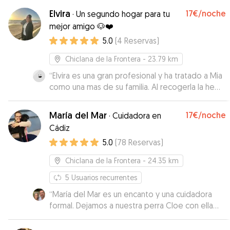
fotos y vídeos para poderla ver y la verdad que
Elvira
17€
/noche
·
Un segundo hogar para tu
todo genial.
”
mejor amigo 🐶❤️
5.0
(
4
Reservas
)
Chiclana de la Frontera
- 23.79 km
“
Elvira es una gran profesional y ha tratado a Mia
como una mas de su familia. Al recogerla la he
visto muy agusto con ella. Las conversaciones
han sido rápidas.
”
María del Mar
17€
/noche
·
Cuidadora en
Cádiz
5.0
(
78
Reservas
)
Chiclana de la Frontera
- 24.35 km
5
Usuarios recurrentes
“
María del Mar es un encanto y una cuidadora
formal. Dejamos a nuestra perra Cloe con ella
unos días y nos ha dado reporte con fotos y
vídeos además de contestar a nuestras