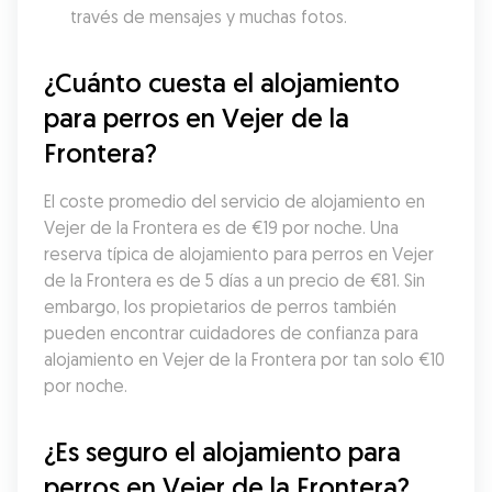
través de mensajes y muchas fotos.
¿Cuánto cuesta el alojamiento 
para perros en Vejer de la 
Frontera?
El coste promedio del servicio de alojamiento en 
Vejer de la Frontera es de €19 por noche. Una 
reserva típica de alojamiento para perros en Vejer 
de la Frontera es de 5 días a un precio de €81. Sin 
embargo, los propietarios de perros también 
pueden encontrar cuidadores de confianza para 
alojamiento en Vejer de la Frontera por tan solo €10 
por noche.
¿Es seguro el alojamiento para 
perros en Vejer de la Frontera?