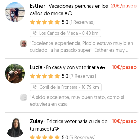
Esther
20€
/paseo
·
Vacaciones perrunas en los
caños de meca ♥️🐶
5.0
(
1
Reservas
)
Los Caños de Meca
- 8.48 km
“
Excelente experiencia, Picolo estuvo muy bien
cuidado, la ha pasado super!!. Esther es muy
responsable y amorosa; el lugar es muy
adecuado. Repetiremos!!!!
”
Lucía
10€
/paseo
·
En casa y con veterinaria 🏡
5.0
(
7
Reservas
)
Conil de la Frontera
- 10.79 km
“
A sido excelente, muy buen trato, como si
estuviera en casa
”
Zulay
10€
/paseo
·
Técnica veterinaria cuida de
tu mascota🩷
5.0
(
5
Reservas
)