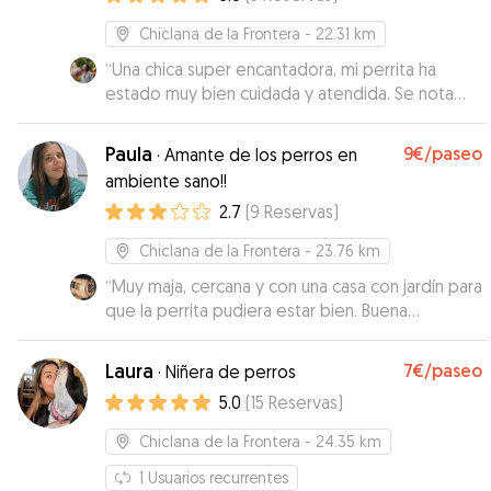
Chiclana de la Frontera
- 22.31 km
“
Una chica super encantadora, mi perrita ha
estado muy bien cuidada y atendida. Se nota
que le encantan los animales, me ha estado
mandando fotos y videos de los paseos. Sin
Paula
9€
/paseo
·
Amante de los perros en
duda volveré a repetir con ella cuando lo
ambiente sano!!
necesite.
”
2.7
(
9
Reservas
)
Chiclana de la Frontera
- 23.76 km
“
Muy maja, cercana y con una casa con jardín para
que la perrita pudiera estar bien. Buena
comunicación en todo momento. Te manda
fotos y vídeos para poderla ver y la verdad que
Laura
7€
/paseo
·
Niñera de perros
todo genial.
”
5.0
(
15
Reservas
)
Chiclana de la Frontera
- 24.35 km
1
Usuarios recurrentes