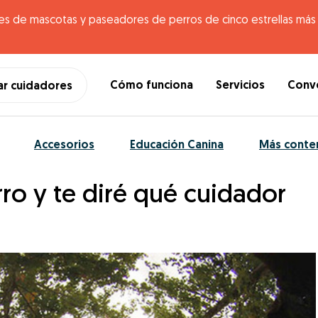
es de mascotas y paseadores de perros de cinco estrellas más g
Cómo funciona
Servicios
Conve
ar cuidadores
Accesorios
Educación Canina
Más conte
ro y te diré qué cuidador