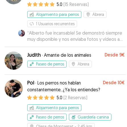
vacaciones para ellos
5.0
(
15
Reservas
)
Alojamiento para perros
Abrera
1
Usuarios recurrentes
“
Alberto fue incansable! Se demonstró siempre
muy disponible y nos enviaba fotos y vídeos a
cada día. Nuestra perrita estuvo super cómoda y
hizo nuevos amiguitos. Sin duda repetiremos
Judith
Desde
9€
·
Amante de los animales
porque tanto a nuestra perrita como a nosotros
nos encantó!
”
Paseo de perros
Abrera
Pol
Desde
10€
·
Los perros nos hablan
constantemente, ¿Ya los entiendes?
5.0
(
2
Reservas
)
Alojamiento para perros
Paseo de perros
Guardería canina
Olesa de Montserrat
- 2.45 km