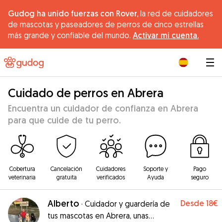
Gudog ha unido fuerzas con Rover,
la red de cuidadores
de mascotas y paseadores de perros de cinco estrellas
más grande y confiable del mundo.
Activar mi cuenta.
|
Cuidado de perros en Abrera
Encuentra un cuidador de confianza en Abrera
para que cuide de tu perro.
Cobertura
Cancelación
Cuidadores
Soporte y
Pago
veterinaria
gratuita
verificados
Ayuda
seguro
Alberto
Desde
18€
·
Cuidador y guardería de
tus mascotas en Abrera, unas