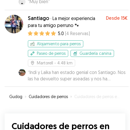
“
Muy bien
”
Santiago
Desde
15€
·
La mejor experiencia
para tu amigo perruno 🐾
5.0
(
4
Reservas
)
Alojamiento para perros
Paseo de perros
Guardería canina
Martorell
- 4.48 km
“
Indi y Laika han estado genial con Santiago. Nos
las ha devuelto super aseadas y nos ha
mandado unas fotos muy chulas.
”
Gudog
»
Cuidadores de perros
»
Cuidadores de perros en Abrera
Cuidadores de perros en