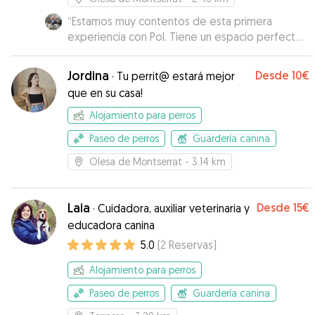
“
Estamos muy contentos de esta primera
experiencia con Pol. Tiene un espacio perfecto
para que estén cómodos y se interesa por la
personalidad de cada uno para tener en cuenta
Jordina
Desde
10€
·
Tu perrit@ estará mejor
sus peculiaridades. Se nota que es educador
que en su casa!
canino, y hemos aprovechado para que nos dé
algunos consejos. ¡Repetiremos seguro!
”
Alojamiento para perros
Paseo de perros
Guardería canina
Olesa de Montserrat
- 3.14 km
Laia
Desde
15€
·
Cuidadora, auxiliar veterinaria y
educadora canina
5.0
(
2
Reservas
)
Alojamiento para perros
Paseo de perros
Guardería canina