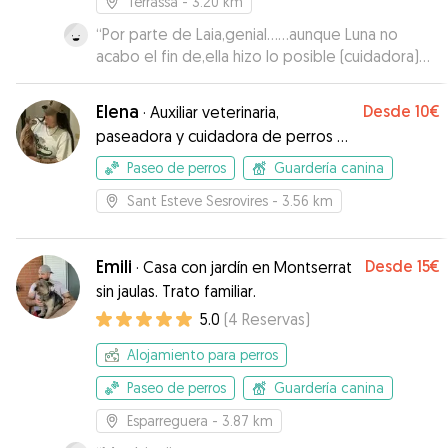
Terrassa
- 3.20 km
“
Por parte de Laia,genial……aunque Luna no
acabo el fin de,ella hizo lo posible (cuidadora)
demasiado apego!!
”
Elena
Desde
10€
·
Auxiliar veterinaria,
paseadora y cuidadora de perros y
gatos
Paseo de perros
Guardería canina
Sant Esteve Sesrovires
- 3.56 km
Emili
Desde
15€
·
Casa con jardín en Montserrat
sin jaulas. Trato familiar.
5.0
(
4
Reservas
)
Alojamiento para perros
Paseo de perros
Guardería canina
Esparreguera
- 3.87 km