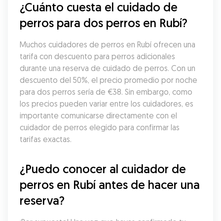
¿Cuánto cuesta el cuidado de 
perros para dos perros en Rubí?
Muchos cuidadores de perros en Rubí ofrecen una 
tarifa con descuento para perros adicionales 
durante una reserva de cuidado de perros. Con un 
descuento del 50%, el precio promedio por noche 
para dos perros sería de €38. Sin embargo, como 
los precios pueden variar entre los cuidadores, es 
importante comunicarse directamente con el 
cuidador de perros elegido para confirmar las 
tarifas exactas.
¿Puedo conocer al cuidador de 
perros en Rubí antes de hacer una 
reserva?