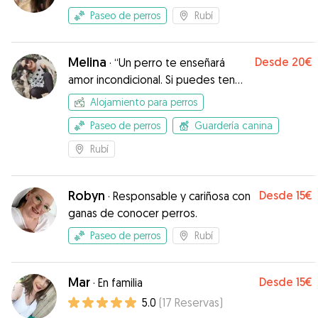
Paseo de perros
Rubí
Melina
Desde
20€
·
“Un perro te enseñará
amor incondicional. Si puedes tener
eso en tu vida, las cosas no serán
Alojamiento para perros
tan malas.”
Paseo de perros
Guardería canina
Rubí
Robyn
Desde
15€
·
Responsable y cariñosa con
ganas de conocer perros.
Paseo de perros
Rubí
Mar
Desde
15€
·
En familia
5.0
(
17
Reservas
)