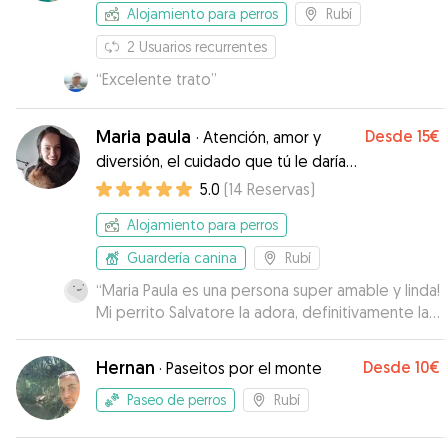
Alojamiento para perros
Rubí
2
Usuarios recurrentes
“
Excelente trato
”
Maria paula
Desde
15€
·
Atención, amor y
diversión, el cuidado que tú le darías
❤️
5.0
(
14
Reservas
)
Alojamiento para perros
Guardería canina
Rubí
“
Maria Paula es una persona super amable y linda!
Mi perrito Salvatore la adora, definitivamente la
recomiendo, super confiable y responsable!! 10
de 10
”
Hernan
Desde
10€
·
Paseitos por el monte
Paseo de perros
Rubí