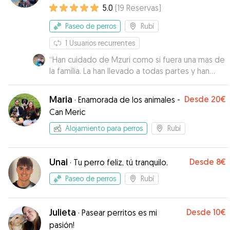
Alojamiento | Paseos
5.0
(
19
Reservas
)
Paseo de perros
Rubí
1
Usuarios recurrentes
“
Han cuidado de Mzuri como si fuera una mas de
la familia. La han llevado a todas partes y han
hecho muchos planes con ella. Siempre
teniendo en cuenta sus necesidades! Con
Maria
Desde
20€
·
Enamorada de los animales -
Vermut han hecho un dúo perfecto! Siempre
Can Meric
mandándonos fotos y estando super atentos a
nuestros mensajes. Muchas gracias por cuidarla
Alojamiento para perros
Rubí
tan bien! Repetiremos seguro☺️
”
Unai
Desde
8€
·
Tu perro feliz, tú tranquilo.
Paseo de perros
Rubí
Julieta
Desde
10€
·
Pasear perritos es mi
pasión!