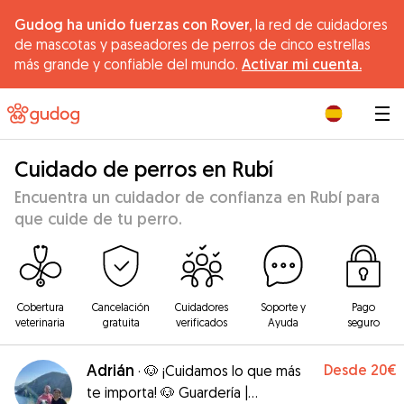
Gudog ha unido fuerzas con Rover,
la red de cuidadores
de mascotas y paseadores de perros de cinco estrellas
más grande y confiable del mundo.
Activar mi cuenta.
|
Cuidado de perros en Rubí
Encuentra un cuidador de confianza en Rubí para
que cuide de tu perro.
Cobertura
Cancelación
Cuidadores
Soporte y
Pago
veterinaria
gratuita
verificados
Ayuda
seguro
Adrián
Desde
20€
·
🐶 ¡Cuidamos lo que más
te importa! 🐶 Guardería |