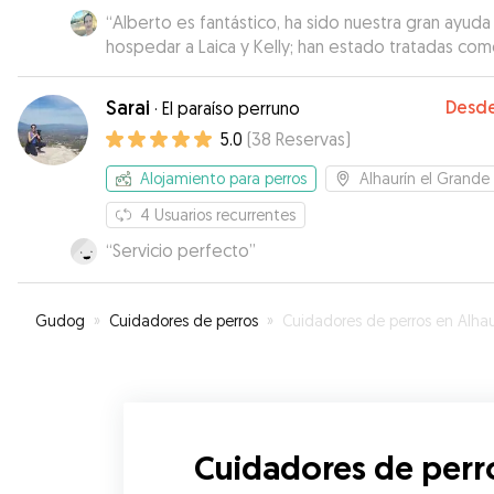
paseos en plena naturaleza.
”
“
Alberto es fantástico, ha sido nuestra gran ayuda
hospedar a Laica y Kelly; han estado tratadas co
reinas. Muy atento enviando fotos y vídeos cada d
Nos salvó de una situación muy complicada antes
Sarai
Desd
·
El paraíso perruno
viajar y hospedó a nuestras perritas rápidamente.
5.0
(
38
Reservas
)
estaremos muy agradecidos, además el lugar es
precioso e insisto; es una buena persona que trat
Alojamiento para perros
Alhaurín el Grande
los animales muy respetuosamente. Para la próxim
sé dónde hospedar a Laica y Kelly. Muchísimas
4
Usuarios recurrentes
GRACIAS!!!! Fue nuestro gran salvador: con gran
“
Servicio perfecto
”
voluntad, resolución y respeto! Hasta pronto!!!!😊
Gudog
»
Cuidadores de perros
»
Cuidadores de perros en Alhaurín el Gra
Cuidadores de perr