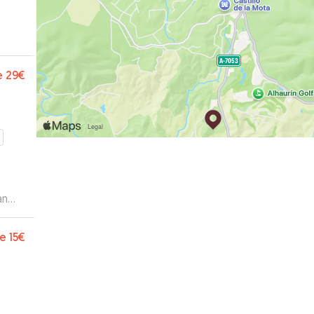
e
29€
an
n
 con
e
15€
e
 con
a en
argos