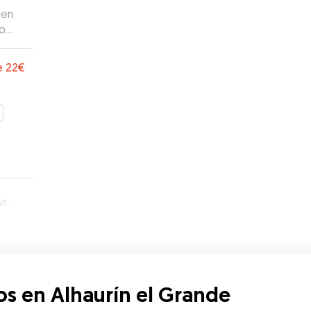
 en
mo
ía.
 de
e
22€
 Le
a a
a ya

”
nde
os en Alhaurín el Grande