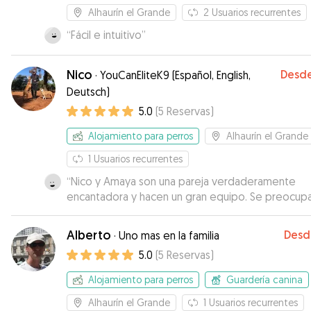
Alhaurín el Grande
2
Usuarios recurrentes
“
Fácil e intuitivo
”
Nico
Desd
·
YouCanEliteK9 (Español, English,
Deutsch)
5.0
(
5
Reservas
)
Alojamiento para perros
Alhaurín el Grande
1
Usuarios recurrentes
“
Nico y Amaya son una pareja verdaderamente
encantadora y hacen un gran equipo. Se preocup
realmente del bienestar de los animales. Tienen u
espacio perfecto para que un perro esté a gusto
Alberto
Desd
·
Uno mas en la familia
piscina y zona exterior vallada y un interior con air
5.0
(
5
Reservas
)
acondicionado que si es una raza que lo pasa mal
el calor como es el caso de mi querida Dara, una
Alojamiento para perros
Guardería canina
amorosa Alaskan Malamute. La casa está enclavad
medio del campo con espacio exterior para dar l
Alhaurín el Grande
1
Usuarios recurrentes