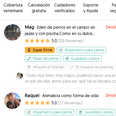
Cobertura
Cancelación
Cuidadores
Soporte
P
veterinaria
gratuita
verificados
y Ayuda
se
Mag
Desd
·
Eden de perros en el campo sin
jaulas y con piscina.Como en su dulce
hogar!
5.0
(
126
Reservas
)
Super Sitter
Alojamiento para perros
Paseo de perros
Guardería canina
Alhaurín el Grande
15
Usuarios recurrentes
“
Todo muy bien, muy majos, pudimos hacer una p
un par de días antes para ver qué tal se llevaba co
resto de perros Rápida comunicación y el perro bien
cuidado
”
Raquel
Desd
·
Animalista como forma de vida
5.0
(
27
Reservas
)
Alojamiento para perros
Guardería canina