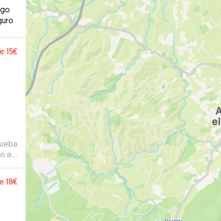
ago
guro
e
15€
rueba
n el
e
18€