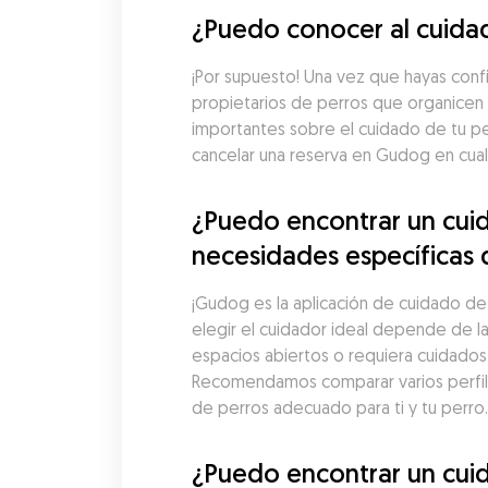
¿Puedo conocer al cuidad
¡Por supuesto! Una vez que hayas conf
propietarios de perros que organicen 
importantes sobre el cuidado de tu pe
cancelar una reserva en Gudog en cua
¿Puedo encontrar un cuid
necesidades específicas 
¡Gudog es la aplicación de cuidado de 
elegir el cuidador ideal depende de la
espacios abiertos o requiera cuidado
Recomendamos comparar varios perfiles 
de perros adecuado para ti y tu perro.
¿Puedo encontrar un cuid