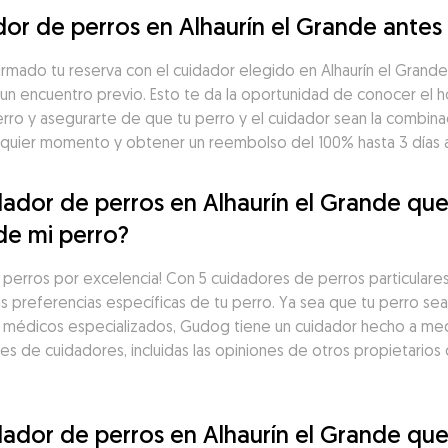
or de perros en Alhaurín el Grande antes
irmado tu reserva con el cuidador elegido en Alhaurín el Grand
un encuentro previo. Esto te da la oportunidad de conocer el ho
rro y asegurarte de que tu perro y el cuidador sean la combina
lquier momento y obtener un reembolso del 100% hasta 3 días 
ador de perros en Alhaurín el Grande que 
de mi perro?
perros por excelencia! Con 5 cuidadores de perros particulares 
s preferencias específicas de tu perro. Ya sea que tu perro sea
s médicos especializados, Gudog tiene un cuidador hecho a med
de cuidadores, incluidas las opiniones de otros propietarios d
ador de perros en Alhaurín el Grande que