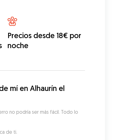
Precios desde 18€ por
s
noche
 mí en Alhaurín el 
ro no podría ser más fácil. Todo lo 
a de ti.