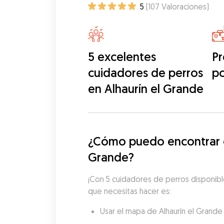
5
(
107
Valoraciones
)
5 excelentes
Pr
cuidadores de perros
p
en Alhaurín el Grande
¿Cómo puedo encontrar cu
Grande?
¡Con 5 cuidadores de perros disponible
que necesitas hacer es:
Usar el mapa de Alhaurín el Grande 