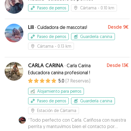
Paseo de perros
Cártama
- 0.10 km
Lili
Desde
9€
·
Cuidadora de mascotas!
Paseo de perros
Guardería canina
Cártama
- 0.13 km
CARLA CARINA
Desde
13€
·
Carla Carina
Educadora canina profesional !
5.0
(
7
Reservas
)
Alojamiento para perros
Paseo de perros
Guardería canina
Estación de Cártama
“
Todo perfecto con Carla. Cariñosa con nuestra
perrita y mantuvimos bien el contacto por