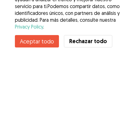
servicio para ti.Podemos compartir datos, como
identificadores únicos, con partners de análisis y
publicidad. Para más detalles, consulte nuestra
Privacy Policy
.
Rechazar todo
Aceptar todo
Servicios
Cómo funciona
Sobre Gudog
Opiniones
Cobertura Veterinaria
Consejos para dueños de perros