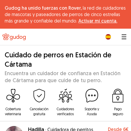
Gudog ha unido fuerzas con Rover,
la red de cuidadores
de mascotas y paseadores de perros de cinco estrellas
más grande y confiable del mundo.
Activar mi cuenta.
|
Cuidado de perros en Estación de
Cártama
Encuentra un cuidador de confianza en Estación
de Cártama para que cuide de tu perro.
Cobertura
Cancelación
Cuidadores
Soporte y
Pago
veterinaria
gratuita
verificados
Ayuda
seguro
Hadilla
Desde
6€
·
Cuidadora de perritos