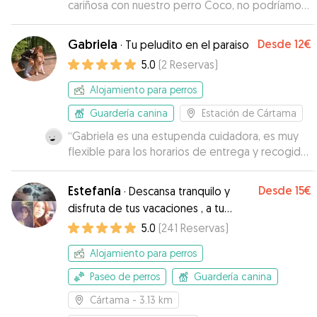
cariñosa con nuestro perro Coco, no podríamos
haberle dejado en mejor sitio, muchísimas
gracias por todo!
”
Gabriela
Desde
12€
·
Tu peludito en el paraiso
5.0
(
2
Reservas
)
Alojamiento para perros
Guardería canina
Estación de Cártama
“
Gabriela es una estupenda cuidadora, es muy
flexible para los horarios de entrega y recogida,
siempre contesta al momento cualquier duda,
es muy atenta y nos ha ido mandando muchos
Estefanía
Desde
15€
·
Descansa tranquilo y
vídeos y fotos de Quiara, es muy cariñosa y
disfruta de tus vacaciones , a tu
tiene unas instalaciones magníficas en el campo
mascota no le faltarán atenciones.
5.0
(
241
Reservas
)
y al aire libre para que Quiara pudiera estar
jugando y corriendo todo el tiempo. No hemos
Alojamiento para perros
podido elegir una cuidadora mejor para nuestra
perrita, hemos estado muy tranquilos sabiendo
Paseo de perros
Guardería canina
que estaba en buenas manos.
”
Cártama
- 3.13 km