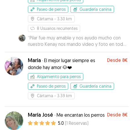
Paseo de perros
Guardería canina
Cártama
- 3.30 km
8
Usuarios recurrentes
“
Pilar fue muy amable y nos ayudo mucho con
nuestro Kenay nos mando video y foto en todo
momento. Repetiremos seguro
”
María
Desde
8€
·
El mejor lugar siempre es
donde hay amor 🐶❤️
Alojamiento para perros
Paseo de perros
Guardería canina
Cártama
- 3.39 km
María José
Desde
8€
·
Me encantan los perros
5.0
(
1
Reservas
)