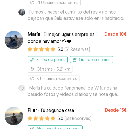
21
Usuarios recurrentes
“
Fuimos a hacer el caminito del rey y no nos
dejaban que Balu estuviese solo en la habitación
del hotel. Contratamos a Estefania a través de
Gudog para que nos lo cuidase mientras tanto.
María
Desde
10€
·
El mejor lugar siempre es
Balu pasó 24 horas con Estefania rodeado de
donde hay amor 🐶❤️
atención y mimos continuos, y ella nos enviaba
5.0
(
51
Reservas
)
vídeos de el y wassap para que pudiésemos
estar tranquilos en todo momento. Bellísima
Paseo de perros
Guardería canina
persona y maravillosa cuidadora para mi caniche.
Le deseo lo mejor.
”
Cártama
- 3.21 km
3
Usuarios recurrentes
“
María ha cuidado fenomenal de Wifi, nos ha
pasado fotos y vídeos diarios y se nota que
tiene mano con los perros y se entrega :) si lo
necesitamos, repetiremos!!
”
Pilar
Desde
15€
·
Tu segunda casa
5.0
(
68
Reservas
)
Alojamiento para perros