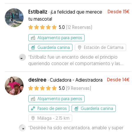
whatsapp con información y fotos.
”
Estíbaliz
Desde
15€
·
¡La felicidad que merece
tu mascota!
5.0
(
12
Reservas
)
Alojamiento para perros
Guardería canina
Estación de Cártama
“
Estíbaliz fue un encanto desde el principio
queriendo conocer el comportamiento y las
necesidades de Filippo y luego desde el primer
momento me dio seguridad y tranquilidad de
desiree
Desde
14€
·
Cuidadora - Adiestradora
que Filippo estaría en buenas manos, y así fue,
5.0
(
9
Reservas
)
cuando lo recogí estaba tranquilo y feliz
”
Alojamiento para perros
Paseo de perros
Guardería canina
Málaga
- 2.15 km
“
Desirée ha sido encantadora, amable y super