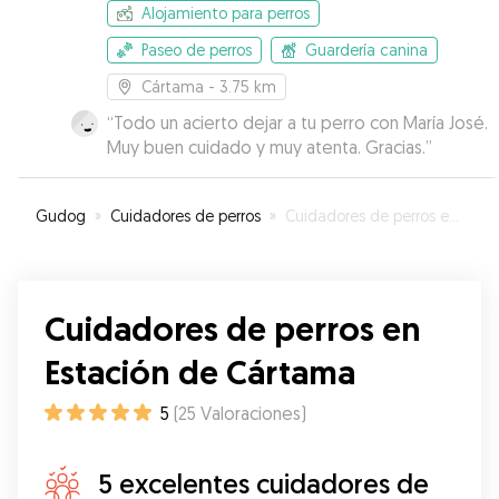
Alojamiento para perros
Paseo de perros
Guardería canina
Cártama
- 3.75 km
“
Todo un acierto dejar a tu perro con María José.
Muy buen cuidado y muy atenta. Gracias.
”
Gudog
»
Cuidadores de perros
»
Cuidadores de perros en Estación de Cártama
Cuidadores de perros en
Estación de Cártama
5
(
25
Valoraciones
)
5 excelentes cuidadores de