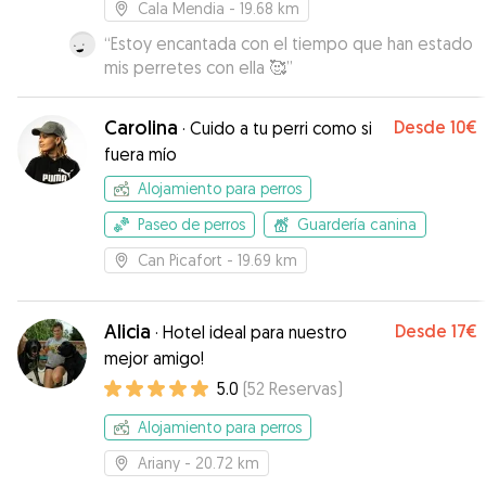
Cala Mendia
- 19.68 km
“
Estoy encantada con el tiempo que han estado
mis perretes con ella 🥰
”
Carolina
Desde
10€
·
Cuido a tu perri como si
fuera mío
Alojamiento para perros
Paseo de perros
Guardería canina
Can Picafort
- 19.69 km
Alicia
Desde
17€
·
Hotel ideal para nuestro
mejor amigo!
5.0
(
52
Reservas
)
Alojamiento para perros
Ariany
- 20.72 km