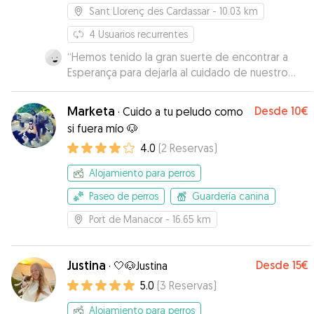
Sant Llorenç des Cardassar
- 10.03 km
4
Usuarios recurrentes
“
Hemos tenido la gran suerte de encontrar a
Esperança para dejarla al cuidado de nuestro
"Lucho" . Esperança e Ivan te cuidan a tu mascota
como si estuviera en casa, juegos, paseos,
Marketa
Desde
10€
·
Cuido a tu peludo como
mimos...incluso subir al sofá y a la cama...ups!
si fuera mío 🐶
(siempre que el amo esté de acuerdo). Lucho se
4.0
(
2
Reservas
)
lo ha pasado pipa y ha hecho una nueva amiga
canina, Kenya, con quien se ha llevado muy bien.
Alojamiento para perros
Muy contenta con la estancia de Lucho en casa
de Espe, no dudaremos en volver a dejarlo con
Paseo de perros
Guardería canina
ella en futuras ocaciones!
”
Port de Manacor
- 16.65 km
Justina
Desde
15€
·
🤍🐶Justina
5.0
(
3
Reservas
)
Alojamiento para perros