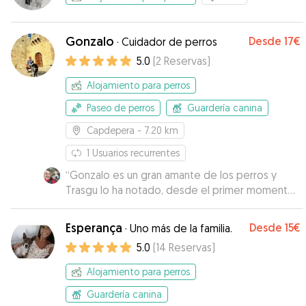
Gonzalo
Desde
17€
·
Cuidador de perros
5.0
(
2
Reservas
)
Alojamiento para perros
Paseo de perros
Guardería canina
Capdepera
- 7.20 km
1
Usuarios recurrentes
“
Gonzalo es un gran amante de los perros y
Trasgu lo ha notado, desde el primer momento
se acercó a él. Me mantuvo informado en todo
momento del estado de Trasgu,
Esperança
Desde
15€
·
Uno más de la familia.
preocupándose por su bienestar, alimentación y
5.0
(
14
Reservas
)
toma de medicamentos.
”
Alojamiento para perros
Guardería canina