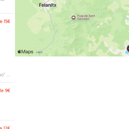
e
15€
o" .
subir
de
9€
é de
o
en
con
e
12€