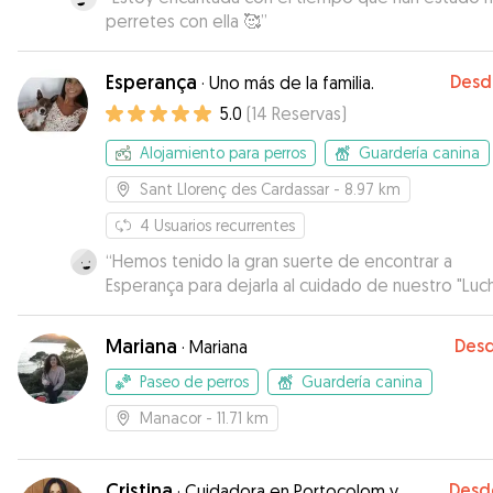
perretes con ella 🥰
”
Esperança
Desd
·
Uno más de la familia.
5.0
(
14
Reservas
)
Alojamiento para perros
Guardería canina
Sant Llorenç des Cardassar
- 8.97 km
4
Usuarios recurrentes
“
Hemos tenido la gran suerte de encontrar a
Esperança para dejarla al cuidado de nuestro "Luch
Esperança e Ivan te cuidan a tu mascota como si
estuviera en casa, juegos, paseos, mimos...incluso 
Mariana
Des
·
Mariana
al sofá y a la cama...ups! (siempre que el amo est
acuerdo). Lucho se lo ha pasado pipa y ha hecho una
Paseo de perros
Guardería canina
nueva amiga canina, Kenya, con quien se ha llevad
Manacor
- 11.71 km
muy bien. Muy contenta con la estancia de Lucho 
casa de Espe, no dudaremos en volver a dejarlo 
ella en futuras ocaciones!
”
Cristina
Desd
·
Cuidadora en Portocolom y