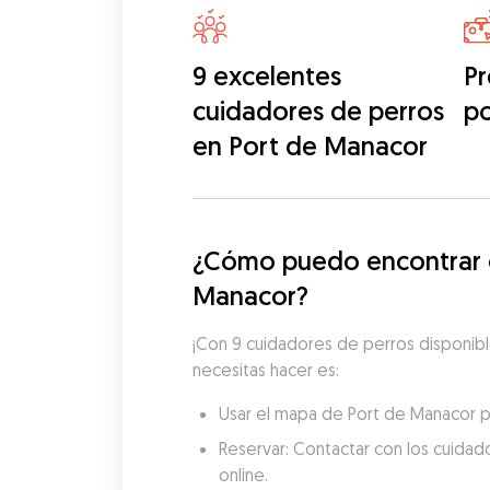
9 excelentes
Pr
cuidadores de perros
p
en Port de Manacor
¿Cómo puedo encontrar c
Manacor?
¡Con 9 cuidadores de perros disponible
necesitas hacer es:
Usar el mapa de Port de Manacor pa
Reservar: Contactar con los cuidado
online.