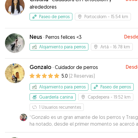
alrededores
Paseo de perros
Portocolom
- 15.54 km
Neus
Desd
·
Perros felices <3
Alojamiento para perros
Artá
- 16.78 km
Gonzalo
Desd
·
Cuidador de perros
5.0
(
2
Reservas
)
Alojamiento para perros
Paseo de perros
Guardería canina
Capdepera
- 19.52 km
1
Usuarios recurrentes
“
Gonzalo es un gran amante de los perros y Trasg
ha notado, desde el primer momento se acercó a 
Me mantuvo informado en todo momento del es
de Trasgu, preocupándose por su bienestar,