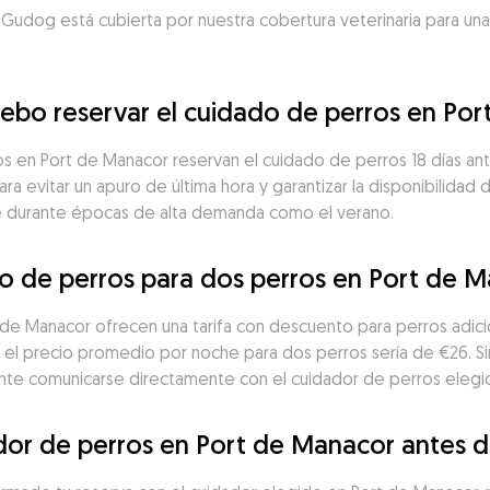
 Gudog está cubierta por nuestra cobertura veterinaria para una
ebo reservar el cuidado de perros en Po
os en Port de Manacor reservan el cuidado de perros 18 días a
ara evitar un apuro de última hora y garantizar la disponibilidad
te durante épocas de alta demanda como el verano.
o de perros para dos perros en Port de 
e Manacor ofrecen una tarifa con descuento para perros adici
 el precio promedio por noche para dos perros sería de €26. S
ante comunicarse directamente con el cuidador de perros elegido
dor de perros en Port de Manacor antes d