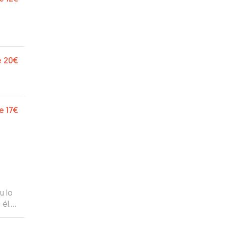
e
20€
e
17€
u lo
él.
tado