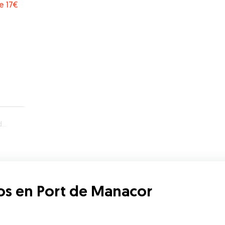
e
17€
r
os en Port de Manacor