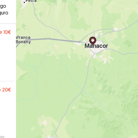
ago
guro
e
10€
e
20€
is