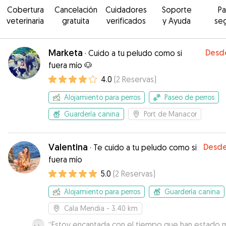
Cobertura
Cancelación
Cuidadores
Soporte
P
veterinaria
gratuita
verificados
y Ayuda
se
Marketa
Desd
·
Cuido a tu peludo como si
fuera mío 🐶
4.0
(
2
Reservas
)
Alojamiento para perros
Paseo de perros
Guardería canina
Port de Manacor
Valentina
Desd
·
Te cuido a tu peludo como si
fuera mío
5.0
(
2
Reservas
)
Alojamiento para perros
Guardería canina
Cala Mendia
- 3.40 km
“
Estoy encantada con el tiempo que han estado m