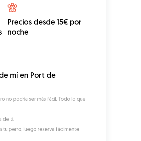
Precios desde 15€ por
s
noche
e mí en Port de 
o no podría ser más fácil. Todo lo que 
 de ti.
 tu perro, luego reserva fácilmente 