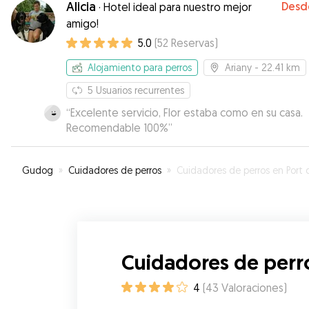
Alicia
Desd
·
Hotel ideal para nuestro mejor
alimentación y toma de medicamentos.
”
amigo!
5.0
(
52
Reservas
)
Alojamiento para perros
Ariany
- 22.41 km
5
Usuarios recurrentes
“
Excelente servicio, Flor estaba como en su casa.
Recomendable 100%
”
Gudog
»
Cuidadores de perros
»
Cuidadores de perros en Port de Manaco
Cuidadores de perr
4
(
43
Valoraciones
)