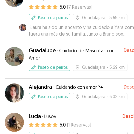
5.0
(
7
Reservas
)
Paseo de perros
Guadalajara
- 5.65 km
“
Laura ha sido un encanto y ha cuidado a Yara com
fuera una más de su familia. Junto a Bruno son
adorables y seguro volvemos a contar con ellos.
”
Guadalupe
Des
·
Cuidado de Mascotas con
Amor
Paseo de perros
Guadalajara
- 5.69 km
Alejandra
Des
·
Cuidando con amor 🐾
Paseo de perros
Guadalajara
- 6.02 km
Lucía
Desd
·
Lusey
5.0
(
1
Reservas
)