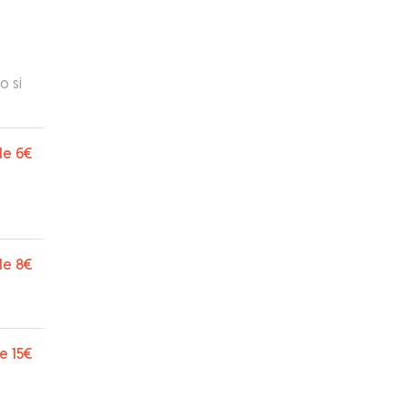
o si
de
6€
de
8€
e
15€