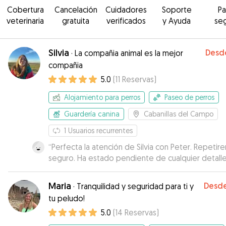
Cobertura
Cancelación
Cuidadores
Soporte
P
veterinaria
gratuita
verificados
y Ayuda
se
Silvia
Desd
·
La compañia animal es la mejor
compañia
5.0
(
11
Reservas
)
Alojamiento para perros
Paseo de perros
Guardería canina
Cabanillas del Campo
1
Usuarios recurrentes
“
Perfecta la atención de Silvia con Peter. Repetir
seguro. Ha estado pendiente de cualquier detalle
Recomendable 100%.
”
Maria
Desd
·
Tranquilidad y seguridad para ti y
tu peludo!
5.0
(
14
Reservas
)