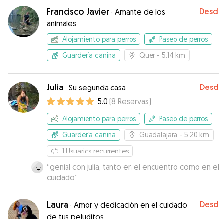
pasando fotos todos los días. Nos da mucha
Francisco Javier
Desd
·
Amante de los
tranquilidad y si volviera a necesitar el servicio, lo
animales
solicitaría totalmente con ella. Un placer 🫶
”
Alojamiento para perros
Paseo de perros
Guardería canina
Quer
- 5.14 km
Julia
Desd
·
Su segunda casa
5.0
(
8
Reservas
)
Alojamiento para perros
Paseo de perros
Guardería canina
Guadalajara
- 5.20 km
1
Usuarios recurrentes
“
genial con julia, tanto en el encuentro como en el
cuidado
”
Laura
Desd
·
Amor y dedicación en el cuidado
de tus peluditos