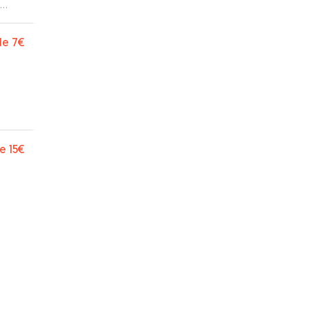
de
7€
e
15€