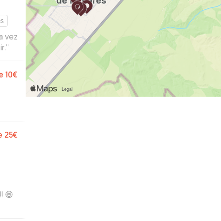
es
r.
”
e
10€
e
25€
! 😄
tuvo