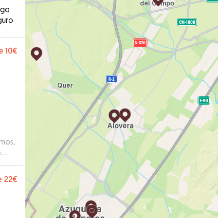
ago
guro
e
10€
emos,
.
e
22€