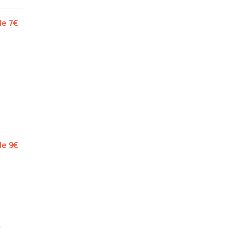
de
7€
de
9€