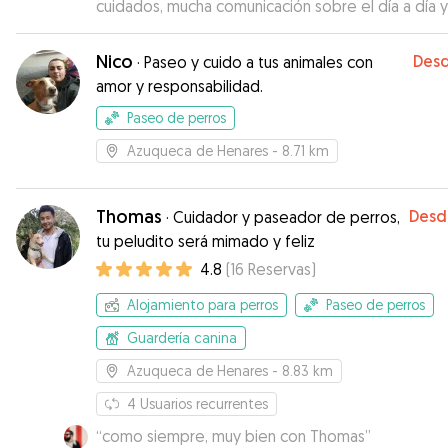
cuidados, mucha comunicación sobre el día a día y
también con fotos y vídeos de ellos
”
Nico
Des
·
Paseo y cuido a tus animales con
amor y responsabilidad.
Paseo de perros
Azuqueca de Henares
- 8.71 km
Thomas
Desd
·
Cuidador y paseador de perros,
tu peludito será mimado y feliz
4.8
(
16
Reservas
)
Alojamiento para perros
Paseo de perros
Guardería canina
Azuqueca de Henares
- 8.83 km
4
Usuarios recurrentes
“
como siempre, muy bien con Thomas
”