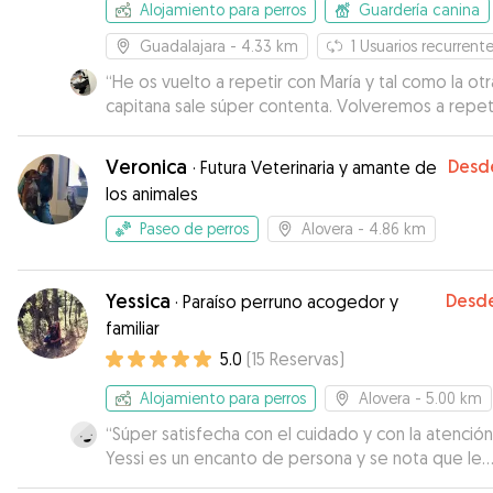
Alojamiento para perros
Guardería canina
Guadalajara
- 4.33 km
1
Usuarios recurrent
“
He os vuelto a repetir con María y tal como la otra vez
capitana sale súper contenta. Volveremos a repeti
Veronica
Desd
·
Futura Veterinaria y amante de
los animales
Paseo de perros
Alovera
- 4.86 km
Yessica
Desd
·
Paraíso perruno acogedor y
familiar
5.0
(
15
Reservas
)
Alojamiento para perros
Alovera
- 5.00 km
“
Súper satisfecha con el cuidado y con la atención!
Yessi es un encanto de persona y se nota que le
encantan los perros. Los acoge muy bien y me es