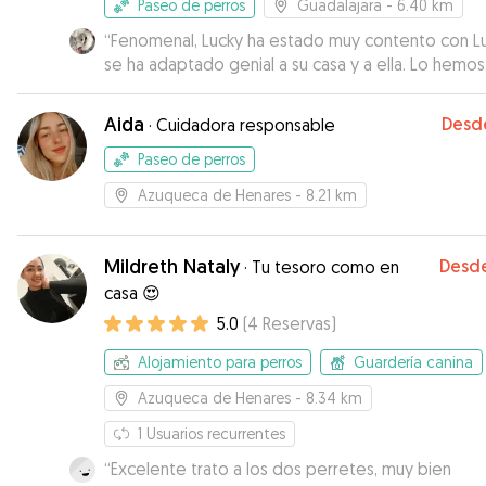
Paseo de perros
Guadalajara
- 6.40 km
“
Fenomenal, Lucky ha estado muy contento con Lu
se ha adaptado genial a su casa y a ella. Lo hemos
encontrado muy bien a la vuelta.
”
Aida
Desd
·
Cuidadora responsable
Paseo de perros
Azuqueca de Henares
- 8.21 km
Mildreth Nataly
Desd
·
Tu tesoro como en
casa 😍
5.0
(
4
Reservas
)
Alojamiento para perros
Guardería canina
Azuqueca de Henares
- 8.34 km
1
Usuarios recurrentes
“
Excelente trato a los dos perretes, muy bien