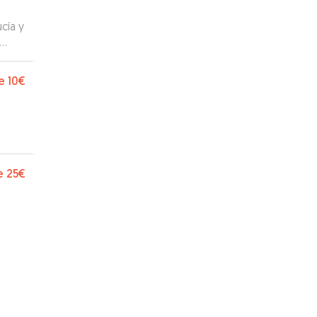
cía y
e
10€
e
25€