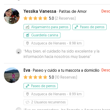
Yessika Vanessa
Des
·
Patitas de Amor
5.0
(
2
Reservas
)
Alojamiento para perros
Paseo de perros
Guardería canina
Azuqueca de Henares
- 8.98 km
“
Muy bien, el cuidado ha sido excelente y la
información hacia nosotros muy buena
”
Eva
Des
·
Paseo y cuido a tu mascota a domicilio
5.0
(
10
Reservas
)
Paseo de perros
Azuqueca de Henares
- 8.99 km
2
Usuarios recurrentes