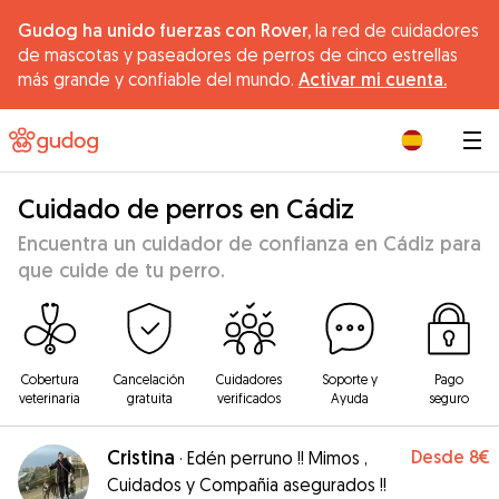
Gudog ha unido fuerzas con Rover,
la red de cuidadores
de mascotas y paseadores de perros de cinco estrellas
más grande y confiable del mundo.
Activar mi cuenta.
|
Cuidado de perros en Cádiz
Encuentra un cuidador de confianza en Cádiz para
que cuide de tu perro.
Cobertura
Cancelación
Cuidadores
Soporte y
Pago
veterinaria
gratuita
verificados
Ayuda
seguro
Cristina
Desde
8€
·
Edén perruno !! Mimos ,
Cuidados y Compañia asegurados !!