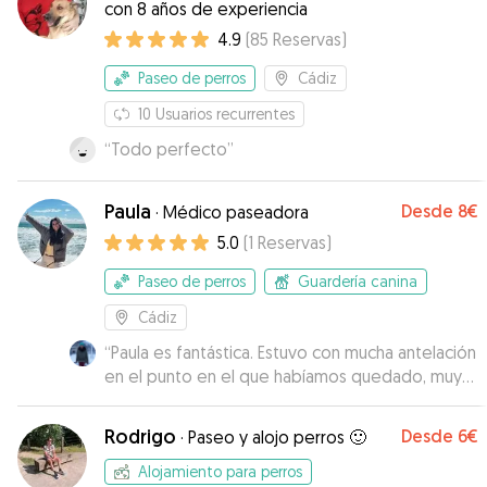
con 8 años de experiencia
4.9
(
85
Reservas
)
Paseo de perros
Cádiz
10
Usuarios recurrentes
“
Todo perfecto
”
Paula
Desde
8€
·
Médico paseadora
5.0
(
1
Reservas
)
Paseo de perros
Guardería canina
Cádiz
“
Paula es fantástica. Estuvo con mucha antelación
en el punto en el que habíamos quedado, muy
agradable y muy cariñosa. Mis dos perros la
adoraron desde el primer momento.
Rodrigo
Desde
6€
·
Paseo y alojo perros 🙂
Recomendadísima.
”
Alojamiento para perros