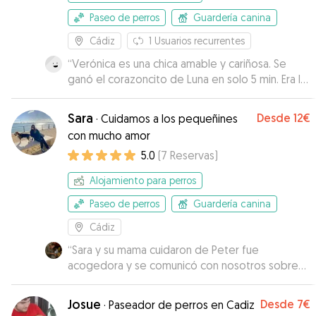
Paseo de perros
Guardería canina
Cádiz
1
Usuarios recurrentes
“
Verónica es una chica amable y cariñosa. Se
ganó el corazoncito de Luna en solo 5 min. Era la
primera vez que la dejábamos con alguien y os
aseguro que no podríamos haber encontrado
Sara
Desde
12€
·
Cuidamos a los pequeñines
mejor persona. Nos mantuvo informados de
con mucho amor
todos los pasos que daba con Luna a cada
5.0
(
7
Reservas
)
momentito, respeto sus horarios y costumbres...
Alfinal de las vacaciones Luna no quería volver...
Alojamiento para perros
No la culpo estuvo como una reina jajajaja
”
Paseo de perros
Guardería canina
Cádiz
“
Sara y su mama cuidaron de Peter fue
acogedora y se comunicó con nosotros sobre
su bienestar durante la tarde. Recomendable.
”
Josue
Desde
7€
·
Paseador de perros en Cadiz