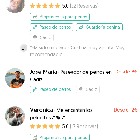
consejos para cuidar de él. Ha sido nuestro
5.0
(
22
Reservas
)
primer contacto con Gudog y estamos muy
contentos. No podíamos haber elegido mejor!
”
Alojamiento para perros
Paseo de perros
Guardería canina
Cádiz
“
Ha sido un placer Cristina, muy atenta, Muy
recomendable.
”
Jose María
Desde
8€
·
Paseador de perros en
Cádiz
Paseo de perros
Cádiz
Veronica
Desde
12€
·
Me encantan los
peluditos💕🐕💕
5.0
(
17
Reservas
)
Alojamiento para perros