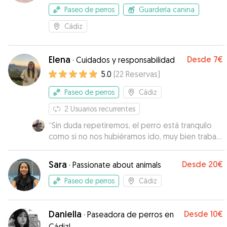
Paseo de perros
Guardería canina
Cádiz
Elena
Desde
7€
·
Cuidados y responsabilidad
5.0
(
22
Reservas
)
Paseo de perros
Cádiz
2
Usuarios recurrentes
“
Sin duda repetiremos, el perro está tranquilo
como si no nos hubiéramos ido, muy bien trabajo
wapa.
”
Sara
Desde
20€
·
Passionate about animals
Paseo de perros
Cádiz
Daniella
Desde
10€
·
Paseadora de perros en
Cádiz!