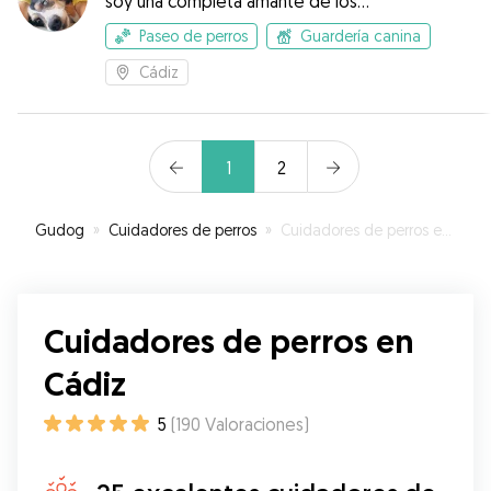
soy una completa amante de los
animales, pero sobretodo de perros
Paseo de perros
Guardería canina
Cádiz
1
2
Gudog
»
Cuidadores de perros
»
Cuidadores de perros en Cádiz
Cuidadores de perros en
Cádiz
5
(
190
Valoraciones
)