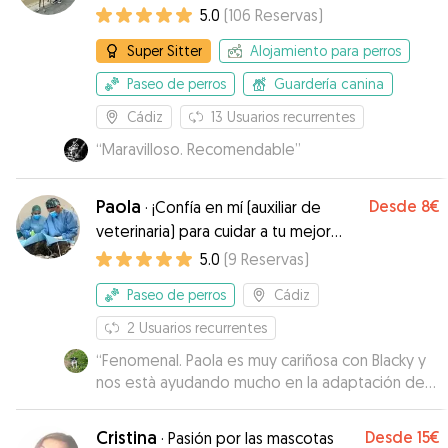
5.0
(
106
Reservas
)
Super Sitter
Alojamiento para perros
Paseo de perros
Guardería canina
Cádiz
13
Usuarios recurrentes
“
Maravilloso. Recomendable
”
Paola
Desde
8€
·
¡Confía en mí (auxiliar de
veterinaria) para cuidar a tu mejor
amigo!
5.0
(
9
Reservas
)
Paseo de perros
Cádiz
2
Usuarios recurrentes
“
Fenomenal. Paola es muy cariñosa con Blacky y
nos està ayudando mucho en la adaptación de
Blacky a la ciudad. Siempre està disponible
cuando la necesitamos y nos da muchos
Cristina
Desde
15€
·
Pasión por las mascotas