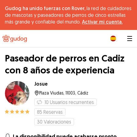
Gudog ha unido fuerzas con Rover,
la red de cuidadores
de mascotas y paseadores de perros de cinco estrellas
más grande y confiable del mundo.
Activar mi cuenta.
|
Paseador de perros en Cadiz
con 8 años de experiencia
Josue
Plaza Viudas, 11003, Cádiz
10
Usuarios recurrentes
85
Reservas
30
Valoraciones
La disponibilidad puede acabarse pronto.