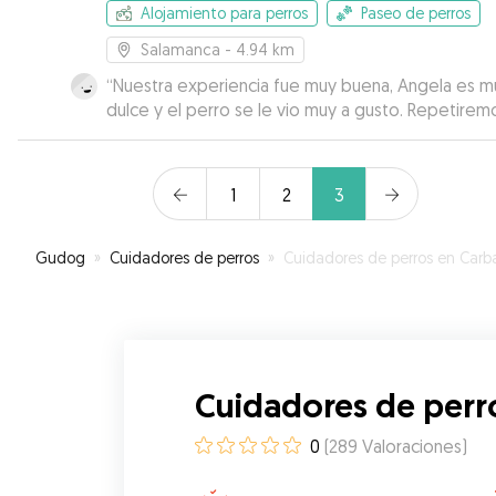
Alojamiento para perros
Paseo de perros
Salamanca
- 4.94 km
“
Nuestra experiencia fue muy buena, Angela es m
dulce y el perro se le vio muy a gusto. Repetirem
1
2
3
Gudog
»
Cuidadores de perros
»
Cuidadores de perros en Carbajosa de la Sagra
Cuidadores de perr
0
(
289
Valoraciones
)