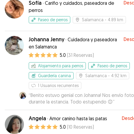
Sofía
Des
·
Cariño y cuidados, paseadora de
mucho en los paseos, además me informaba todo
perros
días y me mandaba fotitos. Será un placer volver 
repetir, 100% recomendable.
”
Paseo de perros
Salamanca
- 4.89 km
Johanna Jenny
Des
·
Cuidadora y paseadora
en Salamanca
5.0
(
31
Reservas
)
Alojamiento para perros
Paseo de perros
Guardería canina
Salamanca
- 4.92 km
1
Usuarios recurrentes
“
Benito estuvo genial con Johanna! Nos envío foto
durante la estancia. Todo estupendo 😊
”
Angela
Desd
·
Amor canino hasta las patas
5.0
(
10
Reservas
)