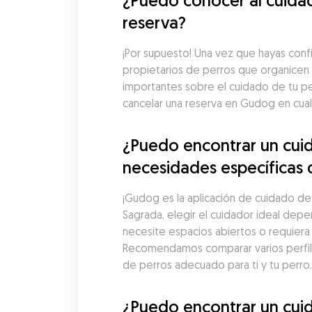
¿Puedo conocer al cuidad
reserva?
¡Por supuesto! Una vez que hayas conf
propietarios de perros que organicen 
importantes sobre el cuidado de tu pe
cancelar una reserva en Gudog en cua
¿Puedo encontrar un cuid
necesidades específicas 
¡Gudog es la aplicación de cuidado de
Sagrada, elegir el cuidador ideal depe
necesite espacios abiertos o requier
Recomendamos comparar varios perfiles 
de perros adecuado para ti y tu perro.
¿Puedo encontrar un cuid