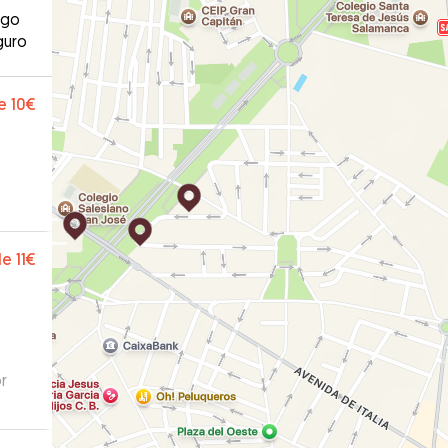
ago
guro
e
10€
de
11€
r
onsta
do