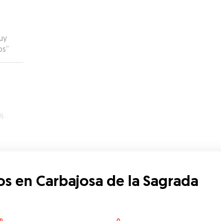
uy
os
”
da
os en Carbajosa de la Sagrada