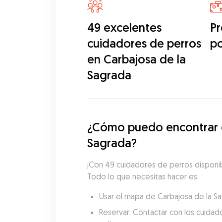
49 excelentes
Pr
cuidadores de perros
p
en Carbajosa de la
Sagrada
¿Cómo puedo encontrar cu
Sagrada?
¡Con 49 cuidadores de perros disponibl
Todo lo que necesitas hacer es:
Usar el mapa de Carbajosa de la Sa
Reservar: Contactar con los cuidado