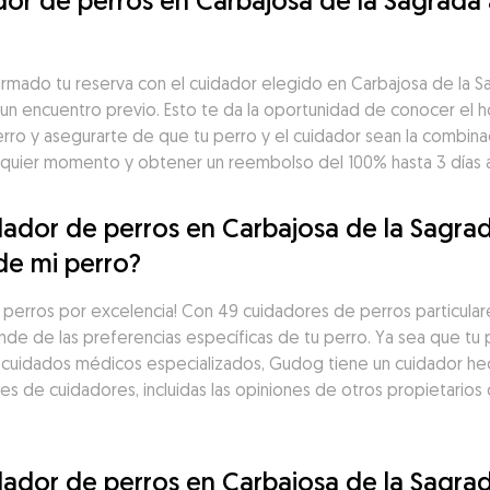
or de perros en Carbajosa de la Sagrada 
irmado tu reserva con el cuidador elegido en Carbajosa de la 
un encuentro previo. Esto te da la oportunidad de conocer el ho
rro y asegurarte de que tu perro y el cuidador sean la combina
lquier momento y obtener un reembolso del 100% hasta 3 días 
ador de perros en Carbajosa de la Sagrada
de mi perro?
 perros por excelencia! Con 49 cuidadores de perros particulare
nde de las preferencias específicas de tu perro. Ya sea que tu p
a cuidados médicos especializados, Gudog tiene un cuidador he
de cuidadores, incluidas las opiniones de otros propietarios d
ador de perros en Carbajosa de la Sagra