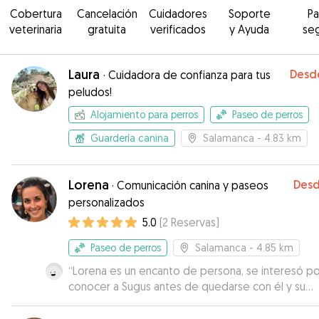
Cobertura
Cancelación
Cuidadores
Soporte
P
veterinaria
gratuita
verificados
y Ayuda
se
Laura
Desd
·
Cuidadora de confianza para tus
peludos!
Alojamiento para perros
Paseo de perros
Guardería canina
Salamanca
- 4.83 km
Lorena
Des
·
Comunicación canina y paseos
personalizados
5.0
(
2
Reservas
)
Paseo de perros
Salamanca
- 4.85 km
“
Lorena es un encanto de persona, se interesó po
conocer a Sugus antes de quedarse con él y su
sensibilidad con los animales es de admirar. Me c
que Sugus ha estado muy a gusto y se ha diverti