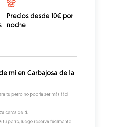
Precios desde 10€ por
s
noche
e mí en Carbajosa de la 
 tu perro no podría ser más fácil. 
a cerca de ti.
 tu perro, luego reserva fácilmente 