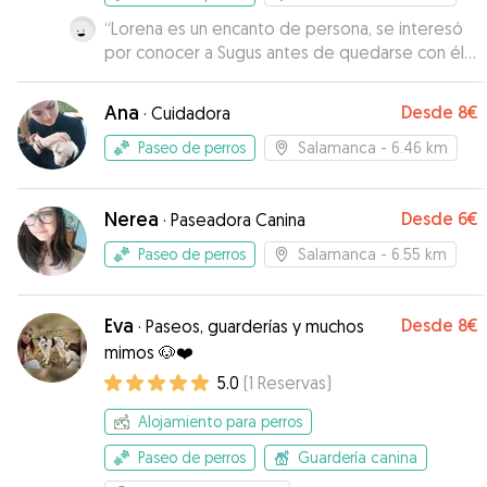
“
Lorena es un encanto de persona, se interesó
por conocer a Sugus antes de quedarse con él y
su sensibilidad con los animales es de admirar.
Me consta que Sugus ha estado muy a gusto y
Ana
Desde
8€
·
Cuidadora
se ha divertido mucho en los paseos, además
me informaba todos los días y me mandaba
Paseo de perros
Salamanca
- 6.46 km
fotitos. Será un placer volver a repetir, 100%
recomendable.
”
Nerea
Desde
6€
·
Paseadora Canina
Paseo de perros
Salamanca
- 6.55 km
Eva
Desde
8€
·
Paseos, guarderías y muchos
mimos 🐶❤️
5.0
(
1
Reservas
)
Alojamiento para perros
Paseo de perros
Guardería canina