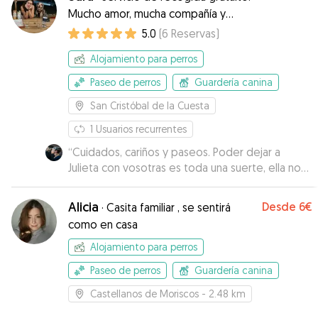
Mucho amor, mucha compañía y
mucho paseo :)
5.0
(
6
Reservas
)
Alojamiento para perros
Paseo de perros
Guardería canina
San Cristóbal de la Cuesta
1
Usuarios recurrentes
“
Cuidados, cariños y paseos. Poder dejar a
Julieta con vosotras es toda una suerte, ella no
se queda con cualquiera, jajaja. Gracias Bai y
Sara.
”
Alicia
Desde
6€
·
Casita familiar , se sentirá
como en casa
Alojamiento para perros
Paseo de perros
Guardería canina
Castellanos de Moriscos
- 2.48 km