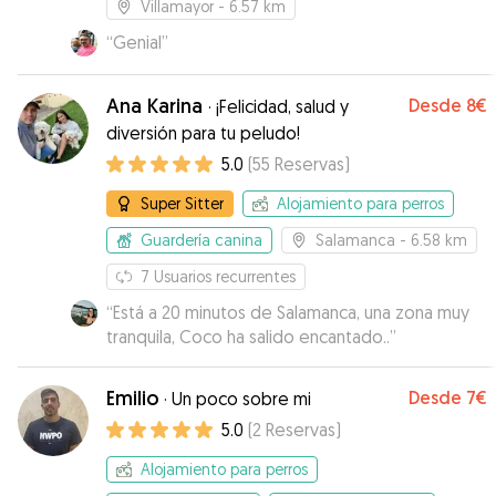
Villamayor
- 6.57 km
“
Genial
”
Ana Karina
Desde
8€
·
¡Felicidad, salud y
diversión para tu peludo!
5.0
(
55
Reservas
)
Super Sitter
Alojamiento para perros
Guardería canina
Salamanca
- 6.58 km
7
Usuarios recurrentes
“
Está a 20 minutos de Salamanca, una zona muy
tranquila, Coco ha salido encantado..
”
Emilio
Desde
7€
·
Un poco sobre mi
5.0
(
2
Reservas
)
Alojamiento para perros