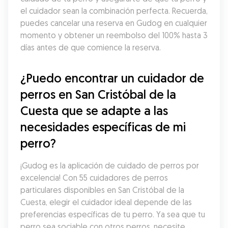
el cuidador sean la combinación perfecta. Recuerda, 
puedes cancelar una reserva en Gudog en cualquier 
momento y obtener un reembolso del 100% hasta 3 
días antes de que comience la reserva.
¿Puedo encontrar un cuidador de 
perros en San Cristóbal de la 
Cuesta que se adapte a las 
necesidades específicas de mi 
perro?
¡Gudog es la aplicación de cuidado de perros por 
excelencia! Con 55 cuidadores de perros 
particulares disponibles en San Cristóbal de la 
Cuesta, elegir el cuidador ideal depende de las 
preferencias específicas de tu perro. Ya sea que tu 
perro sea sociable con otros perros, necesite 