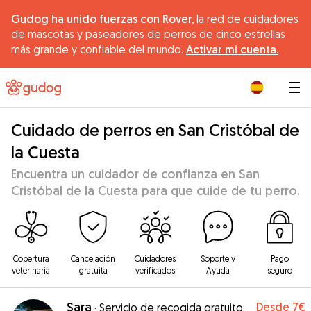
Gudog ha unido fuerzas con Rover,
la red de cuidadores
de mascotas y paseadores de perros de cinco estrellas
más grande y confiable del mundo.
Activar mi cuenta.
|
Cuidado de perros en San Cristóbal de
la Cuesta
Encuentra un cuidador de confianza en San
Cristóbal de la Cuesta para que cuide de tu perro.
Cobertura
Cancelación
Cuidadores
Soporte y
Pago
veterinaria
gratuita
verificados
Ayuda
seguro
Sara
Desde
7€
·
Servicio de recogida gratuito.