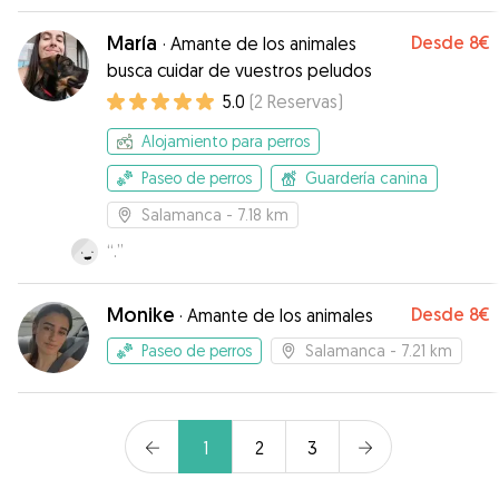
María
Desde
8€
·
Amante de los animales
busca cuidar de vuestros peludos
5.0
(
2
Reservas
)
Alojamiento para perros
Paseo de perros
Guardería canina
Salamanca
- 7.18 km
“
.
”
Monike
Desde
8€
·
Amante de los animales
Paseo de perros
Salamanca
- 7.21 km
1
2
3