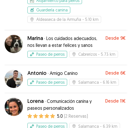
Alojamiento para perros
Guardería canina
Aldeaseca de la Armuña
- 5.10 km
Marina
Desde
9€
·
Los cuidados adecuados,
nos llevan a estar felices y sanos
Paseo de perros
Cabrerizos
- 5.73 km
Antonio
Desde
6€
·
Amigo Canino
Paseo de perros
Salamanca
- 6.16 km
Lorena
Desde
11€
·
Comunicación canina y
paseos personalizados
5.0
(
2
Reservas
)
Paseo de perros
Salamanca
- 6.39 km