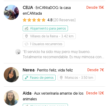
CELIA
Desde
15€
·
EnCANtaDOG: la casa
enCANtada
4.8
(
20
Reservas
)
Alojamiento para perros
Villares de la Reina
- 3.42 km
1
Usuarios recurrentes
“
El servicio ha sido muy pero muy bueno.
Totalmente recomendable. Es muy mimosa con
los animales.
”
Nerea
Desde
7€
·
Perrito feliz, vida feliz
Paseo de perros
Moriscos
- 3.50 km
Aida
Desde
12€
·
Aux veterinaria amante de los
animales