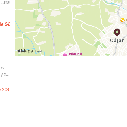
 Luna!
de
9€
os.
 y se
e
20€