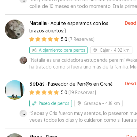
collie de 10 meses en todo momento. Era la primera
vez que la dejábamos con alguien, y todo perfec
Hicimos primero un día de prueba para ver qué ta
Natalia
Desd
·
Aquí te esperamos con los
adaptaba ella y luego unos días después 5 días c
brazos abiertos:)
Katy. Nos iba enviando fotos y vídeos de Noah y de lo
5.0
(
7
Reservas
)
bien que se lo estaba pasando, dando paseos po
senderos y en su terreno con juguetes y snacks q
Alojamiento para perros
Cájar
- 4.02 km
daba. Un acierto dejar a nuestra perrita con ella.
”
“
Natalia es una cuidadora estupenda para mí Waka
ha tratado como si fuera uno más de la familia. M
gracias Natalia
”
Sebas
Desd
·
Paseador de Perr@s en Graná
5.0
(
19
Reservas
)
Paseo de perros
Granada
- 4.18 km
“
Sebas y Cris fueron muy atentos, lo pasearon mu
veces todos los días y lo cuidaron como si fuera s
perro. Zeus se ha quedado muy agustito con ello
todo ha sido genial. Excelente comunicación y
Elena
Des