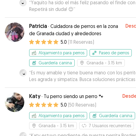
“
Yaquito ha sido el más feliz pasando el finde con
Repetirá sin duda! 😊
”
Patricia
Des
·
Cuidadora de perros en la zona
de Granada ciudad y alrededores
5.0
(
11
Reservas
)
Alojamiento para perros
Paseo de perros
Guardería canina
Granada
- 3.15 km
“
Es muy amable y tiene buena mano con los perrit
Les agrada y simpatiza. Busca soluciones prácticas
adapta a circunstancias.
”
Katy
Desd
·
Tu perro siendo un perro 🐾
5.0
(
50
Reservas
)
Alojamiento para perros
Guardería canina
Granada
- 3.15 km
7
Usuarios recurrentes
“
Katy estuvo pendiente de nuestra perrita Border