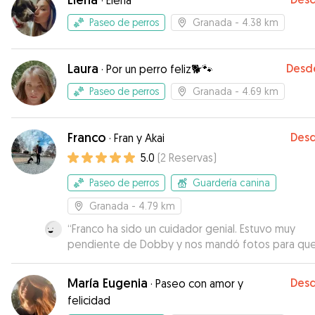
·
Elena
disponibilidad.
”
Paseo de perros
Granada
- 4.38 km
Laura
Desd
·
Por un perro feliz🐕🐾
Paseo de perros
Granada
- 4.69 km
Franco
Des
·
Fran y Akai
5.0
(
2
Reservas
)
Paseo de perros
Guardería canina
Granada
- 4.79 km
“
Franco ha sido un cuidador genial. Estuvo muy
pendiente de Dobby y nos mandó fotos para qu
pudiéramos ver cómo estaba. Lo recomiendo. Lo
ponemos En nuestra lista de favoritos si volvemos
María Eugenia
Des
·
Paseo con amor y
Granada.
”
felicidad