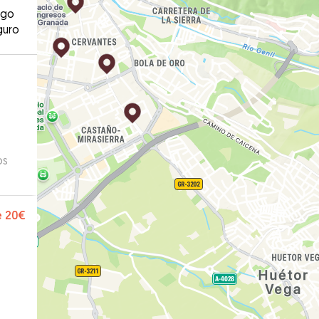
ago
guro
os
e
20€