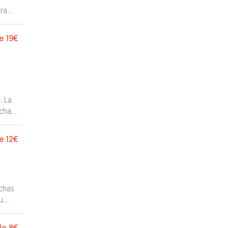
to.
l se
e
19€
on
r
ue le
. La
uchas
e
12€
chas
u
s y
de
8€