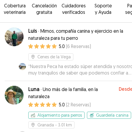
Cobertura
Cancelación
Cuidadores
Soporte
P
veterinaria
gratuita
verificados
y Ayuda
se
Luis
·
Mimos, compañía canina y ejercicio en la
naturaleza para tu perro
5.0
(
6
Reservas
)
Cenes de la Vega
“
Nuestra Peca ha estado súper atendida y nosotr
muy tranquilos de saber que podemos confiar a
alguien que la trata como si fuera suya. Sin duda
repetiremos! 🐶👍☺️
”
Luna
Desd
·
Uno más de la familia, en la
naturaleza
5.0
(
2
Reservas
)
Alojamiento para perros
Guardería canina
Granada
- 3.01 km