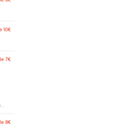
e
10€
de
7€
e
 a
de
8€