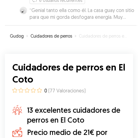
6
Usuarios recurrentes
“
Genial tanto ella como él. La casa guay con sitio
para que mi gorda desfogara energía. Muy
contentos.
”
Gudog
»
Cuidadores de perros
»
Cuidadores de perros en El Coto
Cuidadores de perros en El
Coto
0
(
77
Valoraciones
)
13 excelentes cuidadores de
perros en El Coto
Precio medio de 21€ por