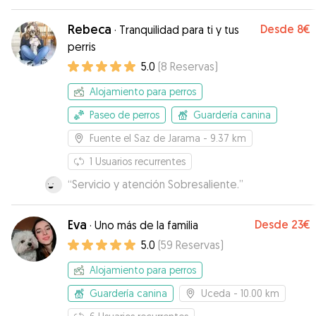
Rebeca
Desde
8€
·
Tranquilidad para ti y tus
perris
5.0
(
8
Reservas
)
Alojamiento para perros
Paseo de perros
Guardería canina
Fuente el Saz de Jarama
- 9.37 km
1
Usuarios recurrentes
“
Servicio y atención Sobresaliente.
”
Eva
Desde
23€
·
Uno más de la familia
5.0
(
59
Reservas
)
Alojamiento para perros
Guardería canina
Uceda
- 10.00 km