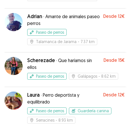
Adrian
Desde
12€
·
Amante de animales paseo
perros
Paseo de perros
Talamanca de Jarama
- 7.37 km
Scherezade
Desde
15€
·
Que haríamos sin
ellos
Paseo de perros
Galápagos
- 8.62 km
Laura
Desde
12€
·
Perro deportista y
equilibrado
Paseo de perros
Guardería canina
Serracines
- 8.93 km