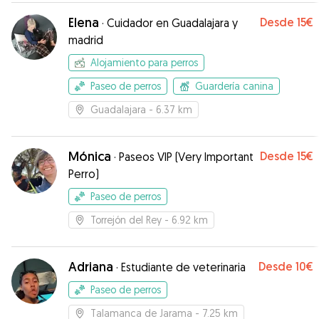
Elena
Desde
15€
·
Cuidador en Guadalajara y
madrid
Alojamiento para perros
Paseo de perros
Guardería canina
Guadalajara
- 6.37 km
Mónica
Desde
15€
·
Paseos VIP (Very Important
Perro)
Paseo de perros
Torrejón del Rey
- 6.92 km
Adriana
Desde
10€
·
Estudiante de veterinaria
Paseo de perros
Talamanca de Jarama
- 7.25 km