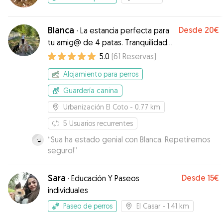
Blanca
Desde
20€
·
La estancia perfecta para
tu amig@ de 4 patas. Tranquilidad
para ti y para ellos
5.0
(
61
Reservas
)
Alojamiento para perros
Guardería canina
Urbanización El Coto
- 0.77 km
5
Usuarios recurrentes
“
Sua ha estado genial con Blanca. Repetiremos
seguro!
”
Sara
Desde
15€
·
Educación Y Paseos
individuales
Paseo de perros
El Casar
- 1.41 km