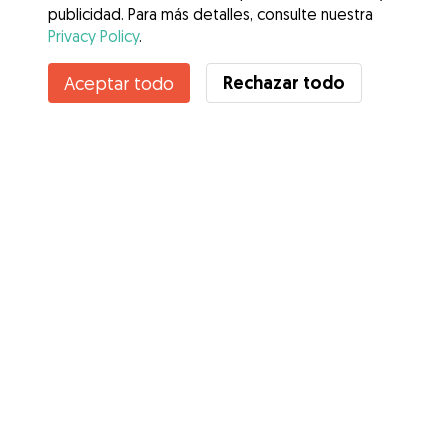
publicidad. Para más detalles, consulte nuestra
Privacy Policy
.
Rechazar todo
Aceptar todo
Servicios
Cómo funciona
Sobre Gudog
Opiniones
Cobertura Veterinaria
Consejos para dueños de perros
Consejos para cuidadores