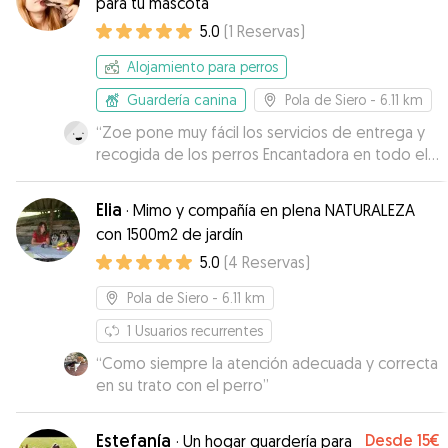
para tu mascota
5.0
(
1
Reservas
)
Alojamiento para perros
Guardería canina
Pola de Siero
- 6.11 km
“
Zoe pone muy fácil los servicios de entrega y
recogida de los perros Encantadora en todo el
proceso. Hace muy fácil la gestión de la reserva.
Te mantiene al tanto del estado de los perros.
Elia
·
Mimo y compañía en plena NATURALEZA
Para repetir.
”
con 1500m2 de jardín
5.0
(
4
Reservas
)
Pola de Siero
- 6.11 km
1
Usuarios recurrentes
“
Como siempre la atención adecuada y correcta
en su trato con el perro
”
Estefanía
Desde
15€
·
Un hogar guardería para