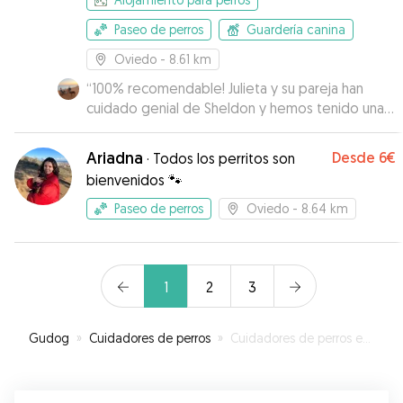
Paseo de perros
Guardería canina
Oviedo
- 8.61 km
“
100% recomendable! Julieta y su pareja han
cuidado genial de Sheldon y hemos tenido una
comunicación muy fluida, lo cual siempre se
agradece.
”
Ariadna
Desde
6€
·
Todos los perritos son
bienvenidos 🐾
Paseo de perros
Oviedo
- 8.64 km
1
2
3
Gudog
»
Cuidadores de perros
»
Cuidadores de perros en Fonciello