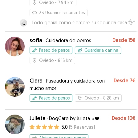
Oviedo
- 7.94 km
33
Usuarios recurrentes
“
Todo genial como siempre su segunda casa 👌
”
sofia
Desde
15€
·
Cuidadora de perros
Paseo de perros
Guardería canina
Oviedo
- 8.13 km
Clara
Desde
7€
·
Paseadora y cuidadora con
mucho amor
Paseo de perros
Oviedo
- 8.28 km
Julieta
Desde
10€
·
DogCare by Julieta ⭐️❤️
5.0
(
5
Reservas
)
Alojamiento para perros