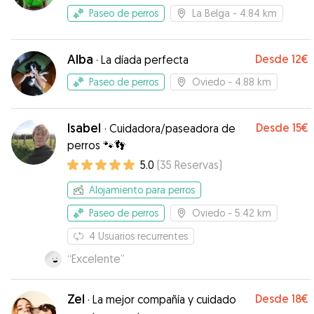
Paseo de perros
La Belga
- 4.84 km
Alba
Desde
12€
·
La díada perfecta
Paseo de perros
Oviedo
- 4.88 km
Isabel
Desde
15€
·
Cuidadora/paseadora de
perros 🐾👣
5.0
(
35
Reservas
)
Alojamiento para perros
Paseo de perros
Oviedo
- 5.42 km
4
Usuarios recurrentes
“
Excelente
”
Zel
Desde
18€
·
La mejor compañía y cuidado