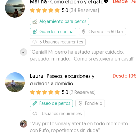
Marina
Desde
17€
·
Como el perro y el gato💖
5.0
(
34
Reservas
)
Alojamiento para perros
Guardería canina
Oviedo
- 6.60 km
3
Usuarios recurrentes
“
Genial!! Mi perro ha estado súper cuidado,
paseado, mimado… Como si estuviera en casa!!
”
Laura
Desde
10€
·
Paseos, excursiones y
cuidados a domiclio
5.0
(
2
Reservas
)
Paseo de perros
Fonciello
1
Usuarios recurrentes
“
Muy profesional y atenta en todo momento
con Rufo, repetiremos sin duda
”