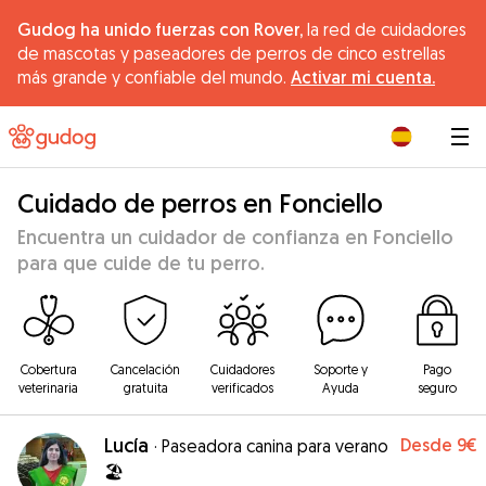
Gudog ha unido fuerzas con Rover,
la red de cuidadores
de mascotas y paseadores de perros de cinco estrellas
más grande y confiable del mundo.
Activar mi cuenta.
|
Cuidado de perros en Fonciello
Encuentra un cuidador de confianza en Fonciello
para que cuide de tu perro.
Cobertura
Cancelación
Cuidadores
Soporte y
Pago
veterinaria
gratuita
verificados
Ayuda
seguro
Lucía
Desde
9€
·
Paseadora canina para verano
🏖️