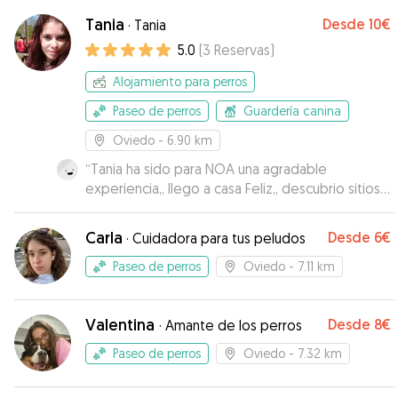
Tania
Desde
10€
·
Tania
5.0
(
3
Reservas
)
Alojamiento para perros
Paseo de perros
Guardería canina
Oviedo
- 6.90 km
“
Tania ha sido para NOA una agradable
experiencia,, llego a casa Feliz,, descubrio sitios
muy bonitos con Tania,,la experiencia es de 10,
Tania es para nosotros de total confianza ,
Carla
Desde
6€
·
Cuidadora para tus peludos
cariñosa, y NOA, seguro deseando volver a
dsifrutar de descubrir nuevas aventuras con
Paseo de perros
Oviedo
- 7.11 km
Tania, y sus perritos..Nos envio fotos y videos
susper chulos con NOA.. muy agrdecida por su
Valentina
Desde
8€
atención y cuidado..
·
Amante de los perros
”
Paseo de perros
Oviedo
- 7.32 km