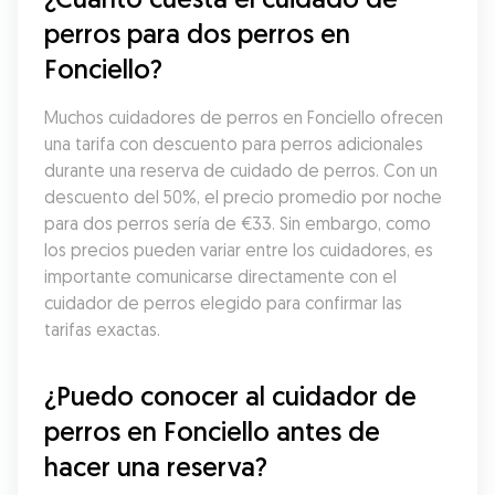
perros para dos perros en 
Fonciello?
Muchos cuidadores de perros en Fonciello ofrecen 
una tarifa con descuento para perros adicionales 
durante una reserva de cuidado de perros. Con un 
descuento del 50%, el precio promedio por noche 
para dos perros sería de €33. Sin embargo, como 
los precios pueden variar entre los cuidadores, es 
importante comunicarse directamente con el 
cuidador de perros elegido para confirmar las 
tarifas exactas.
¿Puedo conocer al cuidador de 
perros en Fonciello antes de 
hacer una reserva?