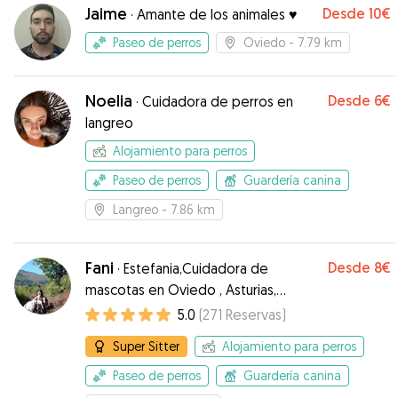
Jaime
Desde
10€
·
Amante de los animales ♥️
Paseo de perros
Oviedo
- 7.79 km
Noelia
Desde
6€
·
Cuidadora de perros en
langreo
Alojamiento para perros
Paseo de perros
Guardería canina
Langreo
- 7.86 km
Fani
Desde
8€
·
Estefania,Cuidadora de
mascotas en Oviedo , Asturias,
España
5.0
(
271
Reservas
)
Super Sitter
Alojamiento para perros
Paseo de perros
Guardería canina