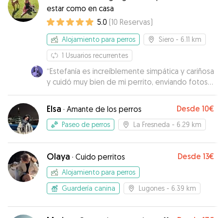
estar como en casa
5.0
(
10
Reservas
)
Alojamiento para perros
Siero
- 6.11 km
1
Usuarios recurrentes
“
Estefanía es increíblemente simpática y cariñosa
y cuidó muy bien de mi perrito, enviando fotos y
vídeos por WhatsApp a menudo. A pesar de
que buscaba un lugar con poca antelación, fue
Elsa
Desde
10€
·
Amante de los perros
muy receptiva y se adaptó a todas mis
peticiones. Muchas gracias!
”
Paseo de perros
La Fresneda
- 6.29 km
Olaya
Desde
13€
·
Cuido perritos
Alojamiento para perros
Guardería canina
Lugones
- 6.39 km