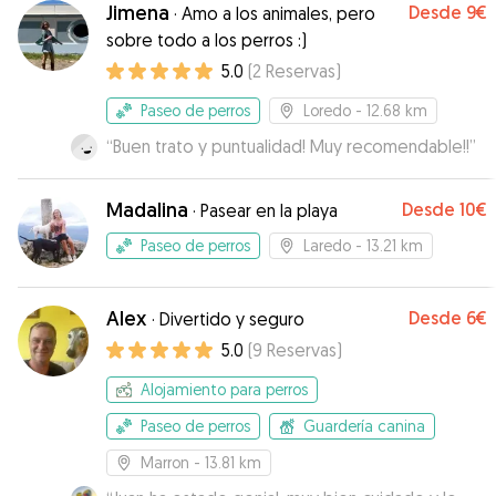
Jimena
Desde
9€
·
Amo a los animales, pero
sobre todo a los perros :)
5.0
(
2
Reservas
)
Paseo de perros
Loredo
- 12.68 km
“
Buen trato y puntualidad! Muy recomendable!!
”
Madalina
Desde
10€
·
Pasear en la playa
Paseo de perros
Laredo
- 13.21 km
Alex
Desde
6€
·
Divertido y seguro
5.0
(
9
Reservas
)
Alojamiento para perros
Paseo de perros
Guardería canina
Marron
- 13.81 km