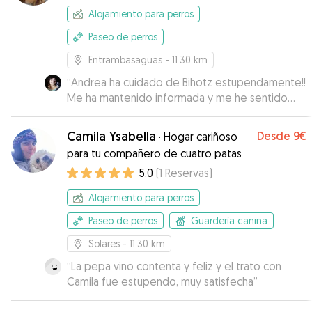
Alojamiento para perros
Paseo de perros
Entrambasaguas
- 11.30 km
“
Andrea ha cuidado de Bihotz estupendamente!!
Me ha mantenido informada y me he sentido
muy agusto con ella, y lo más importante es que
Bihotz ha estado como en casa. Repetiré!!
”
Camila Ysabella
Desde
9€
·
Hogar cariñoso
para tu compañero de cuatro patas
5.0
(
1
Reservas
)
Alojamiento para perros
Paseo de perros
Guardería canina
Solares
- 11.30 km
“
La pepa vino contenta y feliz y el trato con
Camila fue estupendo, muy satisfecha
”