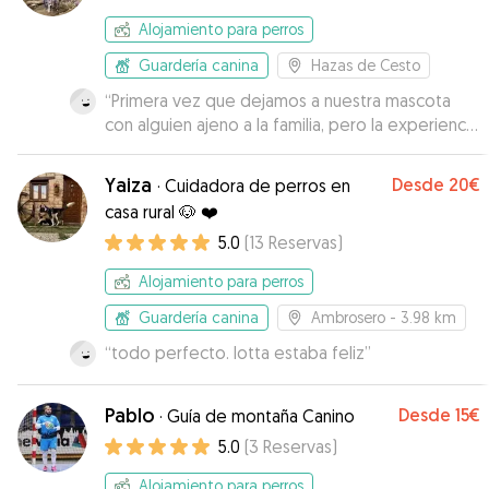
Alojamiento para perros
Guardería canina
Hazas de Cesto
“
Primera vez que dejamos a nuestra mascota
con alguien ajeno a la familia, pero la experiencia
no puede ser más positiva. Laura fue muy
amable y atenta en respondernos siempre que
Yaiza
Desde
20€
·
Cuidadora de perros en
le escribimos, además de mandarnos divertidos
casa rural 🐶 ❤️
documentos gráficos de la estancia. Creo que
5.0
(
13
Reservas
)
Ringo se lo pasó muy bien, así que seguro que
repetiremos. ¡Gracias Laura!.
”
Alojamiento para perros
Guardería canina
Ambrosero
- 3.98 km
“
todo perfecto. lotta estaba feliz
”
Pablo
Desde
15€
·
Guía de montaña Canino
5.0
(
3
Reservas
)
Alojamiento para perros