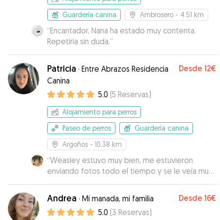
Guardería canina
Ambrosero
- 4.51 km
“
Encantador, Nana ha estado muy contenta.
Repetiría sin duda.
”
Patricia
Desde
12€
·
Entre Abrazos Residencia
Canina
5.0
(
5
Reservas
)
Alojamiento para perros
Paseo de perros
Guardería canina
Argoños
- 10.38 km
“
Weasley estuvo muy bien, me estuvieron
enviando fotos todo el tiempo y se le veía muy
a gusto
”
Andrea
Desde
16€
·
Mi manada, mi familia
5.0
(
3
Reservas
)