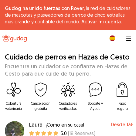
Gudog ha unido fuerzas con Rover,
la red de cuidadores
de mascotas y paseadores de perros de cinco estrellas
más grande y confiable del mundo.
Activar mi cuenta.
|
Cuidado de perros en Hazas de Cesto
Encuentra un cuidador de confianza en Hazas de
Cesto para que cuide de tu perro.
Cobertura
Cancelación
Cuidadores
Soporte y
Pago
veterinaria
gratuita
verificados
Ayuda
seguro
Laura
Desde
13€
·
¡Como en su casa!
5.0
(
18
Reservas
)