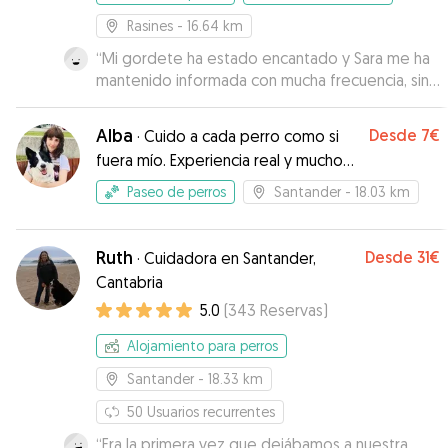
Rasines
- 16.64 km
“
Mi gordete ha estado encantado y Sara me ha
mantenido informada con mucha frecuencia, sin
duda para repetir! 🥰
”
Alba
Desde
7€
·
Cuido a cada perro como si
fuera mío. Experiencia real y mucho
cariño
Paseo de perros
Santander
- 18.03 km
Ruth
Desde
31€
·
Cuidadora en Santander,
Cantabria
5.0
(
343
Reservas
)
Alojamiento para perros
Santander
- 18.33 km
50
Usuarios recurrentes
“
Era la primera vez que dejábamos a nuestra