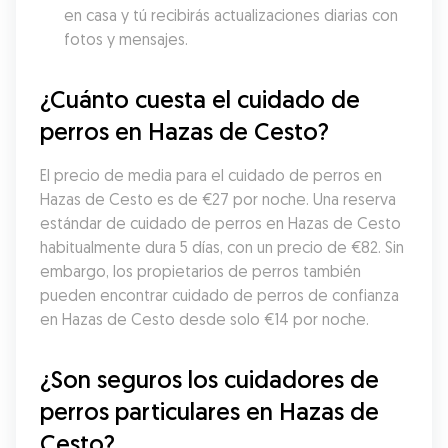
en casa y tú recibirás actualizaciones diarias con 
fotos y mensajes.
¿Cuánto cuesta el cuidado de 
perros en Hazas de Cesto?
El precio de media para el cuidado de perros en 
Hazas de Cesto es de €27 por noche. Una reserva 
estándar de cuidado de perros en Hazas de Cesto 
habitualmente dura 5 días, con un precio de €82. Sin 
embargo, los propietarios de perros también 
pueden encontrar cuidado de perros de confianza 
en Hazas de Cesto desde solo €14 por noche.
¿Son seguros los cuidadores de 
perros particulares en Hazas de 
Cesto?