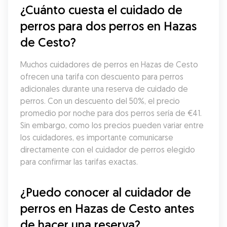
¿Cuánto cuesta el cuidado de 
perros para dos perros en Hazas 
de Cesto?
Muchos cuidadores de perros en Hazas de Cesto 
ofrecen una tarifa con descuento para perros 
adicionales durante una reserva de cuidado de 
perros. Con un descuento del 50%, el precio 
promedio por noche para dos perros sería de €41. 
Sin embargo, como los precios pueden variar entre 
los cuidadores, es importante comunicarse 
directamente con el cuidador de perros elegido 
para confirmar las tarifas exactas.
¿Puedo conocer al cuidador de 
perros en Hazas de Cesto antes 
de hacer una reserva?