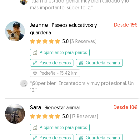
“
Juan ha estado genial, muy bien cuidado y lo
más importante, súper feliz.
”
Jeanne
Desde
15€
·
Paseos educativos y
guardería
5.0
(
3
Reservas
)
Alojamiento para perros
Paseo de perros
Guardería canina
Pedreña
- 15.42 km
“
¡Súper bien! Encantadora y muy profesional. Un
10.
”
Sara
Desde
10€
·
Bienestar animal
5.0
(
17
Reservas
)
Alojamiento para perros
Paseo de perros
Guardería canina