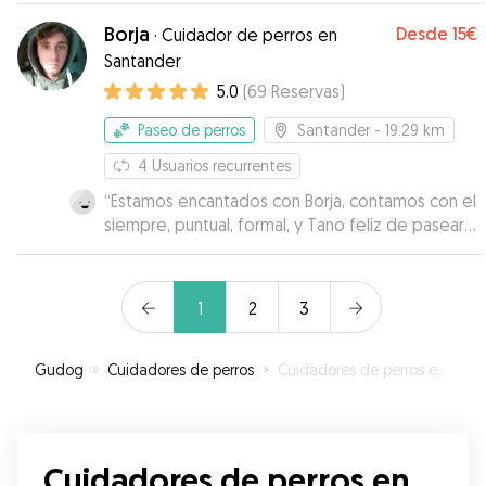
Borja
Desde
15€
·
Cuidador de perros en
Santander
5.0
(
69
Reservas
)
Paseo de perros
Santander
- 19.29 km
4
Usuarios recurrentes
“
Estamos encantados con Borja, contamos con el
siempre, puntual, formal, y Tano feliz de pasear
con el.
”
1
2
3
Gudog
»
Cuidadores de perros
»
Cuidadores de perros en Hazas de Cesto
Cuidadores de perros en