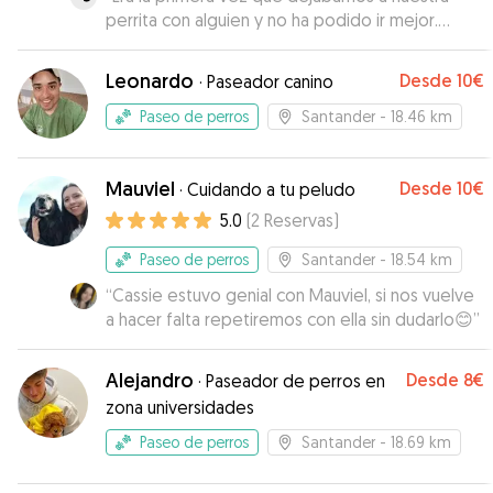
perrita con alguien y no ha podido ir mejor.
Desde el minuto uno con Ruth han sido todo
facilidades, es súper flexible en horarios,
Leonardo
Desde
10€
·
Paseador canino
transparente y nos mantuvo informados en todo
momento. Nuestra perra no ha podido estar en
Paseo de perros
Santander
- 18.46 km
mejores manos. Mil gracias de nuevo,
repetiremos sin dudarlo!
”
Mauviel
Desde
10€
·
Cuidando a tu peludo
5.0
(
2
Reservas
)
Paseo de perros
Santander
- 18.54 km
“
Cassie estuvo genial con Mauviel, si nos vuelve
a hacer falta repetiremos con ella sin dudarlo😊
”
Alejandro
Desde
8€
·
Paseador de perros en
zona universidades
Paseo de perros
Santander
- 18.69 km