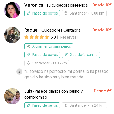
Veronica
Desde
10€
·
Tu cuidadora preferida
Paseo de perros
Santander
- 18.80 km
Raquel
Desde
10€
·
Cuidadores Cantabria
5.0
(
1
Reservas
)
Alojamiento para perros
Paseo de perros
Guardería canina
Santander
- 19.05 km
“
El servicio ha perfecto, mi perrita lo ha pasado
genial y ha sido muy bien tratada.
”
Luis
Desde
6€
·
Paseos diarios con cariño y
compromiso
Paseo de perros
Santander
- 19.24 km