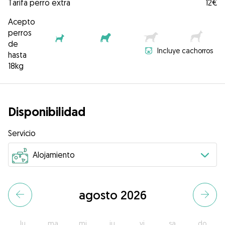
Tarifa perro extra
12€
Acepto
perros
de
Incluye cachorros
hasta
18kg
Disponibilidad
Servicio
agosto 2026
lu
ma
mi
ju
vi
sa
do