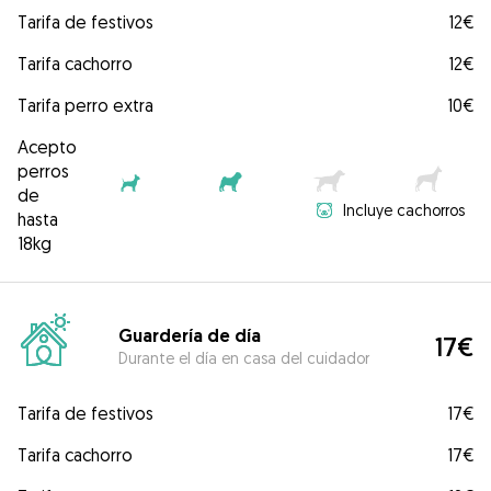
Tarifa de festivos
12€
Tarifa cachorro
12€
Tarifa perro extra
10€
Acepto
perros
de
Incluye cachorros
hasta
18kg
Guardería de día
17€
Durante el día en casa del cuidador
Tarifa de festivos
17€
Tarifa cachorro
17€