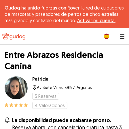
Gudog ha unido fuerzas con Rover,
la red de cuidadores
de mascotas y paseadores de perros de cinco estrellas
más grande y confiable del mundo.
Activar mi cuenta.
|
Entre Abrazos Residencia
Canina
Patricia
Av Siete Villas, 39197, Argoños
5
Reservas
4
Valoraciones
La disponibilidad puede acabarse pronto.
Reserva ahora, con cancelación gratuita hasta 3