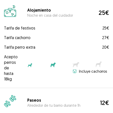
Alojamiento
25€
Noche en casa del cuidador
Tarifa de festivos
25€
Tarifa cachorro
27€
Tarifa perro extra
20€
Acepto
perros
de
Incluye cachorros
hasta
18kg
Paseos
12€
Alrededor de tu barrio durante 1h