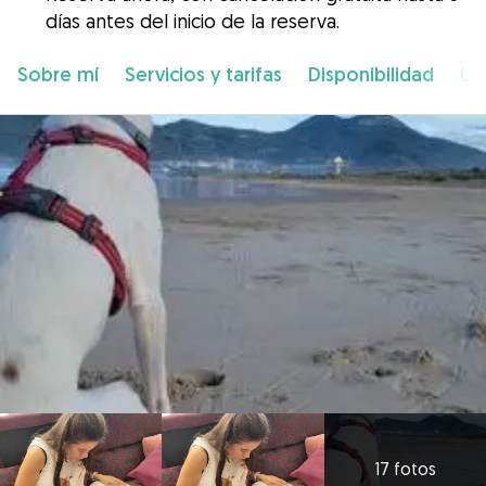
días antes del inicio de la reserva.
Sobre mí
Servicios y tarifas
Disponibilidad
Ub
17 fotos