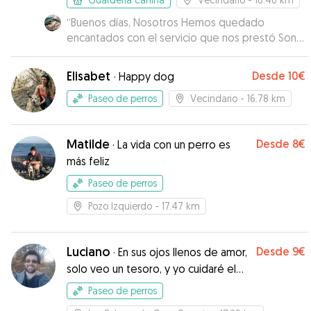
“
Buenos días, Nosotros Hemos quedado
encantados con el servicio que nos prestó Sonia
con Lazi, tanto por el cariño que le prestó a la
perrita como el servicio que nos prestó a
Elisabet
Desde
10€
·
Happy dog
Nosotros, nos tenía puntualmente informados
del Estado de Lazi con Fotos y mensajes a diario,
Paseo de perros
Vecindario
- 16.78 km
totalmente recomendable. Atte. Esteban
Santiago Bermúdez
”
Matilde
Desde
8€
·
La vida con un perro es
más feliz
Paseo de perros
Pozo Izquierdo
- 17.47 km
Luciano
Desde
9€
·
En sus ojos llenos de amor,
solo veo un tesoro, y yo cuidaré el
tuyo!
Paseo de perros