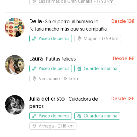
Las Palmas de Gran Canaria
- 17.90 km
Delia
Desde
12€
·
Sin el perro, al humano le
faltaría mucho más que su compañía
Paseo de perros
Mogán
- 17.99 km
Laura
Desde
8€
·
Patitas felices
Paseo de perros
Guardería canina
Vecindario
- 18.15 km
Julia del cristo
Desde
12€
·
Cuidadora de
perros
Paseo de perros
Guardería canina
Arinaga
- 21.16 km