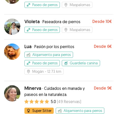
Paseo de perros
Maspalomas
Violeta
Desde
10€
·
Paseadora de perros
Paseo de perros
Maspalomas
Lua
Desde
6€
·
Pasión por los perritos
Alojamiento para perros
Paseo de perros
Guardería canina
Mogán
- 12.73 km
Minerva
Desde
9€
·
Cuidados en manada y
paseos en la naturaleza.
5.0
(
49
Reservas
)
Super Sitter
Alojamiento para perros