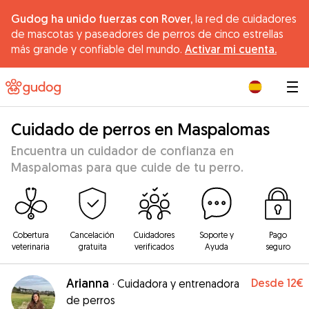
Gudog ha unido fuerzas con Rover,
la red de cuidadores
de mascotas y paseadores de perros de cinco estrellas
más grande y confiable del mundo.
Activar mi cuenta.
|
Cuidado de perros en Maspalomas
Encuentra un cuidador de confianza en
Maspalomas para que cuide de tu perro.
Cobertura
Cancelación
Cuidadores
Soporte y
Pago
veterinaria
gratuita
verificados
Ayuda
seguro
Arianna
Desde
12€
·
Cuidadora y entrenadora
de perros