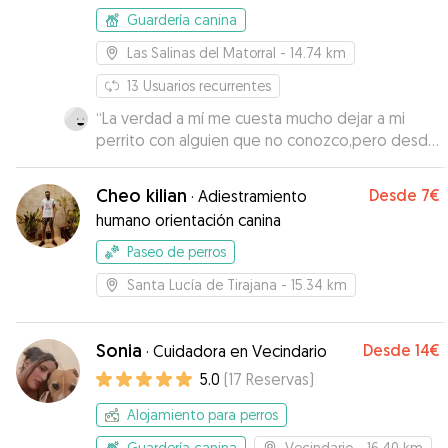
Guardería canina
Las Salinas del Matorral
- 14.74 km
13
Usuarios recurrentes
“
La verdad a mí me cuesta mucho dejar a mi
perrito con alguien que no conozco,pero desde
el principio mi perro se sintió a gusto,ellos son
muy atentos y se nota que saben cómo
Cheo kilian
Desde
7€
·
Adiestramiento
cuidarlos,así que si eres como yo que te cuesta
humano orientación canina
confiar este es tu sitio😉
”
Paseo de perros
Santa Lucía de Tirajana
- 15.34 km
Sonia
Desde
14€
·
Cuidadora en Vecindario
5.0
(
17
Reservas
)
Alojamiento para perros
Guardería canina
Vecindario
- 16.40 km