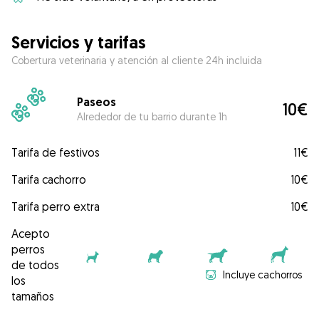
Servicios y tarifas
Cobertura veterinaria y atención al cliente 24h incluida
Paseos
10€
Alrededor de tu barrio durante 1h
Tarifa de festivos
11€
Tarifa cachorro
10€
Tarifa perro extra
10€
Acepto
perros
de todos
Incluye cachorros
los
tamaños