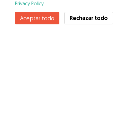
Privacy Policy
.
Contacta con Violeta
Rechazar todo
Aceptar todo
¿Conoces los Beneficios de Gudog? Ver más
Servicios
Cómo funciona
Sobre Gudog
Opiniones
Cobertura Veterinaria
Consejos para dueños de perros
Consejos para cuidadores
Hazte cuidador