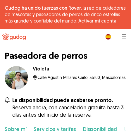
Gudog ha unido fuerzas con Rover,
la red de cuidadores
de mascotas y paseadores de perros de cinco estrellas
más grande y confiable del mundo.
Activar mi cuenta.
|
Paseadora de perros
Violeta
Calle Agustín Millares Carlo, 35100, Maspalomas
La disponibilidad puede acabarse pronto.
Reserva ahora, con cancelación gratuita hasta 3
días antes del inicio de la reserva.
Sobre mí
Servicios y tarifas
Disponibilidad
Ub