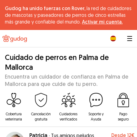
Gudog ha unido fuerzas con Rover,
la red de cuidadores
de mascotas y paseadores de perros de cinco estrellas
más grande y confiable del mundo.
Activar mi cuenta.
|
Cuidado de perros en Palma de
Mallorca
Encuentra un cuidador de confianza en Palma de
Mallorca para que cuide de tu perro.
Cobertura
Cancelación
Cuidadores
Soporte y
Pago
veterinaria
gratuita
verificados
Ayuda
seguro
Patricia
Desde
12€
·
Tus amigos peludos