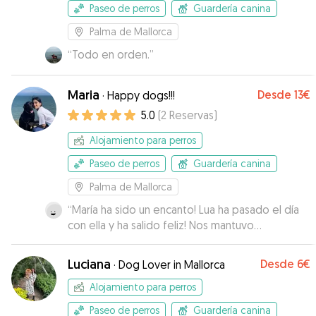
con ellos. Repetiremos sin dudarlo!
”
Paseo de perros
Guardería canina
Palma de Mallorca
“
Todo en orden.
”
Maria
Desde
13€
·
Happy dogs!!!
5.0
(
2
Reservas
)
Alojamiento para perros
Paseo de perros
Guardería canina
Palma de Mallorca
“
María ha sido un encanto! Lua ha pasado el día
con ella y ha salido feliz! Nos mantuvo
informados durante todo el día de los paseos y
de si todo iba bien, con fotitos y mensajes
Luciana
Desde
6€
·
Dog Lover in Mallorca
tranquilizadores! Lua querrá repetir seguro!
”
Alojamiento para perros
Paseo de perros
Guardería canina