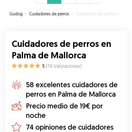
EL ESTADO TODOS LOS DÍAS DEL PERRO, CON
IMAGENES Y VIDEOS. EN CONCLUSIÓN MUY
Gudog
»
Cuidadores de perros
»
Cuidadores de perros en Palma de Mallorca
BUENA PROFESIONAL Y EDUCADA.
”
Cuidadores de perros en
Palma de Mallorca
5
(
74
Valoraciones
)
58 excelentes cuidadores de
perros en Palma de Mallorca
Precio medio de 19€ por
noche
74 opiniones de cuidadores