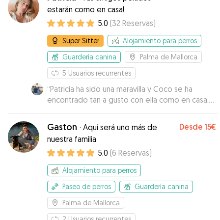
estarán como en casa!
5.0
(
32
Reservas
)
Super Sitter
Alojamiento para perros
Guardería canina
Palma de Mallorca
5
Usuarios recurrentes
“
Patricia ha sido una maravilla y Coco se ha
encontrado tan a gusto con ella como en casa.
Gracias Patri! Estamos felices de haberte
conocido 🥰
”
Gaston
Desde
15€
·
Aquí será uno más de
nuestra familia
5.0
(
6
Reservas
)
Alojamiento para perros
Paseo de perros
Guardería canina
Palma de Mallorca
2
Usuarios recurrentes