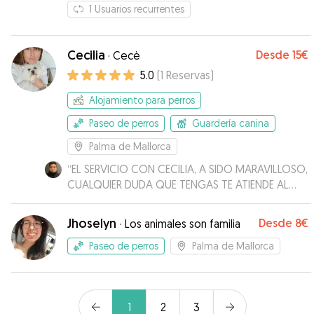
1
Usuarios recurrentes
Cecilia
Desde
15€
·
Cecė
5.0
(
1
Reservas
)
Alojamiento para perros
Paseo de perros
Guardería canina
Palma de Mallorca
“
EL SERVICIO CON CECILIA, A SIDO MARAVILLOSO,
CUALQUIER DUDA QUE TENGAS TE ATIENDE AL
MOMENTO Y TE LO EXPLICA MUY BIEN, TIENE
MUCHISIMO ESPACIO LIBRE PARA QUE PUEDA
Jhoselyn
Desde
8€
·
Los animales son familia
JUGAR Y CORRER EL PERRO. ADEMÁS POR FALLO
MÍO ME ORGANICE MAL DE FECHAS Y SE ADAPTO
Paseo de perros
Palma de Mallorca
A LAS NUEVAS FECHAS SIN NINGÚN PROBLEMA. LA
RECOMIENDO ENCARECIDAMENTE, SOBRE TODO
PARA PERROS QUE TENGAN UNA ACTIVIDAD
1
2
3
ENERGÉTICA MEDIA Y ALTA. A PARTE TE REPORTA