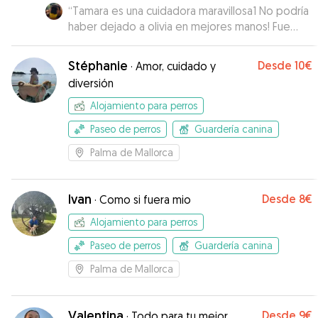
“
Tamara es una cuidadora maravillosa1 No podría
haber dejado a olivia en mejores manos! Fue
como dejarla en casa! Recibí mil fotitos, ella
estuvo mimadísima y cuidada como una más de
Stéphanie
Desde
10€
·
Amor, cuidado y
la familia y su perrita Bamba fue la perfecta
diversión
hermana mayor!
”
Alojamiento para perros
Paseo de perros
Guardería canina
Palma de Mallorca
Ivan
Desde
8€
·
Como si fuera mio
Alojamiento para perros
Paseo de perros
Guardería canina
Palma de Mallorca
Valentina
Desde
9€
·
Todo para tu mejor