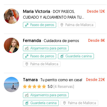
Repetiremos!
”
Maria Victoria
Desde
12€
·
DOY PASEOS,
CUIDADO Y ALOJAMIENTO PARA TU
PERRITX. Ellxs son de la familia!
Paseo de perros
Palma de Mallorca
Fernanda
Desde
8€
·
Cuidadora de perros
Alojamiento para perros
Paseo de perros
Guardería canina
Palma de Mallorca
Tamara
Desde
22€
·
Tu perrito como en casa!
5.0
(
4
Reservas
)
Alojamiento para perros
Guardería canina
Palma de Mallorca