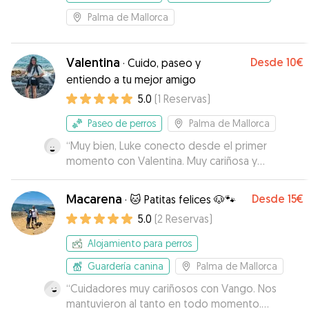
Palma de Mallorca
Valentina
Desde
10€
·
Cuido, paseo y
entiendo a tu mejor amigo
5.0
(
1
Reservas
)
Paseo de perros
Palma de Mallorca
“
Muy bien, Luke conecto desde el primer
momento con Valentina. Muy cariñosa y
simpática. Perfecto.
”
Macarena
Desde
15€
·
🐱 Patitas felices 🐶🐾
5.0
(
2
Reservas
)
Alojamiento para perros
Guardería canina
Palma de Mallorca
“
Cuidadores muy cariñosos con Vango. Nos
mantuvieron al tanto en todo momento.