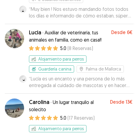
“
Muy bien ! Nos estuvo mandando fotos todos
los días e informando de cómo estaban, súper
bien
”
Lucia
Desde
6€
·
Auxiliar de veterinaria, tus
animales en familia, como en casa!!
5.0
(
8
Reservas
)
Alojamiento para perros
Guardería canina
Palma de Mallorca
“
Lucía es un encanto y una persona de lo más
entregada al cuidado de mascotas y en hacer
que tanto ellas como los dueños se sientan muy
tranquilos y a gusto con la estancia en su casa. El
Carolina
Desde
13€
·
Un lugar tranquilo al
espacio del que disponen tanto interior como
solecito
exterior es perfecto, y Ragnar, su perro, muy
5.0
(
17
Reservas
)
bueno y amigable. Suki se lo ha pasado en
grande jugando con él. Y ha sido un miembro
Alojamiento para perros
más de su hermosa familia durante su estancia