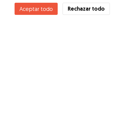
Rechazar todo
Aceptar todo
Servicios
Cómo funciona
Sobre Gudog
Opiniones
Cobertura Veterinaria
Consejos para dueños de perros
Consejos para cuidadores
Hazte cuidador
Blog