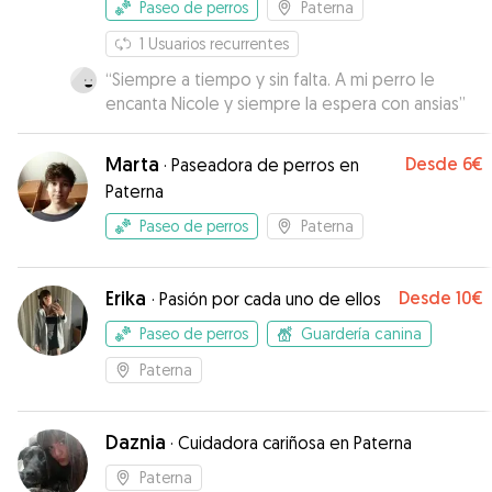
Paseo de perros
Paterna
1
Usuarios recurrentes
“
Siempre a tiempo y sin falta. A mi perro le
encanta Nicole y siempre la espera con ansias
”
Marta
Desde
6€
·
Paseadora de perros en
Paterna
Paseo de perros
Paterna
Erika
Desde
10€
·
Pasión por cada uno de ellos
Paseo de perros
Guardería canina
Paterna
Daznia
·
Cuidadora cariñosa en Paterna
Paterna