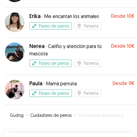
Erika
Desde
10€
·
Me encantan los animales
Paseo de perros
Paterna
Nerea
Desde
10€
·
Cariño y atención para tú
mascota
Paseo de perros
Paterna
Paula
Desde
11€
·
Mamá perruna
Paseo de perros
Paterna
Gudog
»
Cuidadores de perros
»
Cuidadores de perros en Paterna