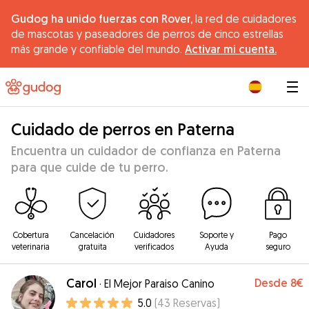
Gudog ha unido fuerzas con Rover,
la red de cuidadores
de mascotas y paseadores de perros de cinco estrellas
más grande y confiable del mundo.
Activar mi cuenta.
|
Cuidado de perros en Paterna
Encuentra un cuidador de confianza en Paterna
para que cuide de tu perro.
Cobertura
Cancelación
Cuidadores
Soporte y
Pago
veterinaria
gratuita
verificados
Ayuda
seguro
Carol
Desde
8€
·
El Mejor Paraiso Canino
5.0
(
43
Reservas
)