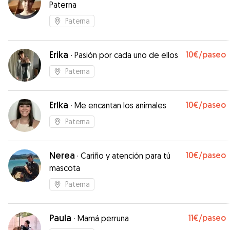
Paterna
Paterna
Erika
10€
/paseo
·
Pasión por cada uno de ellos
Paterna
Erika
10€
/paseo
·
Me encantan los animales
Paterna
Nerea
10€
/paseo
·
Cariño y atención para tú
mascota
Paterna
Paula
11€
/paseo
·
Mamá perruna