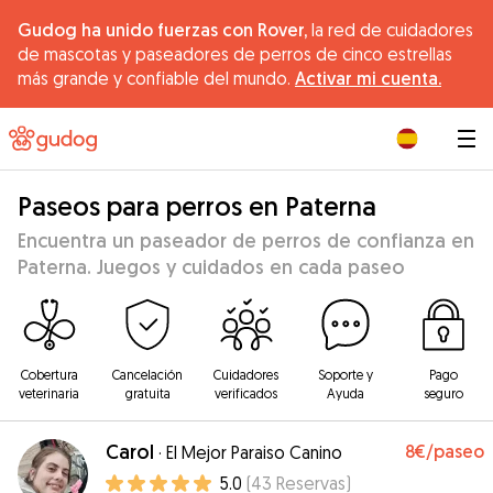
Gudog ha unido fuerzas con Rover,
la red de cuidadores
de mascotas y paseadores de perros de cinco estrellas
más grande y confiable del mundo.
Activar mi cuenta.
|
Paseos para perros en Paterna
Encuentra un paseador de perros de confianza en
Paterna. Juegos y cuidados en cada paseo
Cobertura
Cancelación
Cuidadores
Soporte y
Pago
veterinaria
gratuita
verificados
Ayuda
seguro
Carol
8€
/paseo
·
El Mejor Paraiso Canino
5.0
(
43
Reservas
)