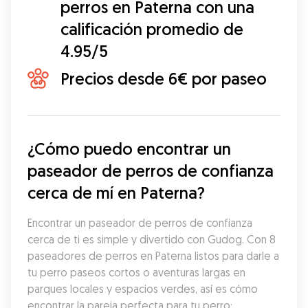
perros en Paterna con una
calificación promedio de
4.95/5
Precios desde 6€ por paseo
¿Cómo puedo encontrar un 
paseador de perros de confianza 
cerca de mí en Paterna?
Encontrar un paseador de perros de confianza 
cerca de ti es simple y divertido con Gudog. Con 8 
paseadores de perros en Paterna listos para darle a 
tu perro paseos cortos o aventuras largas en 
parques locales y espacios verdes, así es cómo 
encontrar la pareja perfecta para tu perro: